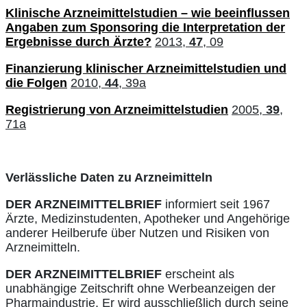
Klinische Arzneimittelstudien – wie beeinflussen
Angaben zum Sponsoring die Interpretation der
Ergebnisse durch Ärzte?
2013,
47
, 09
Finanzierung klinischer Arzneimittelstudien und
die Folgen
2010,
44
, 39a
Registrierung von Arzneimittelstudien
2005,
39
,
71a
Verlässliche Daten zu Arzneimitteln
DER ARZNEIMITTELBRIEF
informiert seit 1967
Ärzte, Medizinstudenten, Apotheker und Angehörige
anderer Heilberufe über Nutzen und Risiken von
Arzneimitteln.
DER ARZNEIMITTELBRIEF
erscheint als
unabhängige Zeitschrift ohne Werbeanzeigen der
Pharmaindustrie. Er wird ausschließlich durch seine