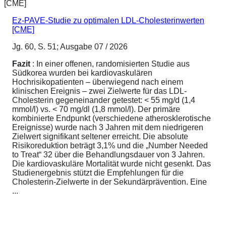
Ez-PAVE-Studie zu optimalen LDL-Cholesterinwerten
[CME]
Jg. 60, S. 51; Ausgabe 07 / 2026
Fazit
: In einer offenen, randomisierten Studie aus
Südkorea wurden bei kardiovaskulären
Hochrisikopatienten – überwiegend nach einem
klinischen Ereignis – zwei Zielwerte für das LDL-
Cholesterin gegeneinander getestet: < 55 mg/d (1,4
mmol/l) vs. < 70 mg/dl (1,8 mmol/l). Der primäre
kombinierte Endpunkt (verschiedene atherosklerotische
Ereignisse) wurde nach 3 Jahren mit dem niedrigeren
Zielwert signifikant seltener erreicht. Die absolute
Risikoreduktion beträgt 3,1% und die „Number Needed
to Treat“ 32 über die Behandlungsdauer von 3 Jahren.
Die kardiovaskuläre Mortalität wurde nicht gesenkt. Das
Studienergebnis stützt die Empfehlungen für die
Cholesterin-Zielwerte in der Sekundärprävention. Eine
...