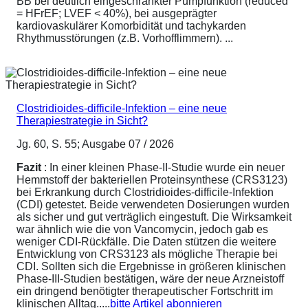
BB bei deutlich eingeschränkter Pumpfunktion (reduced
= HFrEF; LVEF < 40%), bei ausgeprägter
kardiovaskulärer Komorbidität und tachykarden
Rhythmusstörungen (z.B. Vorhofflimmern). ...
Clostridioides-difficile-Infektion – eine neue
Therapiestrategie in Sicht?
Jg. 60, S. 55; Ausgabe 07 / 2026
Fazit
: In einer kleinen Phase-II-Studie wurde ein neuer
Hemmstoff der bakteriellen Proteinsynthese (CRS3123)
bei Erkrankung durch Clostridioides-difficile-Infektion
(CDI) getestet. Beide verwendeten Dosierungen wurden
als sicher und gut verträglich eingestuft. Die Wirksamkeit
war ähnlich wie die von Vancomycin, jedoch gab es
weniger CDI-Rückfälle. Die Daten stützen die weitere
Entwicklung von CRS3123 als mögliche Therapie bei
CDI. Sollten sich die Ergebnisse in größeren klinischen
Phase-III-Studien bestätigen, wäre der neue Arzneistoff
ein dringend benötigter therapeutischer Fortschritt im
klinischen Alltag.....
bitte Artikel abonnieren