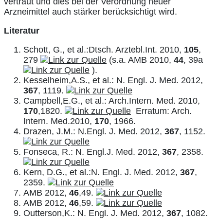
vertraut und dies bei der Verordnung neuer
Arzneimittel auch stärker berücksichtigt wird.
Literatur
Schott, G., et al.:Dtsch. Arztebl.Int. 2010,
105
,
279
(s.a. AMB 2010,
44
, 39a
).
Kesselheim,A.S., et al.: N. Engl. J. Med. 2012,
367
, 1119.
Campbell,E.G., et al.: Arch.Intern. Med. 2010,
170
,1820.
Erratum: Arch.
Intern. Med.2010,
170
, 1966.
Drazen, J.M.: N.Engl. J. Med. 2012,
367
, 1152.
Fonseca, R.: N. Engl.J. Med. 2012,
367
, 2358.
Kern, D.G., et al.:N. Engl. J. Med. 2012,
367
,
2359.
AMB 2012,
46
,49.
AMB 2012,
46
,59.
Outterson,K.: N. Engl. J. Med. 2012,
367
, 1082.