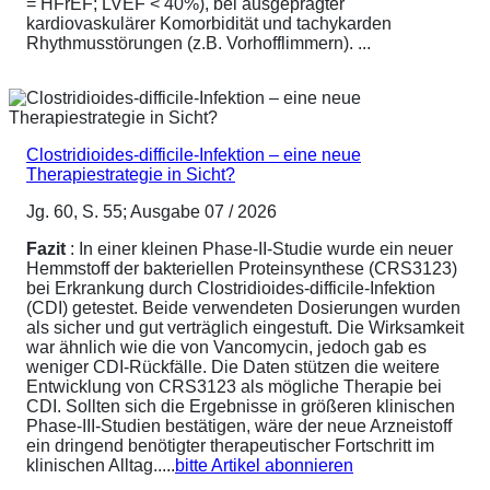
= HFrEF; LVEF < 40%), bei ausgeprägter
kardiovaskulärer Komorbidität und tachykarden
Rhythmusstörungen (z.B. Vorhofflimmern). ...
Clostridioides-difficile-Infektion – eine neue
Therapiestrategie in Sicht?
Jg. 60, S. 55; Ausgabe 07 / 2026
Fazit
: In einer kleinen Phase-II-Studie wurde ein neuer
Hemmstoff der bakteriellen Proteinsynthese (CRS3123)
bei Erkrankung durch Clostridioides-difficile-Infektion
(CDI) getestet. Beide verwendeten Dosierungen wurden
als sicher und gut verträglich eingestuft. Die Wirksamkeit
war ähnlich wie die von Vancomycin, jedoch gab es
weniger CDI-Rückfälle. Die Daten stützen die weitere
Entwicklung von CRS3123 als mögliche Therapie bei
CDI. Sollten sich die Ergebnisse in größeren klinischen
Phase-III-Studien bestätigen, wäre der neue Arzneistoff
ein dringend benötigter therapeutischer Fortschritt im
klinischen Alltag.....
bitte Artikel abonnieren