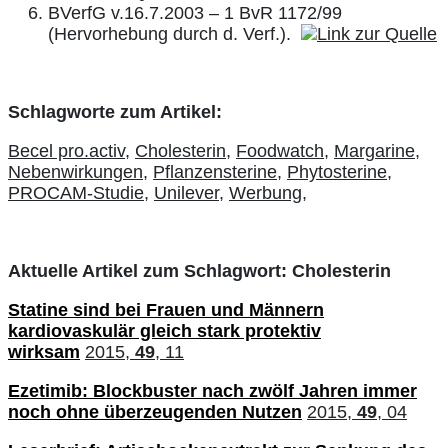
BVerfG v.16.7.2003 – 1 BvR 1172/99
(Hervorhebung durch d. Verf.).
Schlagworte zum Artikel:
Becel pro.activ,
Cholesterin,
Foodwatch,
Margarine,
Nebenwirkungen,
Pflanzensterine,
Phytosterine,
PROCAM-Studie,
Unilever,
Werbung,
Aktuelle Artikel zum Schlagwort: Cholesterin
Statine sind bei Frauen und Männern
kardiovaskulär gleich stark protektiv
wirksam
2015,
49
, 11
Ezetimib: Blockbuster nach zwölf Jahren immer
noch ohne überzeugenden Nutzen
2015,
49
, 04