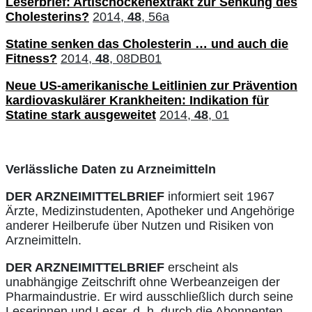
Leserbrief: Artischockenextrakt zur Senkung des
Cholesterins?
2014,
48
, 56a
Statine senken das Cholesterin … und auch die
Fitness?
2014,
48
, 08DB01
Neue US-amerikanische Leitlinien zur Prävention
kardiovaskulärer Krankheiten: Indikation für
Statine stark ausgeweitet
2014,
48
, 01
Verlässliche Daten zu Arzneimitteln
DER ARZNEIMITTELBRIEF
informiert seit 1967
Ärzte, Medizinstudenten, Apotheker und Angehörige
anderer Heilberufe über Nutzen und Risiken von
Arzneimitteln.
DER ARZNEIMITTELBRIEF
erscheint als
unabhängige Zeitschrift ohne Werbeanzeigen der
Pharmaindustrie. Er wird ausschließlich durch seine
Leserinnen und Leser, d. h. durch die Abonnenten,