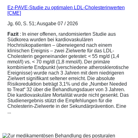
Ez-PAVE-Studie zu optimalen LDL-Cholesterinwerten
[CME]
Jg. 60, S. 51; Ausgabe 07 / 2026
Fazit
: In einer offenen, randomisierten Studie aus
Südkorea wurden bei kardiovaskulären
Hochrisikopatienten – überwiegend nach einem
klinischen Ereignis – zwei Zielwerte für das LDL-
Cholesterin gegeneinander getestet: < 55 mg/d (1,4
mmol/l) vs. < 70 mg/dl (1,8 mmol/l). Der primäre
kombinierte Endpunkt (verschiedene atherosklerotische
Ereignisse) wurde nach 3 Jahren mit dem niedrigeren
Zielwert signifikant seltener erreicht. Die absolute
Risikoreduktion beträgt 3,1% und die „Number Needed
to Treat“ 32 über die Behandlungsdauer von 3 Jahren.
Die kardiovaskuläre Mortalität wurde nicht gesenkt. Das
Studienergebnis stützt die Empfehlungen für die
Cholesterin-Zielwerte in der Sekundärprävention. Eine
...