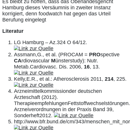
Es bleibt zu hoffen, dass das Oberlandesgericht
Hamburg dieses Versäumnis in zweiter Instanz
korrigiert, denn foodwatch hat gegen das Urteil
Berufung eingelegt
Literatur
LG Hamburg – Az.324 O 64/12.
Assmann,G., et al. (PROCAM =
PRO
spective
CA
rdiovascular
M
ünsterstudy): Nutr.
Metab.Cardiovasc. Dis. 2006,
16
, 13.
Kelly,E.R., et al.: Atherosclerosis 2011,
214
, 225.
Arzneimittelkommissionder deutschen
Ärzteschaft (2012).
TherapieempfehlungenFettstoffwechselstörungen.
Arzneiverordnungen in der Praxis Band 39,
Sonderheft2012.
http://www.bfr.bund.de/cm/343/menschen_mit_nor