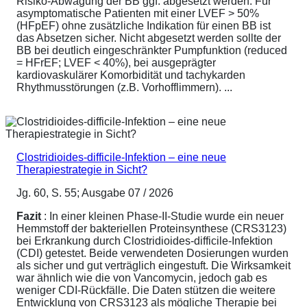
Risiko-Abwägung der BB ggf. abgesetzt werden. Für
asymptomatische Patienten mit einer LVEF > 50%
(HFpEF) ohne zusätzliche Indikation für einen BB ist
das Absetzen sicher. Nicht abgesetzt werden sollte der
BB bei deutlich eingeschränkter Pumpfunktion (reduced
= HFrEF; LVEF < 40%), bei ausgeprägter
kardiovaskulärer Komorbidität und tachykarden
Rhythmusstörungen (z.B. Vorhofflimmern). ...
Clostridioides-difficile-Infektion – eine neue
Therapiestrategie in Sicht?
Jg. 60, S. 55; Ausgabe 07 / 2026
Fazit
: In einer kleinen Phase-II-Studie wurde ein neuer
Hemmstoff der bakteriellen Proteinsynthese (CRS3123)
bei Erkrankung durch Clostridioides-difficile-Infektion
(CDI) getestet. Beide verwendeten Dosierungen wurden
als sicher und gut verträglich eingestuft. Die Wirksamkeit
war ähnlich wie die von Vancomycin, jedoch gab es
weniger CDI-Rückfälle. Die Daten stützen die weitere
Entwicklung von CRS3123 als mögliche Therapie bei