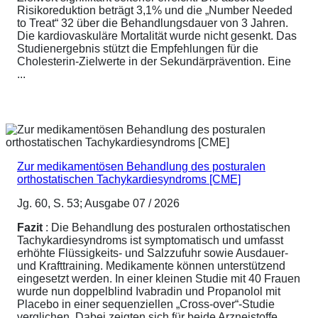
Risikoreduktion beträgt 3,1% und die „Number Needed
to Treat“ 32 über die Behandlungsdauer von 3 Jahren.
Die kardiovaskuläre Mortalität wurde nicht gesenkt. Das
Studienergebnis stützt die Empfehlungen für die
Cholesterin-Zielwerte in der Sekundärprävention. Eine
...
Zur medikamentösen Behandlung des posturalen
orthostatischen Tachykardiesyndroms [CME]
Jg. 60, S. 53; Ausgabe 07 / 2026
Fazit
: Die Behandlung des posturalen orthostatischen
Tachykardiesyndroms ist symptomatisch und umfasst
erhöhte Flüssigkeits- und Salzzufuhr sowie Ausdauer-
und Krafttraining. Medikamente können unterstützend
eingesetzt werden. In einer kleinen Studie mit 40 Frauen
wurde nun doppelblind Ivabradin und Propanolol mit
Placebo in einer sequenziellen „Cross-over“-Studie
verglichen. Dabei zeigten sich für beide Arzneistoffe