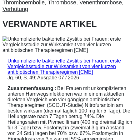
Thromboembolie
,
Thrombose
,
Venenthrombose
,
Verhütung
VERWANDTE ARTIKEL
Unkomplizierte bakterielle Zystitis bei Frauen: erste
Vergleichsstudie zur Wirksamkeit von vier kurzen
antibiotischen Therapieregimen [CME]
Jg. 60, S. 49; Ausgabe 07 / 2026
Zusammenfassung
: Bei Frauen mit unkomplizierten
unteren Harnwegsinfektionen war in einem aktuellen
direkten Vergleich von vier gängigen antibiotischen
Therapieregimen (SCOUT-Studie) Nitrofurantoin am
besten wirksam (dreimal täglich 100 mg für 5 Tage). Die
Heilungsrate nach 7 Tagen betrug 74%. Die
Heilungsraten mit Pivmecillinam (400 mg dreimal täglich
für 3 Tage) bzw. Fosfomycin (zweimal 3 g im Abstand
von 24 Std.) lagen bei 70% bzw. 67%. Fosfomycin in
Einmaldosis von 3 g war mit 59% am wenigsten