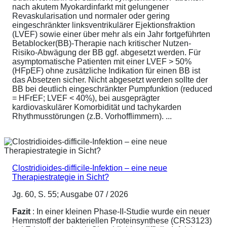
nach akutem Myokardinfarkt mit gelungener
Revaskularisation und normaler oder gering
eingeschränkter linksventrikulärer Ejektionsfraktion
(LVEF) sowie einer über mehr als ein Jahr fortgeführten
Betablocker(BB)-Therapie nach kritischer Nutzen-
Risiko-Abwägung der BB ggf. abgesetzt werden. Für
asymptomatische Patienten mit einer LVEF > 50%
(HFpEF) ohne zusätzliche Indikation für einen BB ist
das Absetzen sicher. Nicht abgesetzt werden sollte der
BB bei deutlich eingeschränkter Pumpfunktion (reduced
= HFrEF; LVEF < 40%), bei ausgeprägter
kardiovaskulärer Komorbidität und tachykarden
Rhythmusstörungen (z.B. Vorhofflimmern). ...
Clostridioides-difficile-Infektion – eine neue
Therapiestrategie in Sicht?
Jg. 60, S. 55; Ausgabe 07 / 2026
Fazit
: In einer kleinen Phase-II-Studie wurde ein neuer
Hemmstoff der bakteriellen Proteinsynthese (CRS3123)