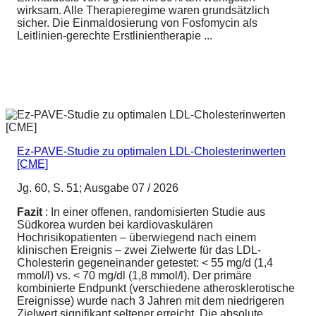
wirksam. Alle Therapieregime waren grundsätzlich
sicher. Die Einmaldosierung von Fosfomycin als
Leitlinien-gerechte Erstlinientherapie ...
Ez-PAVE-Studie zu optimalen LDL-Cholesterinwerten
[CME]
Jg. 60, S. 51; Ausgabe 07 / 2026
Fazit
: In einer offenen, randomisierten Studie aus
Südkorea wurden bei kardiovaskulären
Hochrisikopatienten – überwiegend nach einem
klinischen Ereignis – zwei Zielwerte für das LDL-
Cholesterin gegeneinander getestet: < 55 mg/d (1,4
mmol/l) vs. < 70 mg/dl (1,8 mmol/l). Der primäre
kombinierte Endpunkt (verschiedene atherosklerotische
Ereignisse) wurde nach 3 Jahren mit dem niedrigeren
Zielwert signifikant seltener erreicht. Die absolute