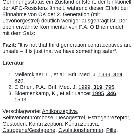
Gerinnungsstatus ein Zustand entsteht, der funktionell
der APC-Resistenz ähnelt, während dieser Effekt bei
Einnahme von OK der 2. Generation (mit
Levonorgestrel) deutlich weniger ausgeprägt ist. Der
oben erwähnte Kommentar von P.A. O Brien endet
mit dem Satz:
Fazit:
”lt is not that third generation contraceptives are
unsafe – it is just that we have something safer“.
Literatur
Mellemkjaer, L., et al.: Brit. Med. J.
1999,
319
,
820
.
O Brien, P.A.: Brit. Med. J.
1999,
319
, 795
.
Bloemenkamp, K., et al.: Lancet
1995,
346
,
1593
.
Verschlagwortet
Antikonzeptiva
,
Beinvenenthrombose
,
Desogestrel
,
Estrogenrezeptor
,
Gestoden
,
Kontrazeption
,
Kontrazeptiva
,
Östrogene/Gestagene
,
Ovulationshemmer
,
Pille
,