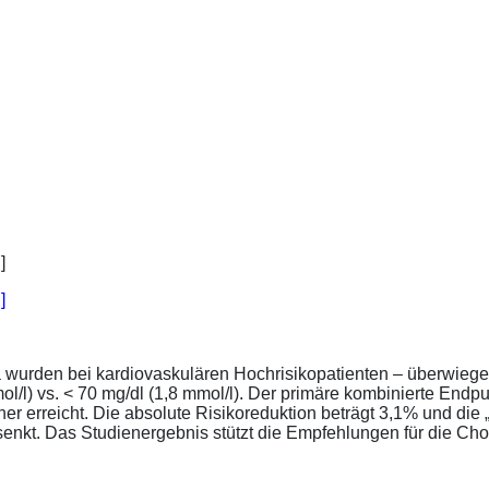
]
a wurden bei kardiovaskulären Hochrisikopatienten – überwiege
l/l) vs. < 70 mg/dl (1,8 mmol/l). Der primäre kombinierte Endp
tener erreicht. Die absolute Risikoreduktion beträgt 3,1% und 
senkt. Das Studienergebnis stützt die Empfehlungen für die Chol