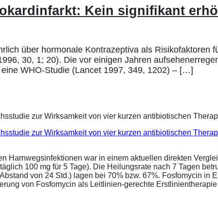
ardinfarkt: Kein signifikant erhö
hrlich über hormonale Kontrazeptiva als Risikofaktoren 
; 1996, 30, 1; 20). Die vor einigen Jahren aufsehenerre
d eine WHO-Studie (Lancet 1997, 349, 1202) – […]
eichsstudie zur Wirksamkeit von vier kurzen antibiotischen Ther
ren Harnwegsinfektionen war in einem aktuellen direkten Vergle
täglich 100 mg für 5 Tage). Die Heilungsrate nach 7 Tagen bet
im Abstand von 24 Std.) lagen bei 70% bzw. 67%. Fosfomycin in 
ung von Fosfomycin als Leitlinien-gerechte Erstlinientherapie .