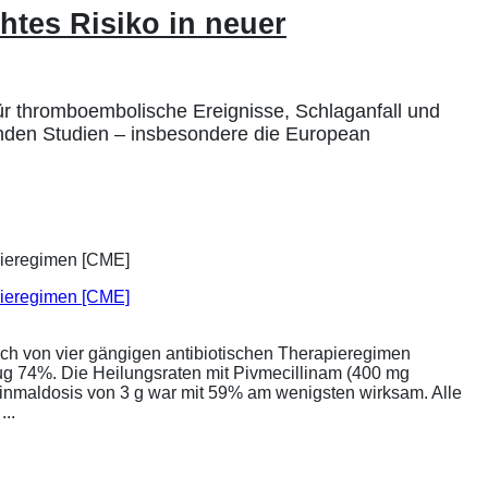
htes Risiko in neuer
für thromboembolische Ereignisse, Schlaganfall und
genden Studien – insbesondere die European
apieregimen [CME]
ich von vier gängigen antibiotischen Therapieregimen
rug 74%. Die Heilungsraten mit Pivmecillinam (400 mg
Einmaldosis von 3 g war mit 59% am wenigsten wirksam. Alle
..