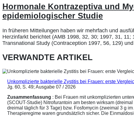
Hormonale Kontrazeptiva und Myok
epidemiologischer Studie
In früheren Mitteilungen haben wir mehrfach und ausfü
Herzinfarkt berichtet (AMB 1998, 32, 30; 1997, 31, 11
Transnational Study (Contraception 1997, 56, 129) un
VERWANDTE ARTIKEL
Unkomplizierte bakterielle Zystitis bei Frauen: erste Vergl
Jg. 60, S. 49; Ausgabe 07 / 2026
Zusammenfassung
: Bei Frauen mit unkomplizierten unte
(SCOUT-Studie) Nitrofurantoin am besten wirksam (dreimal 
dreimal täglich für 3 Tage) bzw. Fosfomycin (zweimal 3 g 
Therapieregime waren grundsätzlich sicher. Die Einmaldosier