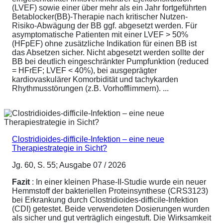
(LVEF) sowie einer über mehr als ein Jahr fortgeführten
Betablocker(BB)-Therapie nach kritischer Nutzen-
Risiko-Abwägung der BB ggf. abgesetzt werden. Für
asymptomatische Patienten mit einer LVEF > 50%
(HFpEF) ohne zusätzliche Indikation für einen BB ist
das Absetzen sicher. Nicht abgesetzt werden sollte der
BB bei deutlich eingeschränkter Pumpfunktion (reduced
= HFrEF; LVEF < 40%), bei ausgeprägter
kardiovaskulärer Komorbidität und tachykarden
Rhythmusstörungen (z.B. Vorhofflimmern). ...
Clostridioides-difficile-Infektion – eine neue
Therapiestrategie in Sicht?
Jg. 60, S. 55; Ausgabe 07 / 2026
Fazit
: In einer kleinen Phase-II-Studie wurde ein neuer
Hemmstoff der bakteriellen Proteinsynthese (CRS3123)
bei Erkrankung durch Clostridioides-difficile-Infektion
(CDI) getestet. Beide verwendeten Dosierungen wurden
als sicher und gut verträglich eingestuft. Die Wirksamkeit