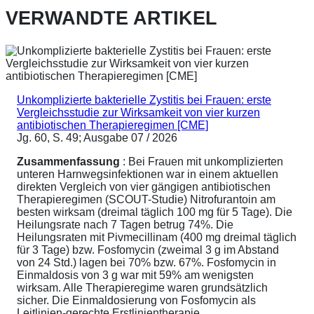
VERWANDTE ARTIKEL
Unkomplizierte bakterielle Zystitis bei Frauen: erste
Vergleichsstudie zur Wirksamkeit von vier kurzen
antibiotischen Therapieregimen [CME]
Jg. 60, S. 49; Ausgabe 07 / 2026
Zusammenfassung
: Bei Frauen mit unkomplizierten
unteren Harnwegsinfektionen war in einem aktuellen
direkten Vergleich von vier gängigen antibiotischen
Therapieregimen (SCOUT-Studie) Nitrofurantoin am
besten wirksam (dreimal täglich 100 mg für 5 Tage). Die
Heilungsrate nach 7 Tagen betrug 74%. Die
Heilungsraten mit Pivmecillinam (400 mg dreimal täglich
für 3 Tage) bzw. Fosfomycin (zweimal 3 g im Abstand
von 24 Std.) lagen bei 70% bzw. 67%. Fosfomycin in
Einmaldosis von 3 g war mit 59% am wenigsten
wirksam. Alle Therapieregime waren grundsätzlich
sicher. Die Einmaldosierung von Fosfomycin als
Leitlinien-gerechte Erstlinientherapie ...