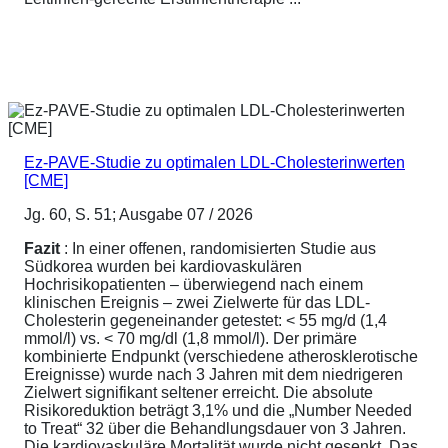
Ez-PAVE-Studie zu optimalen LDL-Cholesterinwerten
[CME]
Jg. 60, S. 51; Ausgabe 07 / 2026
Fazit
: In einer offenen, randomisierten Studie aus
Südkorea wurden bei kardiovaskulären
Hochrisikopatienten – überwiegend nach einem
klinischen Ereignis – zwei Zielwerte für das LDL-
Cholesterin gegeneinander getestet: < 55 mg/d (1,4
mmol/l) vs. < 70 mg/dl (1,8 mmol/l). Der primäre
kombinierte Endpunkt (verschiedene atherosklerotische
Ereignisse) wurde nach 3 Jahren mit dem niedrigeren
Zielwert signifikant seltener erreicht. Die absolute
Risikoreduktion beträgt 3,1% und die „Number Needed
to Treat“ 32 über die Behandlungsdauer von 3 Jahren.
Die kardiovaskuläre Mortalität wurde nicht gesenkt. Das