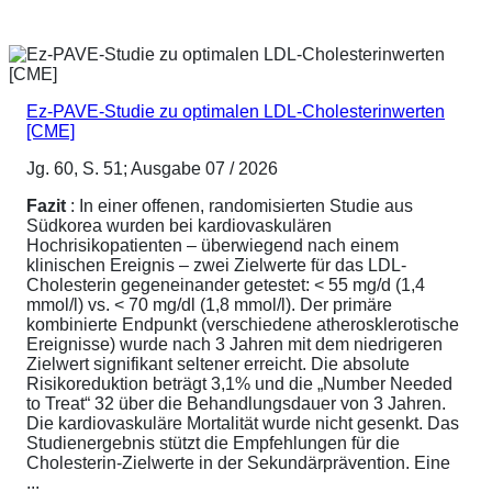
Ez-PAVE-Studie zu optimalen LDL-Cholesterinwerten
[CME]
Jg. 60, S. 51; Ausgabe 07 / 2026
Fazit
: In einer offenen, randomisierten Studie aus
Südkorea wurden bei kardiovaskulären
Hochrisikopatienten – überwiegend nach einem
klinischen Ereignis – zwei Zielwerte für das LDL-
Cholesterin gegeneinander getestet: < 55 mg/d (1,4
mmol/l) vs. < 70 mg/dl (1,8 mmol/l). Der primäre
kombinierte Endpunkt (verschiedene atherosklerotische
Ereignisse) wurde nach 3 Jahren mit dem niedrigeren
Zielwert signifikant seltener erreicht. Die absolute
Risikoreduktion beträgt 3,1% und die „Number Needed
to Treat“ 32 über die Behandlungsdauer von 3 Jahren.
Die kardiovaskuläre Mortalität wurde nicht gesenkt. Das
Studienergebnis stützt die Empfehlungen für die
Cholesterin-Zielwerte in der Sekundärprävention. Eine
...