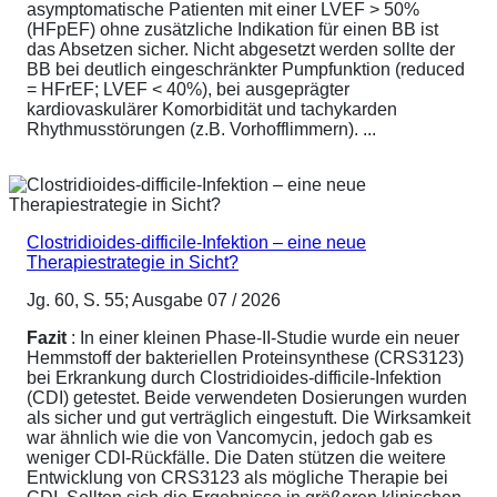
asymptomatische Patienten mit einer LVEF > 50%
(HFpEF) ohne zusätzliche Indikation für einen BB ist
das Absetzen sicher. Nicht abgesetzt werden sollte der
BB bei deutlich eingeschränkter Pumpfunktion (reduced
= HFrEF; LVEF < 40%), bei ausgeprägter
kardiovaskulärer Komorbidität und tachykarden
Rhythmusstörungen (z.B. Vorhofflimmern). ...
Clostridioides-difficile-Infektion – eine neue
Therapiestrategie in Sicht?
Jg. 60, S. 55; Ausgabe 07 / 2026
Fazit
: In einer kleinen Phase-II-Studie wurde ein neuer
Hemmstoff der bakteriellen Proteinsynthese (CRS3123)
bei Erkrankung durch Clostridioides-difficile-Infektion
(CDI) getestet. Beide verwendeten Dosierungen wurden
als sicher und gut verträglich eingestuft. Die Wirksamkeit
war ähnlich wie die von Vancomycin, jedoch gab es
weniger CDI-Rückfälle. Die Daten stützen die weitere
Entwicklung von CRS3123 als mögliche Therapie bei