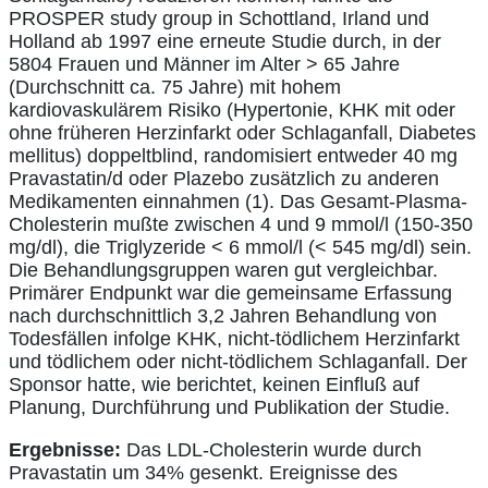
PROSPER study group in Schottland, Irland und
Holland ab 1997 eine erneute Studie durch, in der
5804 Frauen und Männer im Alter > 65 Jahre
(Durchschnitt ca. 75 Jahre) mit hohem
kardiovaskulärem Risiko (Hypertonie, KHK mit oder
ohne früheren Herzinfarkt oder Schlaganfall, Diabetes
mellitus) doppeltblind, randomisiert entweder 40 mg
Pravastatin/d oder Plazebo zusätzlich zu anderen
Medikamenten einnahmen (1). Das Gesamt-Plasma-
Cholesterin mußte zwischen 4 und 9 mmol/l (150-350
mg/dl), die Triglyzeride < 6 mmol/l (< 545 mg/dl) sein.
Die Behandlungsgruppen waren gut vergleichbar.
Primärer Endpunkt war die gemeinsame Erfassung
nach durchschnittlich 3,2 Jahren Behandlung von
Todesfällen infolge KHK, nicht-tödlichem Herzinfarkt
und tödlichem oder nicht-tödlichem Schlaganfall. Der
Sponsor hatte, wie berichtet, keinen Einfluß auf
Planung, Durchführung und Publikation der Studie.
Ergebnisse:
Das LDL-Cholesterin wurde durch
Pravastatin um 34% gesenkt. Ereignisse des