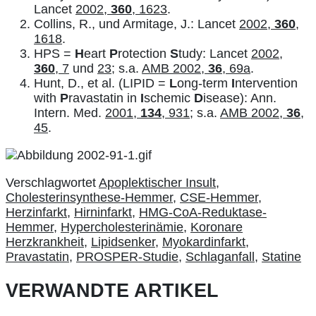
Lancet
2002,
360
, 1623
.
Collins, R., und Armitage, J.: Lancet
2002,
360
,
1618
.
HPS =
H
eart
P
rotection
S
tudy: Lancet
2002,
360
, 7
und
23
; s.a.
AMB 2002,
36
, 69a
.
Hunt, D., et al. (LIPID =
L
ong-term
I
ntervention
with
P
ravastatin in
I
schemic
D
isease): Ann.
Intern. Med.
2001,
134
, 931
; s.a.
AMB 2002,
36
,
45
.
Verschlagwortet
Apoplektischer Insult
,
Cholesterinsynthese-Hemmer
,
CSE-Hemmer
,
Herzinfarkt
,
Hirninfarkt
,
HMG-CoA-Reduktase-
Hemmer
,
Hypercholesterinämie
,
Koronare
Herzkrankheit
,
Lipidsenker
,
Myokardinfarkt
,
Pravastatin
,
PROSPER-Studie
,
Schlaganfall
,
Statine
VERWANDTE ARTIKEL