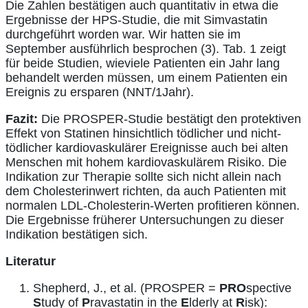
Die Zahlen bestätigen auch quantitativ in etwa die
Ergebnisse der HPS-Studie, die mit Simvastatin
durchgeführt worden war. Wir hatten sie im
September ausführlich besprochen (3). Tab. 1 zeigt
für beide Studien, wieviele Patienten ein Jahr lang
behandelt werden müssen, um einem Patienten ein
Ereignis zu ersparen (NNT/1Jahr).
Fazit:
Die PROSPER-Studie bestätigt den protektiven
Effekt von Statinen hinsichtlich tödlicher und nicht-
tödlicher kardiovaskulärer Ereignisse auch bei alten
Menschen mit hohem kardiovaskulärem Risiko. Die
Indikation zur Therapie sollte sich nicht allein nach
dem Cholesterinwert richten, da auch Patienten mit
normalen LDL-Cholesterin-Werten profitieren können.
Die Ergebnisse früherer Untersuchungen zu dieser
Indikation bestätigen sich.
Literatur
Shepherd, J., et al. (PROSPER =
PRO
spective
S
tudy of
P
ravastatin in the
E
lderly at
R
isk):