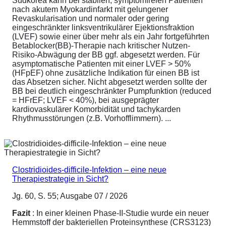
Südkorea kann bei stabilen, symptomfreien Patienten
nach akutem Myokardinfarkt mit gelungener
Revaskularisation und normaler oder gering
eingeschränkter linksventrikulärer Ejektionsfraktion
(LVEF) sowie einer über mehr als ein Jahr fortgeführten
Betablocker(BB)-Therapie nach kritischer Nutzen-
Risiko-Abwägung der BB ggf. abgesetzt werden. Für
asymptomatische Patienten mit einer LVEF > 50%
(HFpEF) ohne zusätzliche Indikation für einen BB ist
das Absetzen sicher. Nicht abgesetzt werden sollte der
BB bei deutlich eingeschränkter Pumpfunktion (reduced
= HFrEF; LVEF < 40%), bei ausgeprägter
kardiovaskulärer Komorbidität und tachykarden
Rhythmusstörungen (z.B. Vorhofflimmern). ...
Clostridioides-difficile-Infektion – eine neue
Therapiestrategie in Sicht?
Jg. 60, S. 55; Ausgabe 07 / 2026
Fazit
: In einer kleinen Phase-II-Studie wurde ein neuer
Hemmstoff der bakteriellen Proteinsynthese (CRS3123)