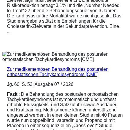
Zielwert signifikant seltener erreicht. Die absolute
Risikoreduktion beträgt 3,1% und die „Number Needed
to Treat“ 32 über die Behandlungsdauer von 3 Jahren.
Die kardiovaskuläre Mortalität wurde nicht gesenkt. Das
Studienergebnis stützt die Empfehlungen für die
Cholesterin-Zielwerte in der Sekundärprävention. Eine
...
Zur medikamentösen Behandlung des posturalen
orthostatischen Tachykardiesyndroms [CME]
Jg. 60, S. 53; Ausgabe 07 / 2026
Fazit
: Die Behandlung des posturalen orthostatischen
Tachykardiesyndroms ist symptomatisch und umfasst
erhöhte Flüssigkeits- und Salzzufuhr sowie Ausdauer-
und Krafttraining. Medikamente können unterstützend
eingesetzt werden. In einer kleinen Studie mit 40 Frauen
wurde nun doppelblind Ivabradin und Propanolol mit
Placebo in einer sequenziellen „Cross-over“-Studie