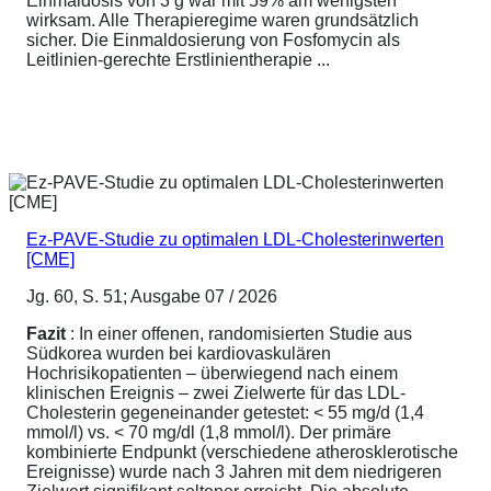
Einmaldosis von 3 g war mit 59% am wenigsten
wirksam. Alle Therapieregime waren grundsätzlich
sicher. Die Einmaldosierung von Fosfomycin als
Leitlinien-gerechte Erstlinientherapie ...
Ez-PAVE-Studie zu optimalen LDL-Cholesterinwerten
[CME]
Jg. 60, S. 51; Ausgabe 07 / 2026
Fazit
: In einer offenen, randomisierten Studie aus
Südkorea wurden bei kardiovaskulären
Hochrisikopatienten – überwiegend nach einem
klinischen Ereignis – zwei Zielwerte für das LDL-
Cholesterin gegeneinander getestet: < 55 mg/d (1,4
mmol/l) vs. < 70 mg/dl (1,8 mmol/l). Der primäre
kombinierte Endpunkt (verschiedene atherosklerotische
Ereignisse) wurde nach 3 Jahren mit dem niedrigeren