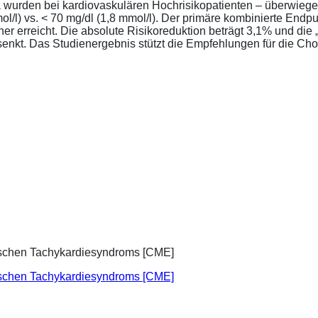
a wurden bei kardiovaskulären Hochrisikopatienten – überwiege
l/l) vs. < 70 mg/dl (1,8 mmol/l). Der primäre kombinierte Endp
tener erreicht. Die absolute Risikoreduktion beträgt 3,1% und 
senkt. Das Studienergebnis stützt die Empfehlungen für die Chol
ischen Tachykardiesyndroms [CME]