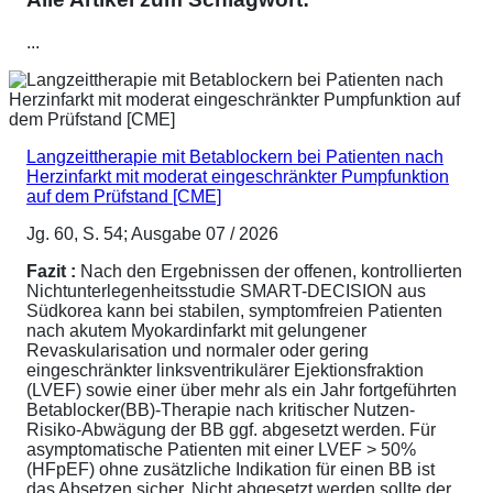
...
Langzeittherapie mit Betablockern bei Patienten nach
Herzinfarkt mit moderat eingeschränkter Pumpfunktion
auf dem Prüfstand [CME]
Jg. 60, S. 54; Ausgabe 07 / 2026
Fazit :
Nach den Ergebnissen der offenen, kontrollierten
Nichtunterlegenheitsstudie SMART-DECISION aus
Südkorea kann bei stabilen, symptomfreien Patienten
nach akutem Myokardinfarkt mit gelungener
Revaskularisation und normaler oder gering
eingeschränkter linksventrikulärer Ejektionsfraktion
(LVEF) sowie einer über mehr als ein Jahr fortgeführten
Betablocker(BB)-Therapie nach kritischer Nutzen-
Risiko-Abwägung der BB ggf. abgesetzt werden. Für
asymptomatische Patienten mit einer LVEF > 50%
(HFpEF) ohne zusätzliche Indikation für einen BB ist
das Absetzen sicher. Nicht abgesetzt werden sollte der