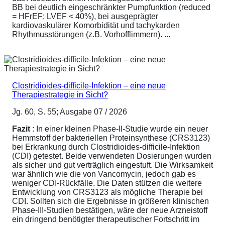
BB bei deutlich eingeschränkter Pumpfunktion (reduced
= HFrEF; LVEF < 40%), bei ausgeprägter
kardiovaskulärer Komorbidität und tachykarden
Rhythmusstörungen (z.B. Vorhofflimmern). ...
Clostridioides-difficile-Infektion – eine neue
Therapiestrategie in Sicht?
Jg. 60, S. 55; Ausgabe 07 / 2026
Fazit
: In einer kleinen Phase-II-Studie wurde ein neuer
Hemmstoff der bakteriellen Proteinsynthese (CRS3123)
bei Erkrankung durch Clostridioides-difficile-Infektion
(CDI) getestet. Beide verwendeten Dosierungen wurden
als sicher und gut verträglich eingestuft. Die Wirksamkeit
war ähnlich wie die von Vancomycin, jedoch gab es
weniger CDI-Rückfälle. Die Daten stützen die weitere
Entwicklung von CRS3123 als mögliche Therapie bei
CDI. Sollten sich die Ergebnisse in größeren klinischen
Phase-III-Studien bestätigen, wäre der neue Arzneistoff
ein dringend benötigter therapeutischer Fortschritt im