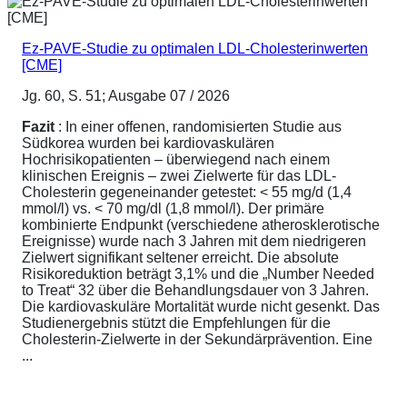
Ez-PAVE-Studie zu optimalen LDL-Cholesterinwerten
[CME]
Jg. 60, S. 51; Ausgabe 07 / 2026
Fazit
: In einer offenen, randomisierten Studie aus
Südkorea wurden bei kardiovaskulären
Hochrisikopatienten – überwiegend nach einem
klinischen Ereignis – zwei Zielwerte für das LDL-
Cholesterin gegeneinander getestet: < 55 mg/d (1,4
mmol/l) vs. < 70 mg/dl (1,8 mmol/l). Der primäre
kombinierte Endpunkt (verschiedene atherosklerotische
Ereignisse) wurde nach 3 Jahren mit dem niedrigeren
Zielwert signifikant seltener erreicht. Die absolute
Risikoreduktion beträgt 3,1% und die „Number Needed
to Treat“ 32 über die Behandlungsdauer von 3 Jahren.
Die kardiovaskuläre Mortalität wurde nicht gesenkt. Das
Studienergebnis stützt die Empfehlungen für die
Cholesterin-Zielwerte in der Sekundärprävention. Eine
...