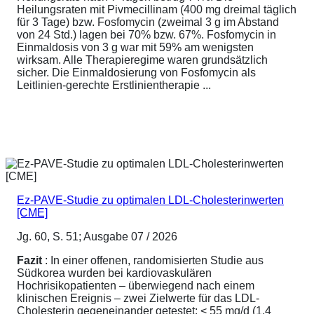
Heilungsraten mit Pivmecillinam (400 mg dreimal täglich
für 3 Tage) bzw. Fosfomycin (zweimal 3 g im Abstand
von 24 Std.) lagen bei 70% bzw. 67%. Fosfomycin in
Einmaldosis von 3 g war mit 59% am wenigsten
wirksam. Alle Therapieregime waren grundsätzlich
sicher. Die Einmaldosierung von Fosfomycin als
Leitlinien-gerechte Erstlinientherapie ...
Ez-PAVE-Studie zu optimalen LDL-Cholesterinwerten
[CME]
Jg. 60, S. 51; Ausgabe 07 / 2026
Fazit
: In einer offenen, randomisierten Studie aus
Südkorea wurden bei kardiovaskulären
Hochrisikopatienten – überwiegend nach einem
klinischen Ereignis – zwei Zielwerte für das LDL-
Cholesterin gegeneinander getestet: < 55 mg/d (1,4