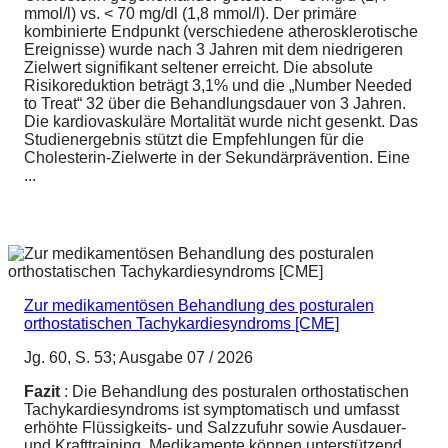
mmol/l) vs. < 70 mg/dl (1,8 mmol/l). Der primäre
kombinierte Endpunkt (verschiedene atherosklerotische
Ereignisse) wurde nach 3 Jahren mit dem niedrigeren
Zielwert signifikant seltener erreicht. Die absolute
Risikoreduktion beträgt 3,1% und die „Number Needed
to Treat“ 32 über die Behandlungsdauer von 3 Jahren.
Die kardiovaskuläre Mortalität wurde nicht gesenkt. Das
Studienergebnis stützt die Empfehlungen für die
Cholesterin-Zielwerte in der Sekundärprävention. Eine
...
Zur medikamentösen Behandlung des posturalen
orthostatischen Tachykardiesyndroms [CME]
Jg. 60, S. 53; Ausgabe 07 / 2026
Fazit
: Die Behandlung des posturalen orthostatischen
Tachykardiesyndroms ist symptomatisch und umfasst
erhöhte Flüssigkeits- und Salzzufuhr sowie Ausdauer-
und Krafttraining. Medikamente können unterstützend