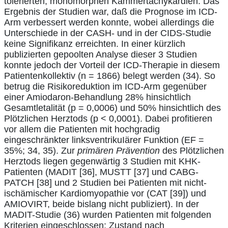
tolerierten, monomorphen Kammertachykardien. Das
Ergebnis der Studien war, daß die Prognose im ICD-
Arm verbessert werden konnte, wobei allerdings die
Unterschiede in der CASH- und in der CIDS-Studie
keine Signifikanz erreichten. In einer kürzlich
publizierten gepoolten Analyse dieser 3 Studien
konnte jedoch der Vorteil der ICD-Therapie in diesem
Patientenkollektiv (n = 1866) belegt werden (34). So
betrug die Risikoreduktion im ICD-Arm gegenüber
einer Amiodaron-Behandlung 28% hinsichtlich
Gesamtletalität (p = 0,0006) und 50% hinsichtlich des
Plötzlichen Herztods (p < 0,0001). Dabei profitieren
vor allem die Patienten mit hochgradig
eingeschränkter linksventrikuIärer Funktion (EF =
35%; 34, 35). Zur
primären Prävention
des Plötzlichen
Herztods liegen gegenwärtig 3 Studien mit KHK-
Patienten (MADIT [36], MUSTT [37] und CABG-
PATCH [38] und 2 Studien bei Patienten mit nicht-
ischämischer Kardiomyopathie vor (CAT [39]) und
AMIOVIRT, beide bislang nicht publiziert). In der
MADIT-Studie (36) wurden Patienten mit folgenden
Kriterien eingeschlossen: Zustand nach