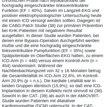
chronischen Phase nach Myokardinfarkt bei
hochgradig eingeschränkter Iinksventrikulärer
Funktion (EF = 40%), Salven im Langzeit-EKG und
positiver elektrophysiologischer Untersuchung heute
mit einem ICD versorgt werden sollten. Dagegen ist
die CABG-Patch Studie (38) zur primären Prävention
bei KHK-Patienten mit negativem Resultat
ausgefallen. In dieser Studie wurden Patienten, bei
denen eine Bypass-Operation durchgeführt werden
mußte und die eine hochgradig eingeschränkte
linksventrikuläre Pumpfunktion (EF = 35%) sowie
Spätpotentiale im Oberflächen-EKG hatten, zu einem
ICD-Arm (n = 446) versus einem Kontroll-Arm (n =
454) randomisiert. Während der
Nachbeobachtungszeit von 32 ± 16 Monaten betrug
die Gesamtletalität im ICD-Arm 22,6%, im Kontroll-
Arm 20,9% (p = n.s.). Die kardiale Letalität war in
beiden Gruppen identisch (15,9%), so daß eine lCD-
lmplantation in diesem Kollektiv nicht sinnvoll ist (38).
Sowohl in der CAT- (39) als auch in der AMIOVIRT-
Studie wurden Patienten mit dilatativer
Kardiomyopathie (DCM) untersucht. In der CAT-