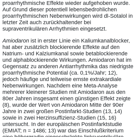
proarrhythmische Effekte wieder aufgehoben wurde.
Auf Grund dieser potentiell lebensbedrohlichen
proarrhythmischen Nebenwirkungen wird dl-Sotalol in
letzter Zeit auch zurückhaltender bei
supraventrikulären Arrhythmien eingesetzt.
Amiodaron
ist in erster Linie ein Kaliumkanalblocker,
hat aber zusätzlich blockierende Effekte auf den
Natrium- und Kalziumkanal sowie betablockierende
und alphablockierende Wirkungen. Amiodaron hat im
Gegensatz zu anderen Antiarrhythmika das niedrigste
proarrhythmische Potential (ca. 0,1%/Jahr; 12),
jedoch häufige und teilweise ernste extrakardiale
Nebenwirkungen. Nachdem eine Meta-Analyse
mehrerer kleinerer Studien mit Amiodaron aus den
80er Jahren insgesamt einen günstigen Effekt zeigte
(8), wurde der Wert von Amiodaron Mitte der 90er
Jahre in zwei großen Postinfarkt-Studien (13, 14)
sowie in zwei Herzinsuffizienz-Studien (15, 16)
untersucht. In der europäischen Postinfarktstudie
(EMIAT; n = 1486; 13) war das Einschlußkriterium
eine höhergradig eingeschränkte linksventrikuläre