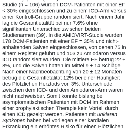
Studie (n = 106) wurden DCM-Patienten mit einer EF
< 30% eingeschlossen und zu einem ICD-Arm versus
einer Kontroll-Gruppe randomisiert. Nach einem Jahr
lag die Gesamtletalität bei nur 7,6% ohne
signifikanten Unterschied zwischen beiden
Studienarmen (39). In die AMlOVIRT-Studie wurden
178 DCM-Patienten mit einer EF = 35% und nicht-
anhaltenden Salven eingeschlossen, von denen 75 in
einem Register geführt und 103 zu Amiodaron versus
ICD randomisiert wurden. Die mittlere EF betrug 22 ±
8%, und die Salven hatten im Mittel 9 ± 14 Schläge.
Nach einer Nachbeobachtung von 20 ± 12 Monaten
betrug die Gesamtletalität 12% bei einer Häufigkeit
des Plötzlichen Herztods von 3%. Unterschiede
zwischen dem ICD- und dem Amiodaron-Arm waren
nicht nachweisbar. Somit konnte bislang bei
asymptomatischen Patienten mit DCM im Rahmen
einer prophylaktischen Therapie kein Vorteil durch
einen ICD gezeigt werden. Patienten mit
unklaren
Synkopen
haben bei Vorliegen einer kardialen
Erkrankung ein erhöhtes Risiko für einen Plötzlichen