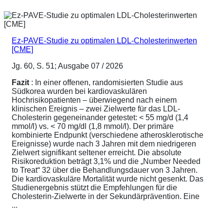
Ez-PAVE-Studie zu optimalen LDL-Cholesterinwerten
[CME]
Jg. 60, S. 51; Ausgabe 07 / 2026
Fazit
: In einer offenen, randomisierten Studie aus
Südkorea wurden bei kardiovaskulären
Hochrisikopatienten – überwiegend nach einem
klinischen Ereignis – zwei Zielwerte für das LDL-
Cholesterin gegeneinander getestet: < 55 mg/d (1,4
mmol/l) vs. < 70 mg/dl (1,8 mmol/l). Der primäre
kombinierte Endpunkt (verschiedene atherosklerotische
Ereignisse) wurde nach 3 Jahren mit dem niedrigeren
Zielwert signifikant seltener erreicht. Die absolute
Risikoreduktion beträgt 3,1% und die „Number Needed
to Treat“ 32 über die Behandlungsdauer von 3 Jahren.
Die kardiovaskuläre Mortalität wurde nicht gesenkt. Das
Studienergebnis stützt die Empfehlungen für die
Cholesterin-Zielwerte in der Sekundärprävention. Eine
...