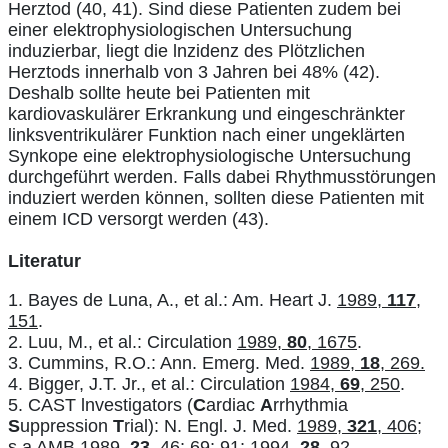
Herztod (40, 41). Sind diese Patienten zudem bei
einer elektrophysiologischen Untersuchung
induzierbar, liegt die lnzidenz des Plötzlichen
Herztods innerhalb von 3 Jahren bei 48% (42).
Deshalb sollte heute bei Patienten mit
kardiovaskulärer Erkrankung und eingeschränkter
linksventrikulärer Funktion nach einer ungeklärten
Synkope eine elektrophysiologische Untersuchung
durchgeführt werden. Falls dabei Rhythmusstörungen
induziert werden können, sollten diese Patienten mit
einem ICD versorgt werden (43).
Literatur
1. Bayes de Luna, A., et al.: Am. Heart J.
1989,
117
,
151
.
2. Luu, M., et al.: Circulation
1989,
80
, 1675
.
3. Cummins, R.O.: Ann. Emerg. Med.
1989,
18
, 269.
4. Bigger, J.T. Jr., et al.: Circulation
1984,
69
, 250
.
5. CAST lnvestigators (
C
ardiac
A
rrhythmia
S
uppression
T
rial): N. Engl. J. Med.
1989,
321
, 406
;
s.a AMB 1989,
23
, 46; 69; 91; 1994,
28
, 92.