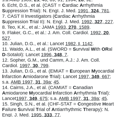
6. Echt, D.S., et al. (CAST =
C
ardiac
A
rrhythmia
S
uppression
T
rial): N. EngI. J. Med.
1991,
324
, 781
.
7. CAST II lnvestigators (
C
ardiac
A
rrhythmia
S
uppression
T
rial II): N. Engl. J. Med.
1992,
327
, 227
.
8. Teo, K.K., et al.: JAMA
1993,
270
, 1589
.
9. Flaker, G.C., et al.: J. Am. Coll. Cardiol.
1992,
20
,
527
.
10. Julian, D.G., et al.: Lancet
1982,
I
, 1142
.
11. WaIdo, A.L., et al. (SWORD =
S
urvival
W
ith
OR
al
D
-Sotalol): Lancet
1996,
348
, 7
.
12. Sopher, G.M., und Camm, A.J.: J. Am. Coll.
Cardiol.
1997,
30
, 799
.
13. Julian, D.G., et al. (EMIAT =
E
uropean
M
yocardial
l
nfarction
A
miodarone
T
rial): Lancet
1997,
349
, 667
;
s.a.
AMB 1997,
31
, 39a
;
45
.
14. Cairns, J.A., et al. (CAMIAT =
C
anadian
A
miodarone
M
yocardial
I
nfarction
A
rrhythmia
T
rial):
Lancet
1997,
349
, 675
; s.a.
AMB 1997,
31
, 39a
;
45
.
15. Singh, S.N., et al. (CHF-STAT =
C
ongestive
H
eart
F
ailure
S
urvival
T
rial of
A
ntiarrhythmic
T
herapy): N.
EngI. J. Med.
1995,
333
, 77
.