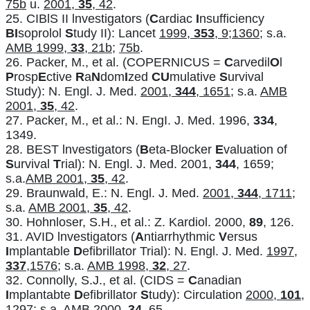
75b
u.
2001,
35
, 42
.
25. CIBlS II lnvestigators (
C
ardiac
I
nsufficiency
BI
soprolol
S
tudy II): Lancet
1999,
353
, 9;1360
; s.a.
AMB 1999,
33
, 21b
;
75b
.
26. Packer, M., et al. (COPERNICUS =
C
arvedil
O
l
P
rosp
E
ctive
R
a
N
dom
I
zed
CU
mulative
S
urvival
Study): N. Engl. J. Med.
2001,
344
, 1651
; s.a.
AMB
2001,
35
, 42
.
27. Packer, M., et al.: N. EngI. J. Med. 1996,
334
,
1349.
28. BEST lnvestigators (
B
eta-Blocker
E
valuation of
S
urvival
T
rial): N. Engl. J. Med. 2001,
344
, 1659;
s.a.
AMB 2001,
35
, 42
.
29. Braunwald, E.: N. Engl. J. Med.
2001,
344
, 1711
;
s.a.
AMB 2001,
35
, 42
.
30. Hohnloser, S.H., et al.: Z. Kardiol. 2000,
89
, 126.
31. AVID lnvestigators (
A
ntiarrhythmic
V
ersus
I
mplantable
D
efibrillator Trial): N. Engl. J. Med.
1997,
337
,1576
; s.a.
AMB 1998,
32
, 27
.
32. Connolly, S.J., et al. (CIDS =
C
anadian
I
mplantabte
D
efibrillator
S
tudy): Circulation
2000,
101
,
1297
; s.a.
AMB 2000,
34
, 65
.