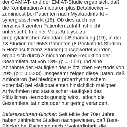
der CAMIAT- und der EMIAT-Studie ergab sich, daß
die Kombination Amiodaron plus Betablocker –
zumindest bei Patienten nach Myokardinfarkt –
synergistisch wirkt (18). Ob dies auch bei
herzinsuffizienten Patienten zutrifft, ist nicht
untersucht. In einer Meta-Analyse zur
prophylaktischen Amiodaron-Behandlung (19), in der
13 Studien mit 6553 Patienten (8 Postinfarkt-Studien,
5 Herzinsuffizienz-Studien) ausgewertet wurden,
ergab sich durch Amiodaron eine Reduktion der
Gesamtletalität von 13% (p = 0,03) und eine
Abnahme der Häufigkeit des Plötzlichen Herztods von
29% (p = 0,0003). Insgesamt zeigen diese Daten, daß
Amiodaron (bei niedrigem proarrhythmischem
Potential) bei Risikopatienten hinsichtlich maligner
Arrhythmien und statistischer Häufigkeit des
Plötzlichen Herztods günstig wirkt, jedoch die
Gesamtletalitat nicht oder nur gering verändert.
Betarezeptoren-Blocker:
Seit Mitte der 70er Jahre
haben zahlreiche Studien nachgewiesen, daß Beta-
Blocker bei Patienten nach Myokardinfarkt die