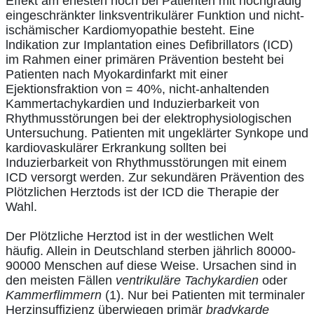
Effekt am ehesten noch bei Patienten mit hochgradig
eingeschränkter linksventrikulärer Funktion und nicht-
ischämischer Kardiomyopathie besteht. Eine
lndikation zur Implantation eines Defibrillators (ICD)
im Rahmen einer primären Prävention besteht bei
Patienten nach Myokardinfarkt mit einer
Ejektionsfraktion von = 40%, nicht-anhaltenden
Kammertachykardien und Induzierbarkeit von
Rhythmusstörungen bei der elektrophysiologischen
Untersuchung. Patienten mit ungeklärter Synkope und
kardiovaskulärer Erkrankung sollten bei
Induzierbarkeit von Rhythmusstörungen mit einem
ICD versorgt werden. Zur sekundären Prävention des
Plötzlichen Herztods ist der ICD die Therapie der
Wahl.
Der Plötzliche Herztod ist in der westlichen Welt
häufig. Allein in Deutschland sterben jährlich 80000-
90000 Menschen auf diese Weise. Ursachen sind in
den meisten Fällen
ventrikuläre Tachykardien
oder
Kammerflimmern
(1). Nur bei Patienten mit terminaler
Herzinsuffizienz überwiegen primär
bradykarde