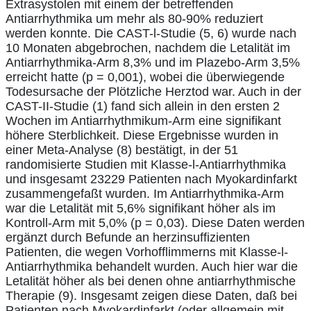
Extrasystolen mit einem der betreffenden
Antiarrhythmika um mehr als 80-90% reduziert
werden konnte. Die CAST-l-Studie (5, 6) wurde nach
10 Monaten abgebrochen, nachdem die Letalität im
Antiarrhythmika-Arm 8,3% und im Plazebo-Arm 3,5%
erreicht hatte (p = 0,001), wobei die überwiegende
Todesursache der Plötzliche Herztod war. Auch in der
CAST-II-Studie (1) fand sich allein in den ersten 2
Wochen im Antiarrhythmikum-Arm eine signifikant
höhere Sterblichkeit. Diese Ergebnisse wurden in
einer Meta-Analyse (8) bestätigt, in der 51
randomisierte Studien mit Klasse-l-Antiarrhythmika
und insgesamt 23229 Patienten nach Myokardinfarkt
zusammengefaßt wurden. Im Antiarrhythmika-Arm
war die Letalität mit 5,6% signifikant höher als im
Kontroll-Arm mit 5,0% (p = 0,03). Diese Daten werden
ergänzt durch Befunde an herzinsuffizienten
Patienten, die wegen Vorhofflimmerns mit Klasse-l-
Antiarrhythmika behandelt wurden. Auch hier war die
Letalität höher als bei denen ohne antiarrhythmische
Therapie (9). Insgesamt zeigen diese Daten, daß bei
Patienten nach Myokardinfarkt (oder allgemein mit