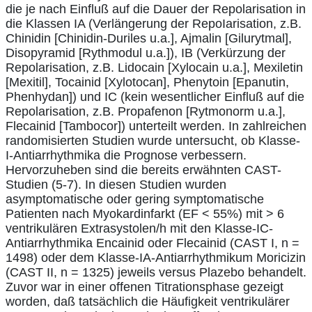
die je nach Einfluß auf die Dauer der Repolarisation in
die Klassen IA (Verlängerung der RepoIarisation, z.B.
Chinidin [Chinidin-Duriles u.a.], Ajmalin [Gilurytmal],
Disopyramid [Rythmodul u.a.]), IB (Verkürzung der
Repolarisation, z.B. Lidocain [Xylocain u.a.], Mexiletin
[Mexitil], Tocainid [Xylotocan], Phenytoin [Epanutin,
Phenhydan]) und IC (kein wesentlicher Einfluß auf die
Repolarisation, z.B. Propafenon [Rytmonorm u.a.],
Flecainid [Tambocor]) unterteilt werden. In zahlreichen
randomisierten Studien wurde untersucht, ob Klasse-
I-Antiarrhythmika die Prognose verbessern.
Hervorzuheben sind die bereits erwähnten CAST-
Studien (5-7). In diesen Studien wurden
asymptomatische oder gering symptomatische
Patienten nach Myokardinfarkt (EF < 55%) mit > 6
ventrikulären Extrasystolen/h mit den Klasse-IC-
Antiarrhythmika Encainid oder Flecainid (CAST I, n =
1498) oder dem Klasse-IA-Antiarrhythmikum Moricizin
(CAST II, n = 1325) jeweils versus Plazebo behandelt.
Zuvor war in einer offenen Titrationsphase gezeigt
worden, daß tatsächlich die Häufigkeit ventrikulärer