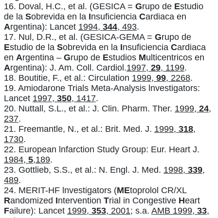
16. Doval, H.C., et al. (GESICA =
G
rupo de
E
studio
de la
S
obrevida en la
I
nsuficiencia
C
ardiaca en
A
rgentina): Lancet
1994,
344
, 493
.
17. Nul, D.R., et al. (GESICA-GEMA =
G
rupo de
E
studio de la
S
obrevida en la
I
nsuficiencia
C
ardiaca
en
A
rgentina –
G
rupo de
E
studios
M
ulticentricos en
A
rgentina): J. Am. Coll. Cardiol.
1997,
29
, 1199
.
18. Boutitie, F., et al.: Circulation
1999,
99
, 2268
.
19. Amiodarone Trials Meta-Analysis lnvestigators:
Lancet
1997,
350
, 1417
.
20. Nuttall, S.L., et al.: J. Clin. Pharm. Ther.
1999,
24
,
237
.
21. Freemantle, N., et al.: Brit. Med. J.
1999,
318
,
1730
.
22. European lnfarction Study Group: Eur. Heart J.
1984,
5
,189
.
23. Gottlieb, S.S., et al.: N. Engl. J. Med.
1998,
339
,
489
.
24. MERIT-HF lnvestigators (
ME
toprolol CR/XL
R
andomized
I
ntervention
T
rial in Congestive
H
eart
F
ailure): Lancet
1999,
353
, 2001
; s.a.
AMB 1999,
33
,