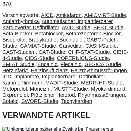
370
.
Verschlagwortet
AICD
,
Amiodaron
,
AMIOVIRT-Studie
,
Antiarrhythmika
,
Automatischer, implantierbarer
Kardioverter-Defibrillator
,
AVID-Studie
,
BEST-Studie
,
Beta-Blocker
,
Betablocker
,
Betarezeptoren-Blocker
,
Bisoprolol
,
Bradykardie
,
Bucindolol
,
CABG-Patch-
Studie
,
CAMIAT-Studie
,
Carvedilol
,
CASH-Studie
,
CAST-Studien
,
CAT-Studie
,
CHF-STAT-Studie
,
CIBIS-
II-Studie
,
CIDS-Studie
,
COPERNICUS-Studie
,
EMIAT-Studie
,
Encainid
,
Flecainid
,
GESICA-Studie
,
Herzinfarkt
,
Herzinsuffizienz
,
Herzrhythmusstörungen
,
ICD
,
Implantate
,
Implantierbarer Defibrillator
,
Kammerflimmern
,
MADIT-Studie
,
MERIT-HF-Studie
,
Metoprolol
,
Moricizin
,
MUSTT-Studie
,
Myokardinfarkt
,
Oxprenolol
,
Plötzlicher Herztod
,
Rhythmusstörungen
,
Sotalol
,
SWORD-Studie
,
Tachykardien
VERWANDTE ARTIKEL