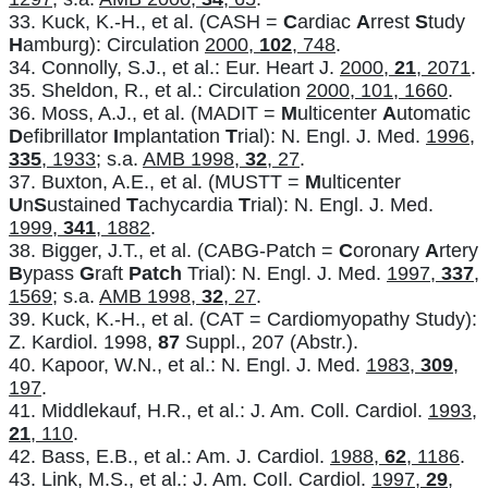
33. Kuck, K.-H., et al. (CASH =
C
ardiac
A
rrest
S
tudy
H
amburg): Circulation
2000,
102
, 748
.
34. Connolly, S.J., et al.: Eur. Heart J.
2000,
21
, 2071
.
35. Sheldon, R., et al.: Circulation
2000, 101, 1660
.
36. Moss, A.J., et al. (MADIT =
M
ulticenter
A
utomatic
D
efibrillator
I
mplantation
T
rial): N. Engl. J. Med.
1996,
335
, 1933
; s.a.
AMB 1998,
32
, 27
.
37. Buxton, A.E., et al. (MUSTT =
M
ulticenter
U
n
S
ustained
T
achycardia
T
rial): N. Engl. J. Med.
1999,
341
, 1882
.
38. Bigger, J.T., et al. (CABG-Patch =
C
oronary
A
rtery
B
ypass
G
raft
Patch
Trial): N. Engl. J. Med.
1997,
337
,
1569
; s.a.
AMB 1998,
32
, 27
.
39. Kuck, K.-H., et al. (CAT = Cardiomyopathy Study):
Z. Kardiol. 1998,
87
Suppl., 207 (Abstr.).
40. Kapoor, W.N., et al.: N. Engl. J. Med.
1983,
309
,
197
.
41. Middlekauf, H.R., et al.: J. Am. Coll. Cardiol.
1993,
21
, 110
.
42. Bass, E.B., et al.: Am. J. Cardiol.
1988,
62
, 1186
.
43. Link, M.S., et al.: J. Am. CoIl. Cardiol.
1997,
29
,