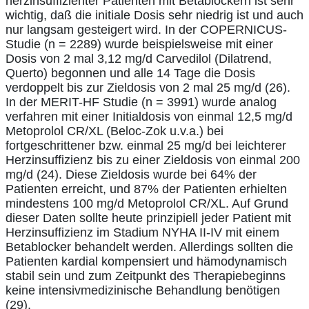
herzinsuffizienter Patienten mit Betablockern ist sehr
wichtig, daß die initiale Dosis sehr niedrig ist und auch
nur langsam gesteigert wird. In der COPERNICUS-
Studie (n = 2289) wurde beispielsweise mit einer
Dosis von 2 mal 3,12 mg/d Carvedilol (Dilatrend,
Querto) begonnen und alle 14 Tage die Dosis
verdoppelt bis zur Zieldosis von 2 mal 25 mg/d (26).
In der MERIT-HF Studie (n = 3991) wurde analog
verfahren mit einer Initialdosis von einmal 12,5 mg/d
Metoprolol CR/XL (Beloc-Zok u.v.a.) bei
fortgeschrittener bzw. einmal 25 mg/d bei leichterer
Herzinsuffizienz bis zu einer Zieldosis von einmal 200
mg/d (24). Diese Zieldosis wurde bei 64% der
Patienten erreicht, und 87% der Patienten erhielten
mindestens 100 mg/d Metoprolol CR/XL. Auf Grund
dieser Daten sollte heute prinzipiell jeder Patient mit
Herzinsuffizienz im Stadium NYHA II-IV mit einem
Betablocker behandelt werden. Allerdings sollten die
Patienten kardial kompensiert und hämodynamisch
stabil sein und zum Zeitpunkt des Therapiebeginns
keine intensivmedizinische Behandlung benötigen
(29).