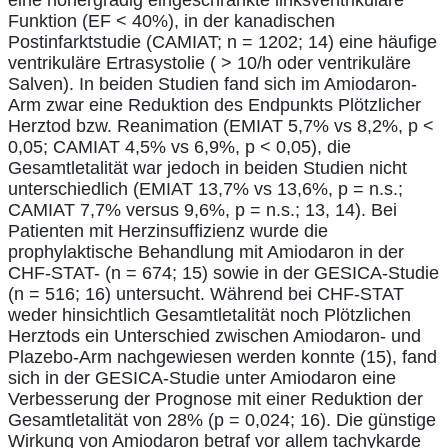
Funktion (EF < 40%), in der kanadischen
Postinfarktstudie (CAMIAT; n = 1202; 14) eine häufige
ventrikuläre Ertrasystolie ( > 10/h oder ventrikuläre
Salven). In beiden Studien fand sich im Amiodaron-
Arm zwar eine Reduktion des Endpunkts Plötzlicher
Herztod bzw. Reanimation (EMIAT 5,7% vs 8,2%, p <
0,05; CAMIAT 4,5% vs 6,9%, p < 0,05), die
Gesamtletalität war jedoch in beiden Studien nicht
unterschiedlich (EMIAT 13,7% vs 13,6%, p = n.s.;
CAMIAT 7,7% versus 9,6%, p = n.s.; 13, 14). Bei
Patienten mit Herzinsuffizienz wurde die
prophylaktische Behandlung mit Amiodaron in der
CHF-STAT- (n = 674; 15) sowie in der GESICA-Studie
(n = 516; 16) untersucht. Während bei CHF-STAT
weder hinsichtlich Gesamtletalität noch Plötzlichen
Herztods ein Unterschied zwischen Amiodaron- und
Plazebo-Arm nachgewiesen werden konnte (15), fand
sich in der GESICA-Studie unter Amiodaron eine
Verbesserung der Prognose mit einer Reduktion der
Gesamtletalität von 28% (p = 0,024; 16). Die günstige
Wirkung von Amiodaron betraf vor allem tachykarde