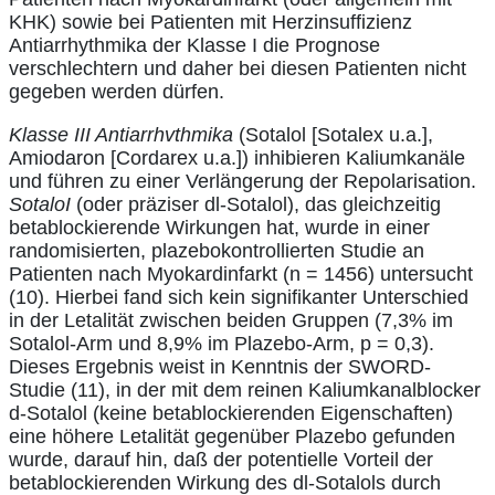
KHK) sowie bei Patienten mit Herzinsuffizienz
Antiarrhythmika der Klasse I die Prognose
verschlechtern und daher bei diesen Patienten nicht
gegeben werden dürfen.
Klasse III Antiarrhvthmika
(Sotalol [Sotalex u.a.],
Amiodaron [Cordarex u.a.]) inhibieren Kaliumkanäle
und führen zu einer Verlängerung der Repolarisation.
SotaloI
(oder präziser dl-Sotalol), das gleichzeitig
betablockierende Wirkungen hat, wurde in einer
randomisierten, plazebokontrollierten Studie an
Patienten nach Myokardinfarkt (n = 1456) untersucht
(10). Hierbei fand sich kein signifikanter Unterschied
in der Letalität zwischen beiden Gruppen (7,3% im
Sotalol-Arm und 8,9% im Plazebo-Arm, p = 0,3).
Dieses Ergebnis weist in Kenntnis der SWORD-
Studie (11), in der mit dem reinen Kaliumkanalblocker
d-Sotalol (keine betablockierenden Eigenschaften)
eine höhere Letalität gegenüber Plazebo gefunden
wurde, darauf hin, daß der potentielle Vorteil der
betablockierenden Wirkung des dl-Sotalols durch