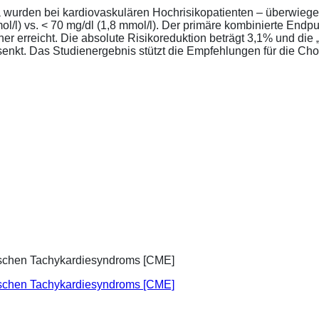
a wurden bei kardiovaskulären Hochrisikopatienten – überwiege
l/l) vs. < 70 mg/dl (1,8 mmol/l). Der primäre kombinierte Endp
tener erreicht. Die absolute Risikoreduktion beträgt 3,1% und 
senkt. Das Studienergebnis stützt die Empfehlungen für die Chol
ischen Tachykardiesyndroms [CME]