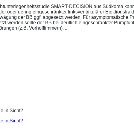
ichtunterlegenheitsstudie SMART-DECISION aus Südkorea kann 
r oder gering eingeschränkter linksventrikulärer Ejektionsfrakt
bwägung der BB ggf. abgesetzt werden. Für asymptomatische P
esetzt werden sollte der BB bei deutlich eingeschränkter Pumpf
ungen (z.B. Vorhofflimmern). ...
ie in Sicht?