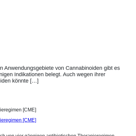
hen Anwendungsgebiete von Cannabinoiden gibt es
nigen Indikationen belegt. Auch wegen ihrer
oiden könnte […]
apieregimen [CME]
ich von vier gängigen antibiotischen Therapieregimen