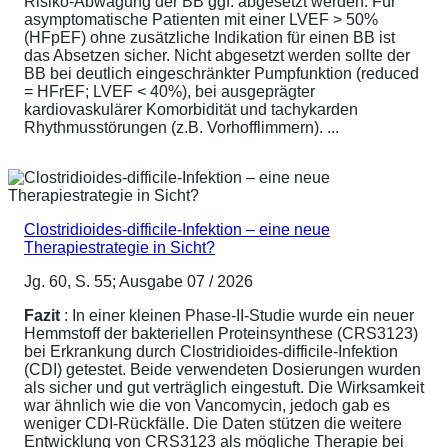
Risiko-Abwägung der BB ggf. abgesetzt werden. Für
asymptomatische Patienten mit einer LVEF > 50%
(HFpEF) ohne zusätzliche Indikation für einen BB ist
das Absetzen sicher. Nicht abgesetzt werden sollte der
BB bei deutlich eingeschränkter Pumpfunktion (reduced
= HFrEF; LVEF < 40%), bei ausgeprägter
kardiovaskulärer Komorbidität und tachykarden
Rhythmusstörungen (z.B. Vorhofflimmern). ...
Clostridioides-difficile-Infektion – eine neue
Therapiestrategie in Sicht?
Jg. 60, S. 55; Ausgabe 07 / 2026
Fazit
: In einer kleinen Phase-II-Studie wurde ein neuer
Hemmstoff der bakteriellen Proteinsynthese (CRS3123)
bei Erkrankung durch Clostridioides-difficile-Infektion
(CDI) getestet. Beide verwendeten Dosierungen wurden
als sicher und gut verträglich eingestuft. Die Wirksamkeit
war ähnlich wie die von Vancomycin, jedoch gab es
weniger CDI-Rückfälle. Die Daten stützen die weitere
Entwicklung von CRS3123 als mögliche Therapie bei