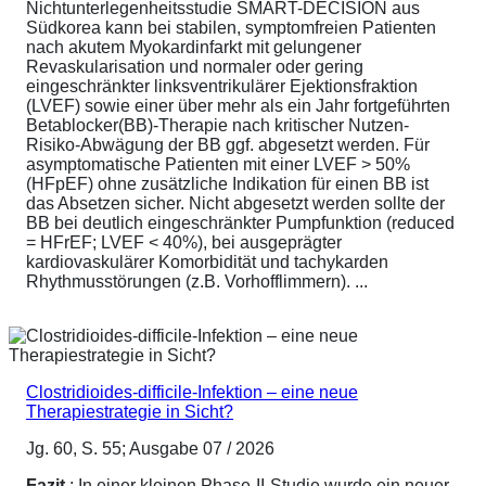
Nichtunterlegenheitsstudie SMART-DECISION aus
Südkorea kann bei stabilen, symptomfreien Patienten
nach akutem Myokardinfarkt mit gelungener
Revaskularisation und normaler oder gering
eingeschränkter linksventrikulärer Ejektionsfraktion
(LVEF) sowie einer über mehr als ein Jahr fortgeführten
Betablocker(BB)-Therapie nach kritischer Nutzen-
Risiko-Abwägung der BB ggf. abgesetzt werden. Für
asymptomatische Patienten mit einer LVEF > 50%
(HFpEF) ohne zusätzliche Indikation für einen BB ist
das Absetzen sicher. Nicht abgesetzt werden sollte der
BB bei deutlich eingeschränkter Pumpfunktion (reduced
= HFrEF; LVEF < 40%), bei ausgeprägter
kardiovaskulärer Komorbidität und tachykarden
Rhythmusstörungen (z.B. Vorhofflimmern). ...
Clostridioides-difficile-Infektion – eine neue
Therapiestrategie in Sicht?
Jg. 60, S. 55; Ausgabe 07 / 2026
Fazit
: In einer kleinen Phase-II-Studie wurde ein neuer