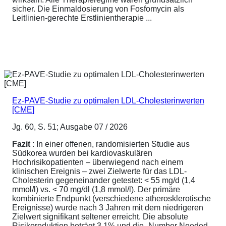
sicher. Die Einmaldosierung von Fosfomycin als
Leitlinien-gerechte Erstlinientherapie ...
Ez-PAVE-Studie zu optimalen LDL-Cholesterinwerten
[CME]
Jg. 60, S. 51; Ausgabe 07 / 2026
Fazit
: In einer offenen, randomisierten Studie aus
Südkorea wurden bei kardiovaskulären
Hochrisikopatienten – überwiegend nach einem
klinischen Ereignis – zwei Zielwerte für das LDL-
Cholesterin gegeneinander getestet: < 55 mg/d (1,4
mmol/l) vs. < 70 mg/dl (1,8 mmol/l). Der primäre
kombinierte Endpunkt (verschiedene atherosklerotische
Ereignisse) wurde nach 3 Jahren mit dem niedrigeren
Zielwert signifikant seltener erreicht. Die absolute
Risikoreduktion beträgt 3,1% und die „Number Needed