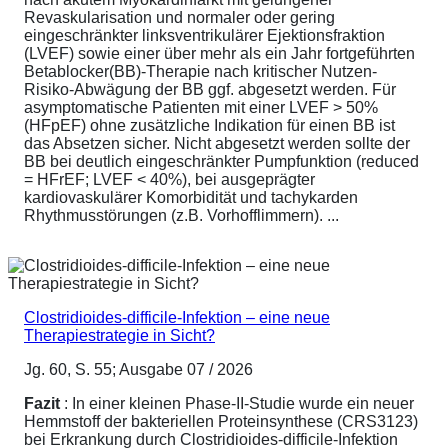
Revaskularisation und normaler oder gering
eingeschränkter linksventrikulärer Ejektionsfraktion
(LVEF) sowie einer über mehr als ein Jahr fortgeführten
Betablocker(BB)-Therapie nach kritischer Nutzen-
Risiko-Abwägung der BB ggf. abgesetzt werden. Für
asymptomatische Patienten mit einer LVEF > 50%
(HFpEF) ohne zusätzliche Indikation für einen BB ist
das Absetzen sicher. Nicht abgesetzt werden sollte der
BB bei deutlich eingeschränkter Pumpfunktion (reduced
= HFrEF; LVEF < 40%), bei ausgeprägter
kardiovaskulärer Komorbidität und tachykarden
Rhythmusstörungen (z.B. Vorhofflimmern). ...
Clostridioides-difficile-Infektion – eine neue
Therapiestrategie in Sicht?
Jg. 60, S. 55; Ausgabe 07 / 2026
Fazit
: In einer kleinen Phase-II-Studie wurde ein neuer
Hemmstoff der bakteriellen Proteinsynthese (CRS3123)
bei Erkrankung durch Clostridioides-difficile-Infektion