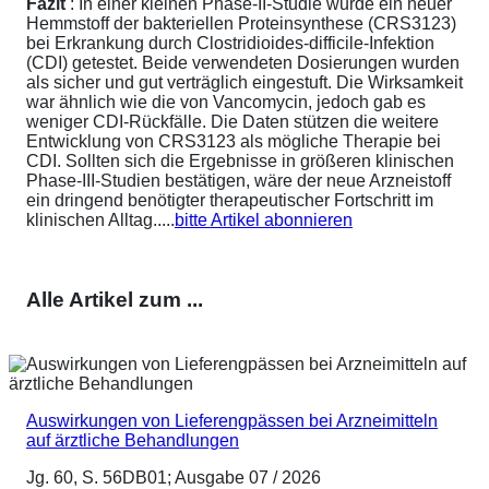
Fazit
: In einer kleinen Phase-II-Studie wurde ein neuer
Hemmstoff der bakteriellen Proteinsynthese (CRS3123)
bei Erkrankung durch Clostridioides-difficile-Infektion
(CDI) getestet. Beide verwendeten Dosierungen wurden
als sicher und gut verträglich eingestuft. Die Wirksamkeit
war ähnlich wie die von Vancomycin, jedoch gab es
weniger CDI-Rückfälle. Die Daten stützen die weitere
Entwicklung von CRS3123 als mögliche Therapie bei
CDI. Sollten sich die Ergebnisse in größeren klinischen
Phase-III-Studien bestätigen, wäre der neue Arzneistoff
ein dringend benötigter therapeutischer Fortschritt im
klinischen Alltag.....
bitte Artikel abonnieren
Alle Artikel zum ...
Auswirkungen von Lieferengpässen bei Arzneimitteln
auf ärztliche Behandlungen
Jg. 60, S. 56DB01; Ausgabe 07 / 2026