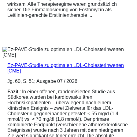
wirksam. Alle Therapieregime waren grundsätzlich
sicher. Die Einmaldosierung von Fosfomycin als
Leitlinien-gerechte Erstlinientherapie ...
Ez-PAVE-Studie zu optimalen LDL-Cholesterinwerten
[CME]
Jg. 60, S. 51; Ausgabe 07 / 2026
Fazit
: In einer offenen, randomisierten Studie aus
Südkorea wurden bei kardiovaskulären
Hochrisikopatienten – überwiegend nach einem
klinischen Ereignis – zwei Zielwerte für das LDL-
Cholesterin gegeneinander getestet: < 55 mg/d (1,4
mmol/l) vs. < 70 mg/dl (1,8 mmol/l). Der primäre
kombinierte Endpunkt (verschiedene atherosklerotische
Ereignisse) wurde nach 3 Jahren mit dem niedrigeren
Zielwert signifikant seltener erreicht. Die absolute