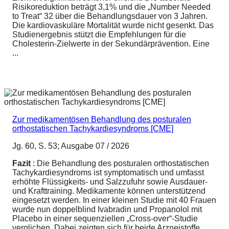
Risikoreduktion beträgt 3,1% und die „Number Needed
to Treat“ 32 über die Behandlungsdauer von 3 Jahren.
Die kardiovaskuläre Mortalität wurde nicht gesenkt. Das
Studienergebnis stützt die Empfehlungen für die
Cholesterin-Zielwerte in der Sekundärprävention. Eine
...
Zur medikamentösen Behandlung des posturalen
orthostatischen Tachykardiesyndroms [CME]
Jg. 60, S. 53; Ausgabe 07 / 2026
Fazit
: Die Behandlung des posturalen orthostatischen
Tachykardiesyndroms ist symptomatisch und umfasst
erhöhte Flüssigkeits- und Salzzufuhr sowie Ausdauer-
und Krafttraining. Medikamente können unterstützend
eingesetzt werden. In einer kleinen Studie mit 40 Frauen
wurde nun doppelblind Ivabradin und Propanolol mit
Placebo in einer sequenziellen „Cross-over“-Studie
verglichen. Dabei zeigten sich für beide Arzneistoffe