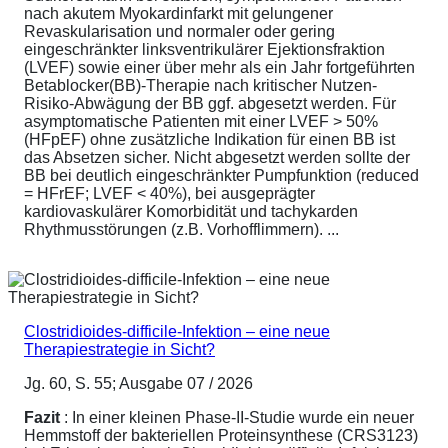
nach akutem Myokardinfarkt mit gelungener
Revaskularisation und normaler oder gering
eingeschränkter linksventrikulärer Ejektionsfraktion
(LVEF) sowie einer über mehr als ein Jahr fortgeführten
Betablocker(BB)-Therapie nach kritischer Nutzen-
Risiko-Abwägung der BB ggf. abgesetzt werden. Für
asymptomatische Patienten mit einer LVEF > 50%
(HFpEF) ohne zusätzliche Indikation für einen BB ist
das Absetzen sicher. Nicht abgesetzt werden sollte der
BB bei deutlich eingeschränkter Pumpfunktion (reduced
= HFrEF; LVEF < 40%), bei ausgeprägter
kardiovaskulärer Komorbidität und tachykarden
Rhythmusstörungen (z.B. Vorhofflimmern). ...
Clostridioides-difficile-Infektion – eine neue
Therapiestrategie in Sicht?
Jg. 60, S. 55; Ausgabe 07 / 2026
Fazit
: In einer kleinen Phase-II-Studie wurde ein neuer
Hemmstoff der bakteriellen Proteinsynthese (CRS3123)