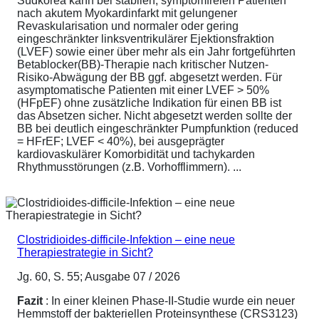
Südkorea kann bei stabilen, symptomfreien Patienten
nach akutem Myokardinfarkt mit gelungener
Revaskularisation und normaler oder gering
eingeschränkter linksventrikulärer Ejektionsfraktion
(LVEF) sowie einer über mehr als ein Jahr fortgeführten
Betablocker(BB)-Therapie nach kritischer Nutzen-
Risiko-Abwägung der BB ggf. abgesetzt werden. Für
asymptomatische Patienten mit einer LVEF > 50%
(HFpEF) ohne zusätzliche Indikation für einen BB ist
das Absetzen sicher. Nicht abgesetzt werden sollte der
BB bei deutlich eingeschränkter Pumpfunktion (reduced
= HFrEF; LVEF < 40%), bei ausgeprägter
kardiovaskulärer Komorbidität und tachykarden
Rhythmusstörungen (z.B. Vorhofflimmern). ...
Clostridioides-difficile-Infektion – eine neue
Therapiestrategie in Sicht?
Jg. 60, S. 55; Ausgabe 07 / 2026
Fazit
: In einer kleinen Phase-II-Studie wurde ein neuer
Hemmstoff der bakteriellen Proteinsynthese (CRS3123)