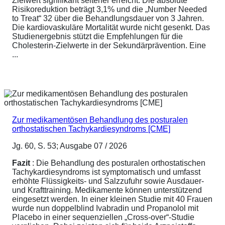
Zielwert signifikant seltener erreicht. Die absolute
Risikoreduktion beträgt 3,1% und die „Number Needed
to Treat“ 32 über die Behandlungsdauer von 3 Jahren.
Die kardiovaskuläre Mortalität wurde nicht gesenkt. Das
Studienergebnis stützt die Empfehlungen für die
Cholesterin-Zielwerte in der Sekundärprävention. Eine
...
Zur medikamentösen Behandlung des posturalen
orthostatischen Tachykardiesyndroms [CME]
Jg. 60, S. 53; Ausgabe 07 / 2026
Fazit
: Die Behandlung des posturalen orthostatischen
Tachykardiesyndroms ist symptomatisch und umfasst
erhöhte Flüssigkeits- und Salzzufuhr sowie Ausdauer-
und Krafttraining. Medikamente können unterstützend
eingesetzt werden. In einer kleinen Studie mit 40 Frauen
wurde nun doppelblind Ivabradin und Propanolol mit
Placebo in einer sequenziellen „Cross-over“-Studie