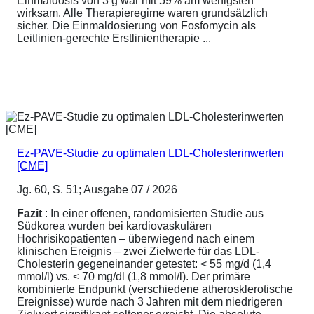
Einmaldosis von 3 g war mit 59% am wenigsten
wirksam. Alle Therapieregime waren grundsätzlich
sicher. Die Einmaldosierung von Fosfomycin als
Leitlinien-gerechte Erstlinientherapie ...
Ez-PAVE-Studie zu optimalen LDL-Cholesterinwerten
[CME]
Jg. 60, S. 51; Ausgabe 07 / 2026
Fazit
: In einer offenen, randomisierten Studie aus
Südkorea wurden bei kardiovaskulären
Hochrisikopatienten – überwiegend nach einem
klinischen Ereignis – zwei Zielwerte für das LDL-
Cholesterin gegeneinander getestet: < 55 mg/d (1,4
mmol/l) vs. < 70 mg/dl (1,8 mmol/l). Der primäre
kombinierte Endpunkt (verschiedene atherosklerotische
Ereignisse) wurde nach 3 Jahren mit dem niedrigeren