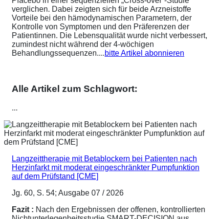
Placebo in einer sequenziellen „Cross-over“-Studie
verglichen. Dabei zeigten sich für beide Arzneistoffe
Vorteile bei den hämodynamischen Parametern, der
Kontrolle von Symptomen und den Präferenzen der
Patientinnen. Die Lebensqualität wurde nicht verbessert,
zumindest nicht während der 4-wöchigen
Behandlungssequenzen....
bitte Artikel abonnieren
Alle Artikel zum Schlagwort:
...
Langzeittherapie mit Betablockern bei Patienten nach
Herzinfarkt mit moderat eingeschränkter Pumpfunktion
auf dem Prüfstand [CME]
Jg. 60, S. 54; Ausgabe 07 / 2026
Fazit :
Nach den Ergebnissen der offenen, kontrollierten
Nichtunterlegenheitsstudie SMART-DECISION aus