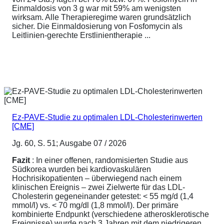
Einmaldosis von 3 g war mit 59% am wenigsten
wirksam. Alle Therapieregime waren grundsätzlich
sicher. Die Einmaldosierung von Fosfomycin als
Leitlinien-gerechte Erstlinientherapie ...
Ez-PAVE-Studie zu optimalen LDL-Cholesterinwerten
[CME]
Jg. 60, S. 51; Ausgabe 07 / 2026
Fazit
: In einer offenen, randomisierten Studie aus
Südkorea wurden bei kardiovaskulären
Hochrisikopatienten – überwiegend nach einem
klinischen Ereignis – zwei Zielwerte für das LDL-
Cholesterin gegeneinander getestet: < 55 mg/d (1,4
mmol/l) vs. < 70 mg/dl (1,8 mmol/l). Der primäre
kombinierte Endpunkt (verschiedene atherosklerotische
Ereignisse) wurde nach 3 Jahren mit dem niedrigeren