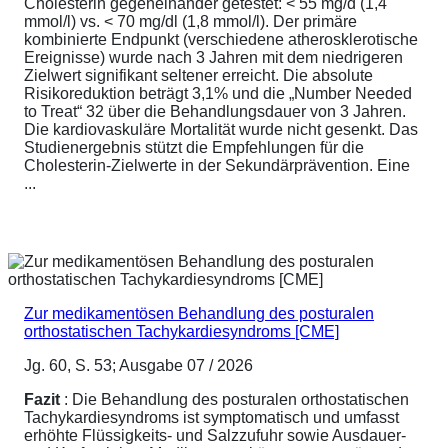
Cholesterin gegeneinander getestet: < 55 mg/d (1,4
mmol/l) vs. < 70 mg/dl (1,8 mmol/l). Der primäre
kombinierte Endpunkt (verschiedene atherosklerotische
Ereignisse) wurde nach 3 Jahren mit dem niedrigeren
Zielwert signifikant seltener erreicht. Die absolute
Risikoreduktion beträgt 3,1% und die „Number Needed
to Treat“ 32 über die Behandlungsdauer von 3 Jahren.
Die kardiovaskuläre Mortalität wurde nicht gesenkt. Das
Studienergebnis stützt die Empfehlungen für die
Cholesterin-Zielwerte in der Sekundärprävention. Eine
...
Zur medikamentösen Behandlung des posturalen
orthostatischen Tachykardiesyndroms [CME]
Jg. 60, S. 53; Ausgabe 07 / 2026
Fazit
: Die Behandlung des posturalen orthostatischen
Tachykardiesyndroms ist symptomatisch und umfasst
erhöhte Flüssigkeits- und Salzzufuhr sowie Ausdauer-