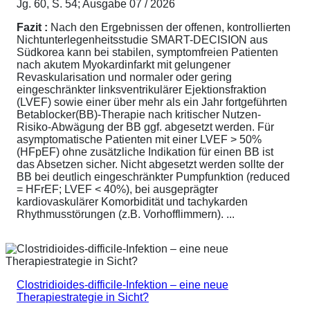
Jg. 60, S. 54; Ausgabe 07 / 2026
Fazit :
Nach den Ergebnissen der offenen, kontrollierten
Nichtunterlegenheitsstudie SMART-DECISION aus
Südkorea kann bei stabilen, symptomfreien Patienten
nach akutem Myokardinfarkt mit gelungener
Revaskularisation und normaler oder gering
eingeschränkter linksventrikulärer Ejektionsfraktion
(LVEF) sowie einer über mehr als ein Jahr fortgeführten
Betablocker(BB)-Therapie nach kritischer Nutzen-
Risiko-Abwägung der BB ggf. abgesetzt werden. Für
asymptomatische Patienten mit einer LVEF > 50%
(HFpEF) ohne zusätzliche Indikation für einen BB ist
das Absetzen sicher. Nicht abgesetzt werden sollte der
BB bei deutlich eingeschränkter Pumpfunktion (reduced
= HFrEF; LVEF < 40%), bei ausgeprägter
kardiovaskulärer Komorbidität und tachykarden
Rhythmusstörungen (z.B. Vorhofflimmern). ...
Clostridioides-difficile-Infektion – eine neue
Therapiestrategie in Sicht?