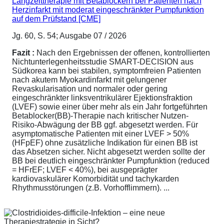
Langzeittherapie mit Betablockern bei Patienten nach
Herzinfarkt mit moderat eingeschränkter Pumpfunktion
auf dem Prüfstand [CME]
Jg. 60, S. 54; Ausgabe 07 / 2026
Fazit :
Nach den Ergebnissen der offenen, kontrollierten
Nichtunterlegenheitsstudie SMART-DECISION aus
Südkorea kann bei stabilen, symptomfreien Patienten
nach akutem Myokardinfarkt mit gelungener
Revaskularisation und normaler oder gering
eingeschränkter linksventrikulärer Ejektionsfraktion
(LVEF) sowie einer über mehr als ein Jahr fortgeführten
Betablocker(BB)-Therapie nach kritischer Nutzen-
Risiko-Abwägung der BB ggf. abgesetzt werden. Für
asymptomatische Patienten mit einer LVEF > 50%
(HFpEF) ohne zusätzliche Indikation für einen BB ist
das Absetzen sicher. Nicht abgesetzt werden sollte der
BB bei deutlich eingeschränkter Pumpfunktion (reduced
= HFrEF; LVEF < 40%), bei ausgeprägter
kardiovaskulärer Komorbidität und tachykarden
Rhythmusstörungen (z.B. Vorhofflimmern). ...