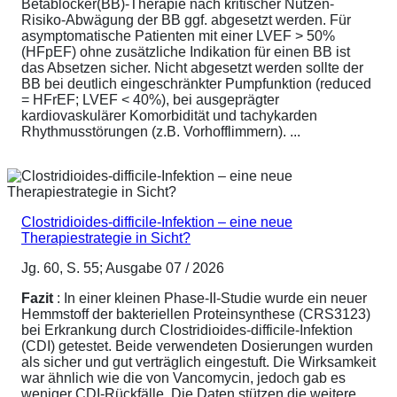
Betablocker(BB)-Therapie nach kritischer Nutzen-
Risiko-Abwägung der BB ggf. abgesetzt werden. Für
asymptomatische Patienten mit einer LVEF > 50%
(HFpEF) ohne zusätzliche Indikation für einen BB ist
das Absetzen sicher. Nicht abgesetzt werden sollte der
BB bei deutlich eingeschränkter Pumpfunktion (reduced
= HFrEF; LVEF < 40%), bei ausgeprägter
kardiovaskulärer Komorbidität und tachykarden
Rhythmusstörungen (z.B. Vorhofflimmern). ...
Clostridioides-difficile-Infektion – eine neue
Therapiestrategie in Sicht?
Jg. 60, S. 55; Ausgabe 07 / 2026
Fazit
: In einer kleinen Phase-II-Studie wurde ein neuer
Hemmstoff der bakteriellen Proteinsynthese (CRS3123)
bei Erkrankung durch Clostridioides-difficile-Infektion
(CDI) getestet. Beide verwendeten Dosierungen wurden
als sicher und gut verträglich eingestuft. Die Wirksamkeit
war ähnlich wie die von Vancomycin, jedoch gab es
weniger CDI-Rückfälle. Die Daten stützen die weitere