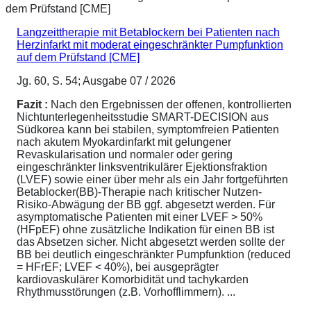
Langzeittherapie mit Betablockern bei Patienten nach
Herzinfarkt mit moderat eingeschränkter Pumpfunktion
auf dem Prüfstand [CME]
Jg. 60, S. 54; Ausgabe 07 / 2026
Fazit :
Nach den Ergebnissen der offenen, kontrollierten
Nichtunterlegenheitsstudie SMART-DECISION aus
Südkorea kann bei stabilen, symptomfreien Patienten
nach akutem Myokardinfarkt mit gelungener
Revaskularisation und normaler oder gering
eingeschränkter linksventrikulärer Ejektionsfraktion
(LVEF) sowie einer über mehr als ein Jahr fortgeführten
Betablocker(BB)-Therapie nach kritischer Nutzen-
Risiko-Abwägung der BB ggf. abgesetzt werden. Für
asymptomatische Patienten mit einer LVEF > 50%
(HFpEF) ohne zusätzliche Indikation für einen BB ist
das Absetzen sicher. Nicht abgesetzt werden sollte der
BB bei deutlich eingeschränkter Pumpfunktion (reduced
= HFrEF; LVEF < 40%), bei ausgeprägter
kardiovaskulärer Komorbidität und tachykarden
Rhythmusstörungen (z.B. Vorhofflimmern). ...