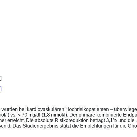
]
a wurden bei kardiovaskulären Hochrisikopatienten – überwiege
l/l) vs. < 70 mg/dl (1,8 mmol/l). Der primäre kombinierte Endp
tener erreicht. Die absolute Risikoreduktion beträgt 3,1% und 
senkt. Das Studienergebnis stützt die Empfehlungen für die Chol