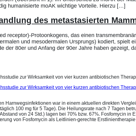
ig humanisierte moAK wichtige Vorteile. Hierzu […]
handlung des metastasierten Mam
ed receptor)-Protoonkogens, das einen transmembranär
dermalen und mesodermalen Ursprungs) kodiert, spielt e
 der 80er und Anfang der 90er Jahre haben gezeigt, d
eichsstudie zur Wirksamkeit von vier kurzen antibiotischen Ther
ren Harnwegsinfektionen war in einem aktuellen direkten Vergle
täglich 100 mg für 5 Tage). Die Heilungsrate nach 7 Tagen bet
im Abstand von 24 Std.) lagen bei 70% bzw. 67%. Fosfomycin in 
ung von Fosfomycin als Leitlinien-gerechte Erstlinientherapie .