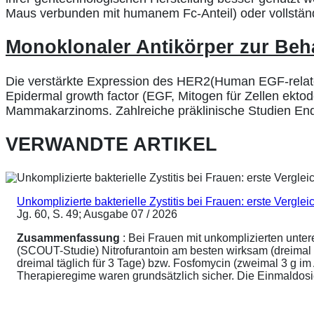
Maus verbunden mit humanem Fc-Anteil) oder vollständ
Monoklonaler Antikörper zur Be
Die verstärkte Expression des HER2(Human EGF-relat
Epidermal growth factor (EGF, Mitogen für Zellen ekto
Mammakarzinoms. Zahlreiche präklinische Studien Ende
VERWANDTE ARTIKEL
Unkomplizierte bakterielle Zystitis bei Frauen: erste Vergl
Jg. 60, S. 49; Ausgabe 07 / 2026
Zusammenfassung
: Bei Frauen mit unkomplizierten unte
(SCOUT-Studie) Nitrofurantoin am besten wirksam (dreimal 
dreimal täglich für 3 Tage) bzw. Fosfomycin (zweimal 3 g 
Therapieregime waren grundsätzlich sicher. Die Einmaldosier