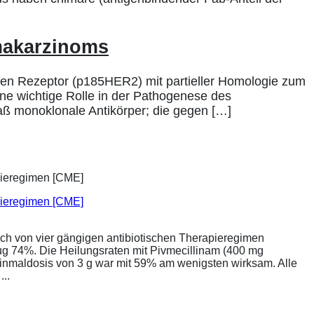
makarzinoms
en Rezeptor (p185HER2) mit partieller Homologie zum
ine wichtige Rolle in der Pathogenese des
aß monoklonale Antikörper; die gegen […]
apieregimen [CME]
ich von vier gängigen antibiotischen Therapieregimen
rug 74%. Die Heilungsraten mit Pivmecillinam (400 mg
Einmaldosis von 3 g war mit 59% am wenigsten wirksam. Alle
..