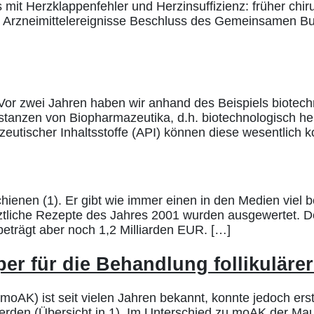
is mit Herzklappenfehler und Herzinsuffizienz: früher ch
er Arzneimittelereignisse Beschluss des Gemeinsamen 
r zwei Jahren haben wir anhand des Beispiels biotechno
anzen von Biopharmazeutika, d.h. biotechnologisch herge
zeutischer Inhaltsstoffe (API) können diese wesentlich
hienen (1). Er gibt wie immer einen in den Medien viel
ztliche Rezepte des Jahres 2001 wurden ausgewertet. Der
beträgt aber noch 1,2 Milliarden EUR. […]
per für die Behandlung follikulä
oAK) ist seit vielen Jahren bekannt, konnte jedoch erst
werden (Übersicht in 1). Im Unterschied zu moAK der Ma