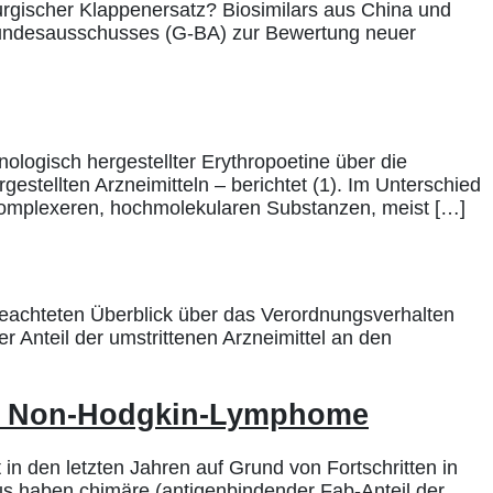
irurgischer Klappenersatz? Biosimilars aus China und
Bundesausschusses (G-BA) zur Bewertung neuer
logisch hergestellter Erythropoetine über die
stellten Arzneimitteln – berichtet (1). Im Unterschied
 komplexeren, hochmolekularen Substanzen, meist […]
 beachteten Überblick über das Verordnungsverhalten
 Anteil der umstrittenen Arzneimittel an den
rer Non-Hodgkin-Lymphome
 in den letzten Jahren auf Grund von Fortschritten in
us haben chimäre (antigenbindender Fab-Anteil der