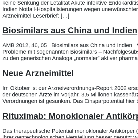
keine Senkung der Letalität Akute infektive Endokardit
Indien Notfall-Hospitalisierungen wegen unerwünscht
Arzneimittel Leserbrief: […]
Biosimilars aus China und Indien
AMB 2012, 46, 05 Biosimilars aus China und Indien Vo
Probleme mit sogenannten Biosimilars – Nachfolgesubst
zu den generischen Analoga „normaler” aktiver pharma
Neue Arzneimittel
Im Oktober ist der Arzneiverordnungs-Report 2002 ersc
der deutschen Ärzte im Vorjahr. 3,5 Millionen kassenär
Verordnungen ist gesunken. Das Einsparpotential hier 
Rituximab: Monoklonaler Antikör
Das therapeutische Potential monoklonaler Antikörper (m
ihrer gentechnologischen Herstellung besser genutzt 