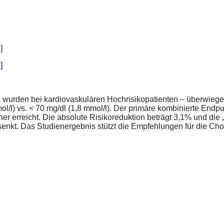
]
a wurden bei kardiovaskulären Hochrisikopatienten – überwiege
l/l) vs. < 70 mg/dl (1,8 mmol/l). Der primäre kombinierte Endp
tener erreicht. Die absolute Risikoreduktion beträgt 3,1% und 
senkt. Das Studienergebnis stützt die Empfehlungen für die Chol