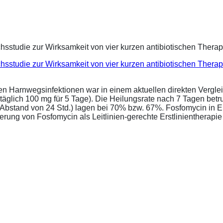
eichsstudie zur Wirksamkeit von vier kurzen antibiotischen Ther
ren Harnwegsinfektionen war in einem aktuellen direkten Vergle
täglich 100 mg für 5 Tage). Die Heilungsrate nach 7 Tagen bet
im Abstand von 24 Std.) lagen bei 70% bzw. 67%. Fosfomycin in 
ung von Fosfomycin als Leitlinien-gerechte Erstlinientherapie .