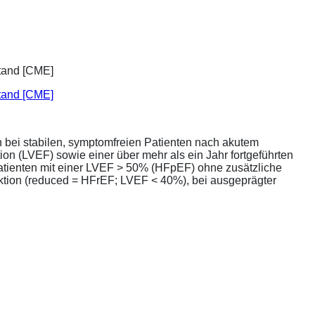
stand [CME]
bei stabilen, symptomfreien Patienten nach akutem
ion (LVEF) sowie einer über mehr als ein Jahr fortgeführten
atienten mit einer LVEF > 50% (HFpEF) ohne zusätzliche
unktion (reduced = HFrEF; LVEF < 40%), bei ausgeprägter