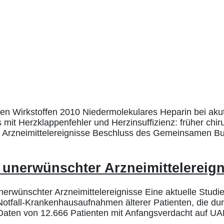
n Wirkstoffen 2010 Niedermolekulares Heparin bei akut
is mit Herzklappenfehler und Herzinsuffizienz: früher ch
er Arzneimittelereignisse Beschluss des Gemeinsamen 
 unerwünschter Arzneimittelereig
erwünschter Arzneimittelereignisse Eine aktuelle Studi
otfall-Krankenhausaufnahmen älterer Patienten, die du
n Daten von 12.666 Patienten mit Anfangsverdacht auf U