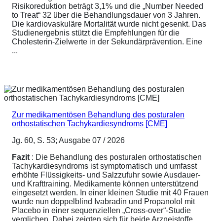
Risikoreduktion beträgt 3,1% und die „Number Needed
to Treat“ 32 über die Behandlungsdauer von 3 Jahren.
Die kardiovaskuläre Mortalität wurde nicht gesenkt. Das
Studienergebnis stützt die Empfehlungen für die
Cholesterin-Zielwerte in der Sekundärprävention. Eine
...
Zur medikamentösen Behandlung des posturalen
orthostatischen Tachykardiesyndroms [CME]
Jg. 60, S. 53; Ausgabe 07 / 2026
Fazit
: Die Behandlung des posturalen orthostatischen
Tachykardiesyndroms ist symptomatisch und umfasst
erhöhte Flüssigkeits- und Salzzufuhr sowie Ausdauer-
und Krafttraining. Medikamente können unterstützend
eingesetzt werden. In einer kleinen Studie mit 40 Frauen
wurde nun doppelblind Ivabradin und Propanolol mit
Placebo in einer sequenziellen „Cross-over“-Studie
verglichen. Dabei zeigten sich für beide Arzneistoffe