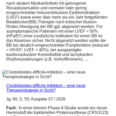
nach akutem Myokardinfarkt mit gelungener
Revaskularisation und normaler oder gering
eingeschränkter linksventrikulärer Ejektionsfraktion
(LVEF) sowie einer über mehr als ein Jahr fortgeführten
Betablocker(BB)-Therapie nach kritischer Nutzen-
Risiko-Abwägung der BB ggf. abgesetzt werden. Für
asymptomatische Patienten mit einer LVEF > 50%
(HFpEF) ohne zusätzliche Indikation für einen BB ist
das Absetzen sicher. Nicht abgesetzt werden sollte der
BB bei deutlich eingeschränkter Pumpfunktion (reduced
= HFrEF; LVEF < 40%), bei ausgeprägter
kardiovaskulärer Komorbidität und tachykarden
Rhythmusstörungen (z.B. Vorhofflimmern). ...
Clostridioides-difficile-Infektion – eine neue
Therapiestrategie in Sicht?
Jg. 60, S. 55; Ausgabe 07 / 2026
Fazit
: In einer kleinen Phase-II-Studie wurde ein neuer
Hemmstoff der bakteriellen Proteinsynthese (CRS3123)