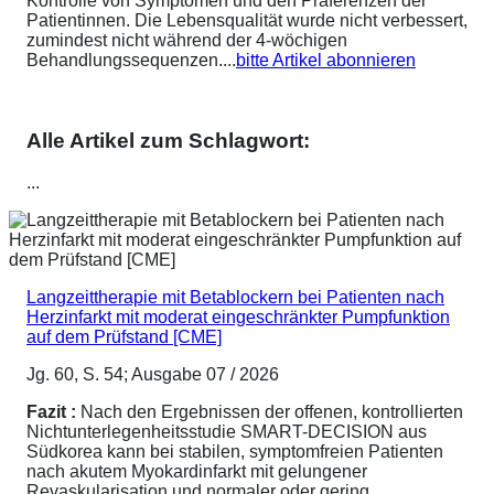
Kontrolle von Symptomen und den Präferenzen der
Patientinnen. Die Lebensqualität wurde nicht verbessert,
zumindest nicht während der 4-wöchigen
Behandlungssequenzen....
bitte Artikel abonnieren
Alle Artikel zum Schlagwort:
...
Langzeittherapie mit Betablockern bei Patienten nach
Herzinfarkt mit moderat eingeschränkter Pumpfunktion
auf dem Prüfstand [CME]
Jg. 60, S. 54; Ausgabe 07 / 2026
Fazit :
Nach den Ergebnissen der offenen, kontrollierten
Nichtunterlegenheitsstudie SMART-DECISION aus
Südkorea kann bei stabilen, symptomfreien Patienten
nach akutem Myokardinfarkt mit gelungener
Revaskularisation und normaler oder gering