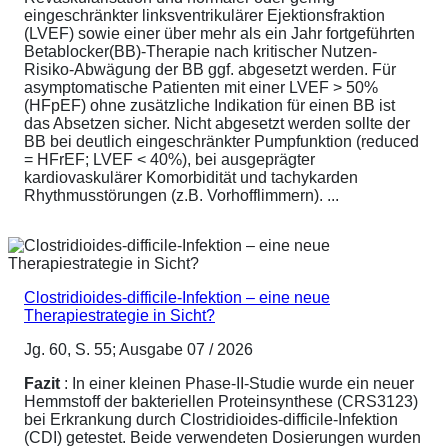
eingeschränkter linksventrikulärer Ejektionsfraktion
(LVEF) sowie einer über mehr als ein Jahr fortgeführten
Betablocker(BB)-Therapie nach kritischer Nutzen-
Risiko-Abwägung der BB ggf. abgesetzt werden. Für
asymptomatische Patienten mit einer LVEF > 50%
(HFpEF) ohne zusätzliche Indikation für einen BB ist
das Absetzen sicher. Nicht abgesetzt werden sollte der
BB bei deutlich eingeschränkter Pumpfunktion (reduced
= HFrEF; LVEF < 40%), bei ausgeprägter
kardiovaskulärer Komorbidität und tachykarden
Rhythmusstörungen (z.B. Vorhofflimmern). ...
Clostridioides-difficile-Infektion – eine neue
Therapiestrategie in Sicht?
Jg. 60, S. 55; Ausgabe 07 / 2026
Fazit
: In einer kleinen Phase-II-Studie wurde ein neuer
Hemmstoff der bakteriellen Proteinsynthese (CRS3123)
bei Erkrankung durch Clostridioides-difficile-Infektion
(CDI) getestet. Beide verwendeten Dosierungen wurden