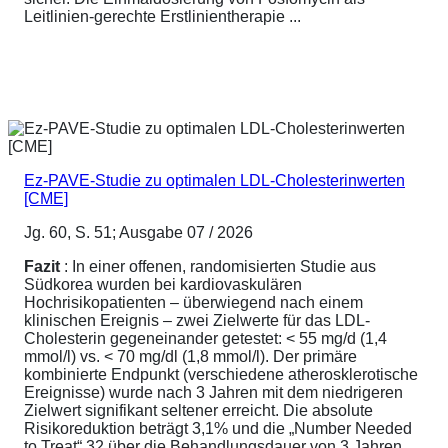
Leitlinien-gerechte Erstlinientherapie ...
Ez-PAVE-Studie zu optimalen LDL-Cholesterinwerten
[CME]
Jg. 60, S. 51; Ausgabe 07 / 2026
Fazit
: In einer offenen, randomisierten Studie aus
Südkorea wurden bei kardiovaskulären
Hochrisikopatienten – überwiegend nach einem
klinischen Ereignis – zwei Zielwerte für das LDL-
Cholesterin gegeneinander getestet: < 55 mg/d (1,4
mmol/l) vs. < 70 mg/dl (1,8 mmol/l). Der primäre
kombinierte Endpunkt (verschiedene atherosklerotische
Ereignisse) wurde nach 3 Jahren mit dem niedrigeren
Zielwert signifikant seltener erreicht. Die absolute
Risikoreduktion beträgt 3,1% und die „Number Needed
to Treat“ 32 über die Behandlungsdauer von 3 Jahren.