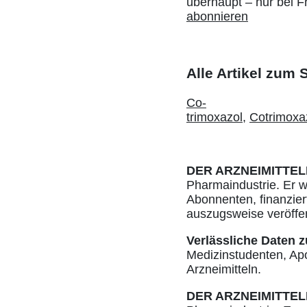
überhaupt – nur bei F
abonnieren
Alle Artikel zum
Co-
trimoxazol
,
Cotrimoxa
DER ARZNEIMITTEL
Pharmaindustrie. Er w
Abonnenten, finanziert
auszugsweise veröffe
Verlässliche Daten z
Medizinstudenten, Ap
Arzneimitteln.
DER ARZNEIMITTEL