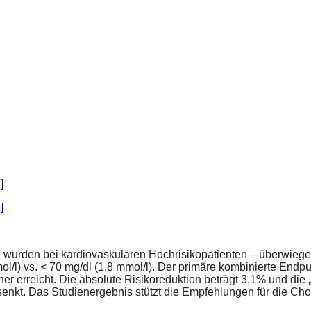
]
a wurden bei kardiovaskulären Hochrisikopatienten – überwiege
l/l) vs. < 70 mg/dl (1,8 mmol/l). Der primäre kombinierte Endp
tener erreicht. Die absolute Risikoreduktion beträgt 3,1% und 
senkt. Das Studienergebnis stützt die Empfehlungen für die Chol