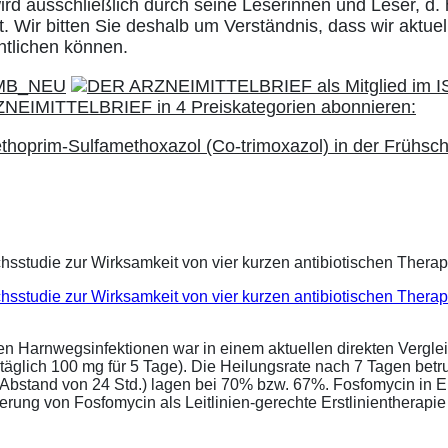
ird ausschließlich durch seine Leserinnen und Leser, d. 
. Wir bitten Sie deshalb um Verständnis, dass wir aktuell
ntlichen können.
thoprim-Sulfamethoxazol (Co-trimoxazol) in der Frühsc
eichsstudie zur Wirksamkeit von vier kurzen antibiotischen Ther
ren Harnwegsinfektionen war in einem aktuellen direkten Vergle
täglich 100 mg für 5 Tage). Die Heilungsrate nach 7 Tagen bet
im Abstand von 24 Std.) lagen bei 70% bzw. 67%. Fosfomycin in 
ung von Fosfomycin als Leitlinien-gerechte Erstlinientherapie .