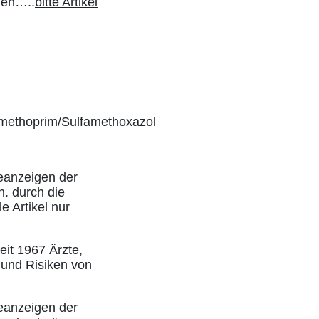
den…..
bitte Artikel
imethoprim/Sulfamethoxazol
eanzeigen der
h. durch die
e Artikel nur
eit 1967 Ärzte,
 und Risiken von
eanzeigen der