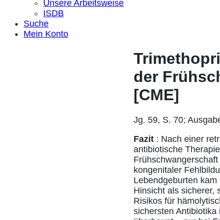
Unsere Arbeitsweise
ISDB
Suche
Mein Konto
Trimethopr
der Frühsc
[CME]
Jg. 59, S. 70; Ausgab
Fazit
: Nach einer ret
antibiotische Therapi
Frühschwangerschaft 
kongenitaler Fehlbild
Lebendgeburten kam ei
Hinsicht als sicherer
Risikos für hämolytis
sichersten Antibiotik