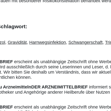
rauen mit besonderer Risikokonstellation behandelt wer
 Schlagwort:
zol
,
Gravidität
,
Harnwegsinfektion
,
Schwangerschaft
,
Tr
BRIEF
erscheint als unabhängige Zeitschrift ohne Werb
ird ausschließlich durch seine Leserinnen und Leser, d. 
. Wir bitten Sie deshalb um Verständnis, dass wir aktuell
ntlichen können.
u Arzneimitteln
DER ARZNEIMITTELBRIEF
informiert s
otheker und Angehörige anderer Heilberufe über Nutzen
BRIEF
erscheint als unabhängige Zeitschrift ohne Werb