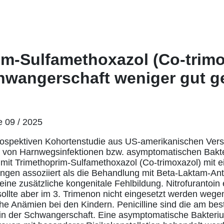
im-Sulfamethoxazol (Co-trimo
hwangerschaft weniger gut g
e 09 / 2025
rospektiven Kohortenstudie aus US-amerikanischen Vers
e von Harnwegsinfektionen bzw. asymptomatischen Bakter
mit Trimethoprim-Sulfamethoxazol (Co-trimoxazol) mit e
ungen assoziiert als die Behandlung mit Beta-Laktam-Anti
ne zusätzliche kongenitale Fehlbildung. Nitrofurantoin e
, sollte aber im 3. Trimenon nicht eingesetzt werden weg
che Anämien bei den Kindern. Penicilline sind die am bes
a in der Schwangerschaft. Eine asymptomatische Bakteriu