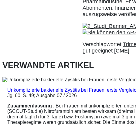
Pharmaindustrie. Er w
Abonnenten, finanziert
auszugsweise veröffe
Verschlagwortet
Trime
gut geeignet [CME]
VERWANDTE ARTIKEL
Unkomplizierte bakterielle Zystitis bei Frauen: erste Vergl
Jg. 60, S. 49; Ausgabe 07 / 2026
Zusammenfassung
: Bei Frauen mit unkomplizierten unte
(SCOUT-Studie) Nitrofurantoin am besten wirksam (dreimal 
dreimal täglich für 3 Tage) bzw. Fosfomycin (zweimal 3 g 
Therapieregime waren grundsätzlich sicher. Die Einmaldosier