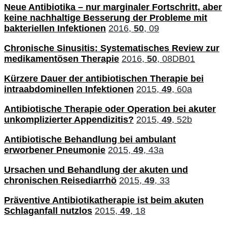
Neue Antibiotika – nur marginaler Fortschritt, aber
keine nachhaltige Besserung der Probleme mit
bakteriellen Infektionen
2016,
50
, 09
Chronische Sinusitis: Systematisches Review zur
medikamentösen Therapie
2016,
50
, 08DB01
Kürzere Dauer der antibiotischen Therapie bei
intraabdominellen Infektionen
2015,
49
, 60a
Antibiotische Therapie oder Operation bei akuter
unkomplizierter Appendizitis?
2015,
49
, 52b
Antibiotische Behandlung bei ambulant
erworbener Pneumonie
2015,
49
, 43a
Ursachen und Behandlung der akuten und
chronischen Reisediarrhö
2015,
49
, 33
Präventive Antibiotikatherapie ist beim akuten
Schlaganfall nutzlos
2015,
49
, 18