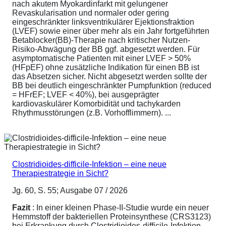
nach akutem Myokardinfarkt mit gelungener
Revaskularisation und normaler oder gering
eingeschränkter linksventrikulärer Ejektionsfraktion
(LVEF) sowie einer über mehr als ein Jahr fortgeführten
Betablocker(BB)-Therapie nach kritischer Nutzen-
Risiko-Abwägung der BB ggf. abgesetzt werden. Für
asymptomatische Patienten mit einer LVEF > 50%
(HFpEF) ohne zusätzliche Indikation für einen BB ist
das Absetzen sicher. Nicht abgesetzt werden sollte der
BB bei deutlich eingeschränkter Pumpfunktion (reduced
= HFrEF; LVEF < 40%), bei ausgeprägter
kardiovaskulärer Komorbidität und tachykarden
Rhythmusstörungen (z.B. Vorhofflimmern). ...
Clostridioides-difficile-Infektion – eine neue
Therapiestrategie in Sicht?
Jg. 60, S. 55; Ausgabe 07 / 2026
Fazit
: In einer kleinen Phase-II-Studie wurde ein neuer
Hemmstoff der bakteriellen Proteinsynthese (CRS3123)
bei Erkrankung durch Clostridioides-difficile-Infektion