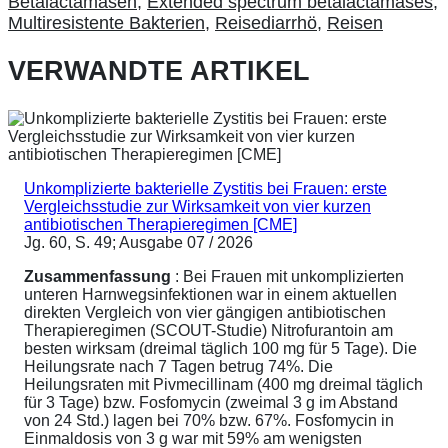
Betalactamasen
,
Extended spectrum betalactamases
,
Multiresistente Bakterien
,
Reisediarrhö
,
Reisen
VERWANDTE ARTIKEL
Unkomplizierte bakterielle Zystitis bei Frauen: erste
Vergleichsstudie zur Wirksamkeit von vier kurzen
antibiotischen Therapieregimen [CME]
Jg. 60, S. 49; Ausgabe 07 / 2026
Zusammenfassung
: Bei Frauen mit unkomplizierten
unteren Harnwegsinfektionen war in einem aktuellen
direkten Vergleich von vier gängigen antibiotischen
Therapieregimen (SCOUT-Studie) Nitrofurantoin am
besten wirksam (dreimal täglich 100 mg für 5 Tage). Die
Heilungsrate nach 7 Tagen betrug 74%. Die
Heilungsraten mit Pivmecillinam (400 mg dreimal täglich
für 3 Tage) bzw. Fosfomycin (zweimal 3 g im Abstand
von 24 Std.) lagen bei 70% bzw. 67%. Fosfomycin in
Einmaldosis von 3 g war mit 59% am wenigsten