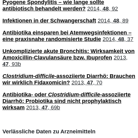
Pyogene Spondylitis – wie lange sollte
antibiotisch behandelt werden?
2014,
48
, 92
Infektionen in der Schwangerschaft
2014,
48
, 89
Antibiotika einsparen bei Atemwegsinfektionen –
eine praxisnahe randomisierte Studie
2014,
48
, 37
Unkomplizierte akute Bronchitis: Wirksamkeit von
Amoxicillin-Clavulansäure bzw. Ibuprofen
2013,
47
, 93b
Clostridium-difficile
-assoziierte Diarrhö: Brauchen
wir wirklich Fidaxomicin?
2013,
47
, 70
Antibiotika- oder
Clostridium-difficile
-assoziierte
Diarrhö: Probiotika sind nicht prophylaktisch
wirksam
2013,
47
, 69b
Verlässliche Daten zu Arzneimitteln