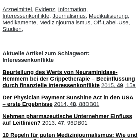
Arzneimittel,
Evidenz,
Information,
Interessenkonflikte,
Journalismus,
Medikalisierung,
Medikamente,
Medizinjournalismus,
Off-Label-Use,
Studien,
Aktuelle Artikel zum Schlagwort:
Interessenkonflikte
Beurteilung des Werts von Neuraminidase-
Hemmern bei der Grippetherapie – Beeinflussung
durch finanzielle Interessenkonflikte
2015,
49
, 15a
Der Physician Payment Sunshine Act in den USA
– erste Ergebnisse
2014,
48
, 88DB01
Nehmen pharmazeutische Unternehmer Einfluss
auf Leitlinien?
2013,
47
, 96DB01
10 Regeln für guten Medizinjournalismus: Wie und