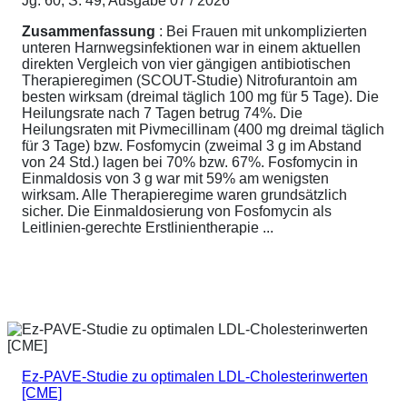
Jg. 60, S. 49; Ausgabe 07 / 2026
Zusammenfassung
: Bei Frauen mit unkomplizierten
unteren Harnwegsinfektionen war in einem aktuellen
direkten Vergleich von vier gängigen antibiotischen
Therapieregimen (SCOUT-Studie) Nitrofurantoin am
besten wirksam (dreimal täglich 100 mg für 5 Tage). Die
Heilungsrate nach 7 Tagen betrug 74%. Die
Heilungsraten mit Pivmecillinam (400 mg dreimal täglich
für 3 Tage) bzw. Fosfomycin (zweimal 3 g im Abstand
von 24 Std.) lagen bei 70% bzw. 67%. Fosfomycin in
Einmaldosis von 3 g war mit 59% am wenigsten
wirksam. Alle Therapieregime waren grundsätzlich
sicher. Die Einmaldosierung von Fosfomycin als
Leitlinien-gerechte Erstlinientherapie ...
Ez-PAVE-Studie zu optimalen LDL-Cholesterinwerten
[CME]