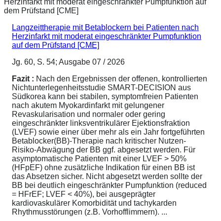
Langzeittherapie mit Betablockern bei Patienten nach
Herzinfarkt mit moderat eingeschränkter Pumpfunktion
auf dem Prüfstand [CME]
Jg. 60, S. 54; Ausgabe 07 / 2026
Fazit :
Nach den Ergebnissen der offenen, kontrollierten
Nichtunterlegenheitsstudie SMART-DECISION aus
Südkorea kann bei stabilen, symptomfreien Patienten
nach akutem Myokardinfarkt mit gelungener
Revaskularisation und normaler oder gering
eingeschränkter linksventrikulärer Ejektionsfraktion
(LVEF) sowie einer über mehr als ein Jahr fortgeführten
Betablocker(BB)-Therapie nach kritischer Nutzen-
Risiko-Abwägung der BB ggf. abgesetzt werden. Für
asymptomatische Patienten mit einer LVEF > 50%
(HFpEF) ohne zusätzliche Indikation für einen BB ist
das Absetzen sicher. Nicht abgesetzt werden sollte der
BB bei deutlich eingeschränkter Pumpfunktion (reduced
= HFrEF; LVEF < 40%), bei ausgeprägter
kardiovaskulärer Komorbidität und tachykarden
Rhythmusstörungen (z.B. Vorhofflimmern). ...