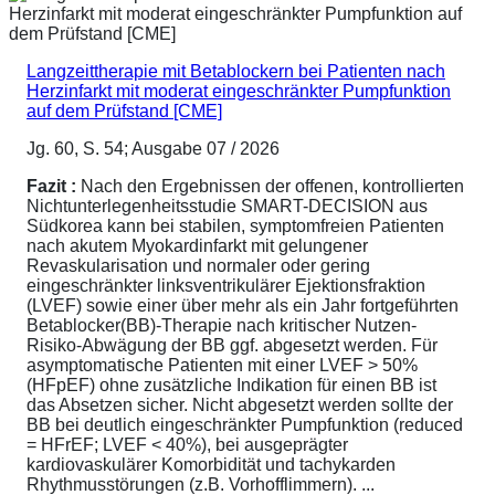
Langzeittherapie mit Betablockern bei Patienten nach
Herzinfarkt mit moderat eingeschränkter Pumpfunktion
auf dem Prüfstand [CME]
Jg. 60, S. 54; Ausgabe 07 / 2026
Fazit :
Nach den Ergebnissen der offenen, kontrollierten
Nichtunterlegenheitsstudie SMART-DECISION aus
Südkorea kann bei stabilen, symptomfreien Patienten
nach akutem Myokardinfarkt mit gelungener
Revaskularisation und normaler oder gering
eingeschränkter linksventrikulärer Ejektionsfraktion
(LVEF) sowie einer über mehr als ein Jahr fortgeführten
Betablocker(BB)-Therapie nach kritischer Nutzen-
Risiko-Abwägung der BB ggf. abgesetzt werden. Für
asymptomatische Patienten mit einer LVEF > 50%
(HFpEF) ohne zusätzliche Indikation für einen BB ist
das Absetzen sicher. Nicht abgesetzt werden sollte der
BB bei deutlich eingeschränkter Pumpfunktion (reduced
= HFrEF; LVEF < 40%), bei ausgeprägter
kardiovaskulärer Komorbidität und tachykarden
Rhythmusstörungen (z.B. Vorhofflimmern). ...