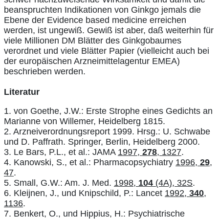
beanspruchten Indikationen von Ginkgo jemals die
Ebene der Evidence based medicine erreichen
werden, ist ungewiß. Gewiß ist aber, daß weiterhin für
viele Millionen DM Blätter des Ginkgobaumes
verordnet und viele Blätter Papier (vielleicht auch bei
der europäischen Arzneimittelagentur EMEA)
beschrieben werden.
Literatur
1. von Goethe, J.W.: Erste Strophe eines Gedichts an
Marianne von Willemer, Heidelberg 1815.
2. Arzneiverordnungsreport 1999. Hrsg.: U. Schwabe
und D. Paffrath. Springer, Berlin, Heidelberg 2000.
3. Le Bars, P.L., et al.: JAMA
1997,
278
, 1327
.
4. Kanowski, S., et al.: Pharmacopsychiatry
1996,
29
,
47
.
5. Small, G.W.: Am. J. Med.
1998,
104
(4A), 32S
.
6. Kleijnen, J., und Knipschild, P.: Lancet
1992,
340
,
1136
.
7. Benkert, O., und Hippius, H.: Psychiatrische