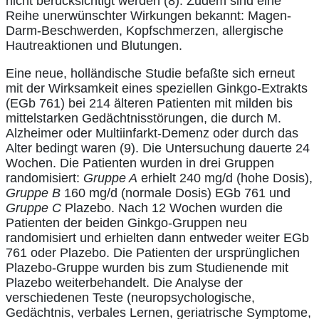
nicht berücksichtigt werden (8). Zudem sind eine
Reihe unerwünschter Wirkungen bekannt: Magen-
Darm-Beschwerden, Kopfschmerzen, allergische
Hautreaktionen und Blutungen.
Eine neue, holländische Studie befaßte sich erneut
mit der Wirksamkeit eines speziellen Ginkgo-Extrakts
(EGb 761) bei 214 älteren Patienten mit milden bis
mittelstarken Gedächtnisstörungen, die durch M.
Alzheimer oder Multiinfarkt-Demenz oder durch das
Alter bedingt waren (9). Die Untersuchung dauerte 24
Wochen. Die Patienten wurden in drei Gruppen
randomisiert:
Gruppe A
erhielt 240 mg/d (hohe Dosis),
Gruppe B
160 mg/d (normale Dosis) EGb 761 und
Gruppe C
Plazebo. Nach 12 Wochen wurden die
Patienten der beiden Ginkgo-Gruppen neu
randomisiert und erhielten dann entweder weiter EGb
761 oder Plazebo. Die Patienten der ursprünglichen
Plazebo-Gruppe wurden bis zum Studienende mit
Plazebo weiterbehandelt. Die Analyse der
verschiedenen Teste (neuropsychologische,
Gedächtnis, verbales Lernen, geriatrische Symptome,