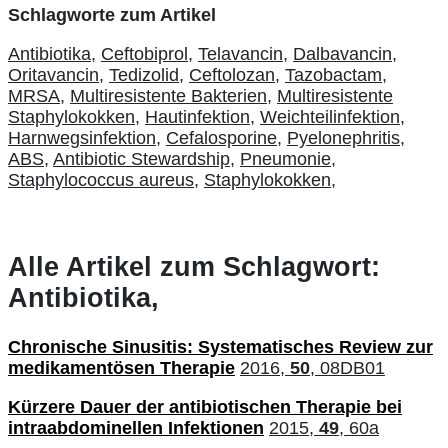
Schlagworte zum Artikel
Antibiotika,
Ceftobiprol,
Telavancin,
Dalbavancin,
Oritavancin,
Tedizolid,
Ceftolozan,
Tazobactam,
MRSA,
Multiresistente Bakterien,
Multiresistente
Staphylokokken,
Hautinfektion,
Weichteilinfektion,
Harnwegsinfektion,
Cefalosporine,
Pyelonephritis,
ABS,
Antibiotic Stewardship,
Pneumonie,
Staphylococcus aureus,
Staphylokokken,
Alle Artikel zum Schlagwort:
Antibiotika,
Chronische Sinusitis: Systematisches Review zur
medikamentösen Therapie
2016,
50
, 08DB01
Kürzere Dauer der antibiotischen Therapie bei
intraabdominellen Infektionen
2015,
49
, 60a