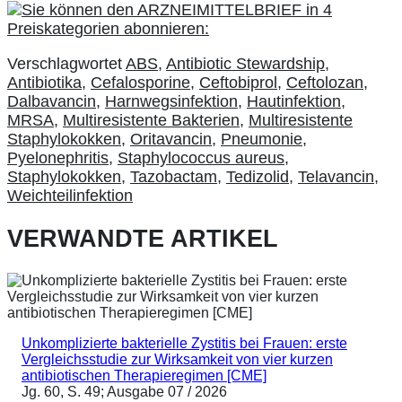
Verschlagwortet
ABS
,
Antibiotic Stewardship
,
Antibiotika
,
Cefalosporine
,
Ceftobiprol
,
Ceftolozan
,
Dalbavancin
,
Harnwegsinfektion
,
Hautinfektion
,
MRSA
,
Multiresistente Bakterien
,
Multiresistente
Staphylokokken
,
Oritavancin
,
Pneumonie
,
Pyelonephritis
,
Staphylococcus aureus
,
Staphylokokken
,
Tazobactam
,
Tedizolid
,
Telavancin
,
Weichteilinfektion
VERWANDTE ARTIKEL
Unkomplizierte bakterielle Zystitis bei Frauen: erste
Vergleichsstudie zur Wirksamkeit von vier kurzen
antibiotischen Therapieregimen [CME]
Jg. 60, S. 49; Ausgabe 07 / 2026