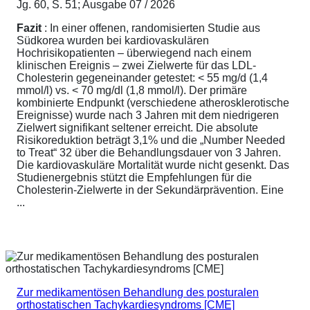
Jg. 60, S. 51; Ausgabe 07 / 2026
Fazit
: In einer offenen, randomisierten Studie aus
Südkorea wurden bei kardiovaskulären
Hochrisikopatienten – überwiegend nach einem
klinischen Ereignis – zwei Zielwerte für das LDL-
Cholesterin gegeneinander getestet: < 55 mg/d (1,4
mmol/l) vs. < 70 mg/dl (1,8 mmol/l). Der primäre
kombinierte Endpunkt (verschiedene atherosklerotische
Ereignisse) wurde nach 3 Jahren mit dem niedrigeren
Zielwert signifikant seltener erreicht. Die absolute
Risikoreduktion beträgt 3,1% und die „Number Needed
to Treat“ 32 über die Behandlungsdauer von 3 Jahren.
Die kardiovaskuläre Mortalität wurde nicht gesenkt. Das
Studienergebnis stützt die Empfehlungen für die
Cholesterin-Zielwerte in der Sekundärprävention. Eine
...
Zur medikamentösen Behandlung des posturalen
orthostatischen Tachykardiesyndroms [CME]