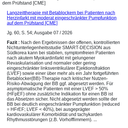
Langzeittherapie mit Betablockern bei Patienten nach
Herzinfarkt mit moderat eingeschränkter Pumpfunktion
auf dem Prüfstand [CME]
Jg. 60, S. 54; Ausgabe 07 / 2026
Fazit :
Nach den Ergebnissen der offenen, kontrollierten
Nichtunterlegenheitsstudie SMART-DECISION aus
Südkorea kann bei stabilen, symptomfreien Patienten
nach akutem Myokardinfarkt mit gelungener
Revaskularisation und normaler oder gering
eingeschränkter linksventrikulärer Ejektionsfraktion
(LVEF) sowie einer über mehr als ein Jahr fortgeführten
Betablocker(BB)-Therapie nach kritischer Nutzen-
Risiko-Abwägung der BB ggf. abgesetzt werden. Für
asymptomatische Patienten mit einer LVEF > 50%
(HFpEF) ohne zusätzliche Indikation für einen BB ist
das Absetzen sicher. Nicht abgesetzt werden sollte der
BB bei deutlich eingeschränkter Pumpfunktion (reduced
= HFrEF; LVEF < 40%), bei ausgeprägter
kardiovaskulärer Komorbidität und tachykarden
Rhythmusstörungen (z.B. Vorhofflimmern). ...