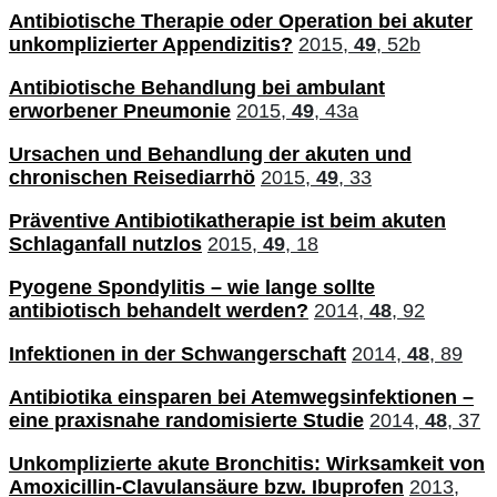
Antibiotische Therapie oder Operation bei akuter
unkomplizierter Appendizitis?
2015,
49
, 52b
Antibiotische Behandlung bei ambulant
erworbener Pneumonie
2015,
49
, 43a
Ursachen und Behandlung der akuten und
chronischen Reisediarrhö
2015,
49
, 33
Präventive Antibiotikatherapie ist beim akuten
Schlaganfall nutzlos
2015,
49
, 18
Pyogene Spondylitis – wie lange sollte
antibiotisch behandelt werden?
2014,
48
, 92
Infektionen in der Schwangerschaft
2014,
48
, 89
Antibiotika einsparen bei Atemwegsinfektionen –
eine praxisnahe randomisierte Studie
2014,
48
, 37
Unkomplizierte akute Bronchitis: Wirksamkeit von
Amoxicillin-Clavulansäure bzw. Ibuprofen
2013,