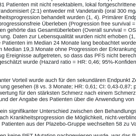
 331 Patienten mit nicht resektablem, lokal fortgeschritte
ndomisiert (2:1) entweder mit Vandetanib (oral 300 mg/
heitsprogression behandelt wurden (1, 4). Primärer Endp
rogressionsfreie Überleben (Progression free survival 
 gehörte das Gesamtüberleben (Overall survival = OS) 
ng. Daten zur Lebensqualität wurden nicht erhoben (1, 
 Patienten im Median 24 Monate lang beobachtet worde
 im Median 19,3 Monate ohne Progression der Erkrankun
ug Ereignisse aufgetreten, so dass das PFS nicht berec
eschätzt wurde (Hazard ratio = HR: 0,46; 95%-Konfidenzi
ikanter Vorteil wurde auch für den sekundären Endpunkt Ze
g gesehen (8 vs. 3 Monate; HR: 0,61; CI: 0,43-0,87; p
ewertung für den stärksten Schmerz nach einem Schmerz
) und der Angabe des Patienten über die Anwendung von
ein signifikanter Unterschied zwischen den Behandlungs
nach Krankheitsprogression die Möglichkeit, nicht-verbli
 Patienten aus der Plazebo-Gruppe wechselten 58 zu Va
enen keine RET-Mutation nachgewiesen wurde, war das 