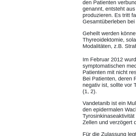
den Patienten verbun
genannt, entsteht aus 
produzieren. Es tritt 
Gesamtüberleben bei P
Geheilt werden könne
Thyreoidektomie, sola
Modalitäten, z.B. Stra
Im Februar 2012 wurd
symptomatischen medu
Patienten mit nicht re
Bei Patienten, deren 
negativ ist, sollte v
(1, 2).
Vandetanib ist ein Mu
den epidermalen Wac
Tyrosinkinaseaktivitä
Zellen und verzögert
Für die Zulassung legt