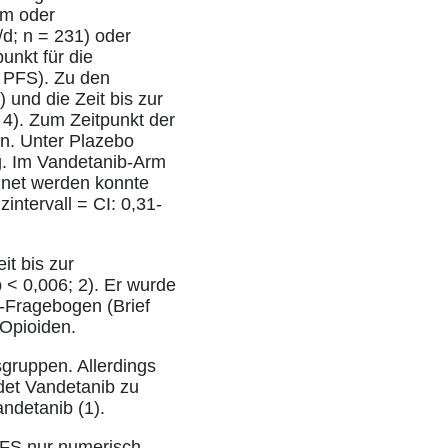
nem oder
d; n = 231) oder
unkt für die
= PFS). Zu den
und die Zeit bis zur
4). Zum Zeitpunkt der
n. Unter Plazebo
g. Im Vandetanib-Arm
hnet werden konnte
ntervall = CI: 0,31-
it bis zur
 < 0,006; 2). Er wurde
-Fragebogen (Brief
 Opioiden.
gruppen. Allerdings
ndet Vandetanib zu
ndetanib (1).
PFS nur numerisch