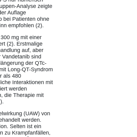
gruppen-Analyse zeigte
der Auflage
b bei Patienten ohne
inn empfohlen (2).
 300 mg mit einer
t (2). Erstmalige
handlung auf, aber
r Vandetanib sind
rlängerung der QTc-
n mit Long-QT-Syndrom
r als 480
iche Interaktionen mit
iert werden
, die Therapie mit
).
telwirkung (UAW) von
behandelt werden.
n. Selten ist ein
en zu Krampfanfällen,