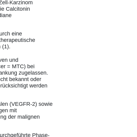
Zell-Karzinom
ie Calcitonin
diane
urch eine
 therapeutische
 (1).
iven und
cer = MTC) bei
krankung zugelassen.
icht bekannt oder
erücksichtigt werden
ialen (VEGFR-2) sowie
gen mit
gung der malignen
 durchgeführte Phase-