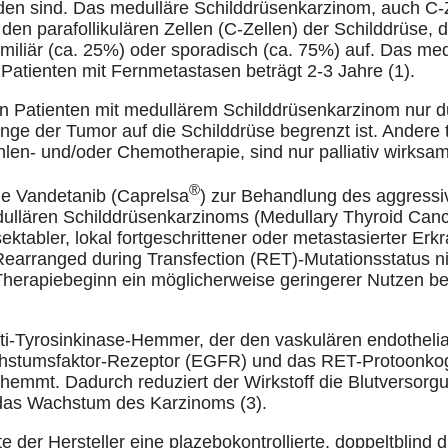
den sind. Das medulläre Schilddrüsenkarzinom, auch C-
den parafollikulären Zellen (C-Zellen) der Schilddrüse, d
familiär (ca. 25%) oder sporadisch (ca. 75%) auf. Das me
atienten mit Fernmetastasen beträgt 2-3 Jahre (1).
n Patienten mit medullärem Schilddrüsenkarzinom nur d
nge der Tumor auf die Schilddrüse begrenzt ist. Andere
hlen- und/oder Chemotherapie, sind nur palliativ wirksam
®
e Vandetanib (Caprelsa
) zur Behandlung des aggress
llären Schilddrüsenkarzinoms (Medullary Thyroid Can
sektabler, lokal fortgeschrittener oder metastasierter Er
Rearranged during Transfection (RET)-Mutationsstatus n
or Therapiebeginn ein möglicherweise geringerer Nutzen b
lti-Tyrosinkinase-Hemmer, der den vaskulären endothel
hstumsfaktor-Rezeptor (EGFR) und das RET-Protoonko
t hemmt. Dadurch reduziert der Wirkstoff die Blutversor
 das Wachstum des Karzinoms (3).
e der Hersteller eine plazebokontrollierte, doppeltblind