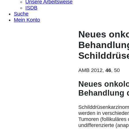
Unsere Arbeitsweise
ISDB
Suche
Mein Konto
Neues onko
Behandlung
Schilddrüs
AMB 2012,
46
, 50
Neues onkolo
Behandlung d
Schilddrüsenkarzinom
werden in verschieden
Tumoren (follikuläres
undifferenzierte (ana