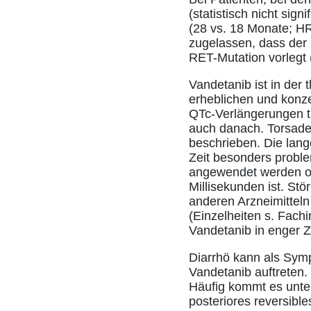
(statistisch nicht sig
(28 vs. 18 Monate; HR
zugelassen, dass der 
RET-Mutation vorlegt 
Vandetanib ist in der
erheblichen und konze
QTc-Verlängerungen tr
auch danach. Torsade-
beschrieben. Die lang
Zeit besonders probl
angewendet werden ode
Millisekunden ist. St
anderen Arzneimitteln
(Einzelheiten s. Fach
Vandetanib in enger 
Diarrhö kann als Sym
Vandetanib auftreten.
Häufig kommt es unter
posteriores reversibl