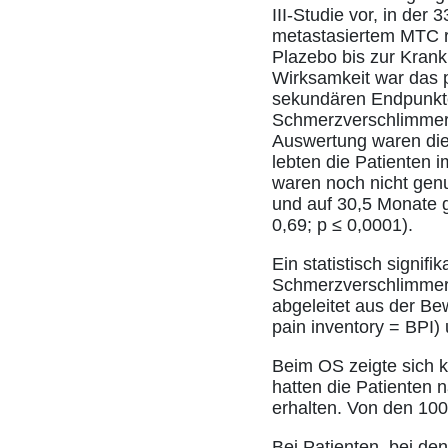
III-Studie vor, in der
metastasiertem MTC ra
Plazebo bis zur Krank
Wirksamkeit war das p
sekundären Endpunkten
Schmerzverschlimmeru
Auswertung waren die
lebten die Patienten
waren noch nicht gen
und auf 30,5 Monate g
0,69; p ≤ 0,0001).
Ein statistisch signif
Schmerzverschlimmerun
abgeleitet aus der B
pain inventory = BPI
Beim OS zeigte sich k
hatten die Patienten 
erhalten. Von den 100
Bei Patienten, bei d