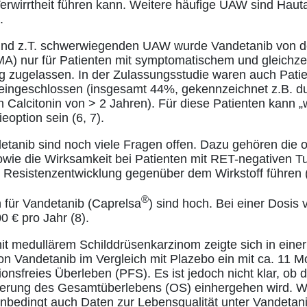
rwirrtheit führen kann. Weitere häufige UAW sind Hauta
.
und z.T. schwerwiegenden UAW wurde Vandetanib von d
A) nur für Patienten mit symptomatischem und gleichze
ng zugelassen. In der Zulassungsstudie waren auch Pat
 eingeschlossen (insgesamt 44%, gekennzeichnet z.B. d
 Calcitonin von > 2 Jahren). Für diese Patienten kann „w
option sein (6, 7).
etanib sind noch viele Fragen offen. Dazu gehören die 
owie die Wirksamkeit bei Patienten mit RET-negativen T
 Resistenzentwicklung gegenüber dem Wirkstoff führen (
®
n für Vandetanib (Caprelsa
) sind hoch. Bei einer Dosis
0 € pro Jahr (8).
it medullärem Schilddrüsenkarzinom zeigte sich in einer
n Vandetanib im Vergleich mit Plazebo ein mit ca. 11 M
onsfreies Überleben (PFS). Es ist jedoch nicht klar, ob 
gerung des Gesamtüberlebens (OS) einhergehen wird. We
unbedingt auch Daten zur Lebensqualität unter Vandeta