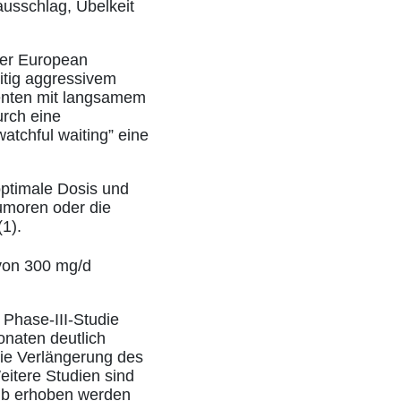
usschlag, Übelkeit
er European
itig aggressivem
ienten mit langsamem
urch eine
atchful waiting” eine
optimale Dosis und
umoren oder die
1).
 von 300 mg/d
 Phase-III-Studie
onaten deutlich
die Verlängerung des
itere Studien sind
nib erhoben werden