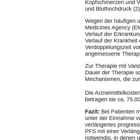
Kopfschmerzen und Ve
und Bluthochdruck (2)
Wegen der häufigen 
Medicines Agency (EM
Verlauf der Erkranku
Verlauf der Krankheit
Verdoppelungszeit von
angemessene Therapie
Zur Therapie mit Vand
Dauer der Therapie s
Mechanismen, die zur
Die Arzneimittelkoste
betragen sie ca. 75.00
Fazit:
Bei Patienten m
unter der Einnahme vo
verlängertes progressi
PFS mit einer Verlän
notwendig, in denen 