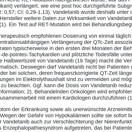
nifikant) verlängert, wie eine post hoc durchgeführte Sub
: 0,57; CI: 0,29-1,13). Vandetanib wurde deshalb unter 
Hersteller weitere Daten zur Wirksamkeit von Vandetani
(1). Ein Test auf RET-Mutation wird bei Behandlungsbeg
 therapeutisch empfohlenen Dosierung von einmal täglich
ntrationsabhängigen Verlängerung der QTc-Zeit assoziier
aten typischerweise in den ersten drei Monaten der Be
de-pointes-Tachykardien und plötzliche Todesfälle unte
e Halbwertszeit von Vandetanib (19 Tage) macht die Ve
ematisch. Deswegen darf Vandetanib nicht bei Patiente
r bei solchen, deren frequenzkorrigierte QT-Zeit länge
örungen im Elektrolythaushalt sind zu vermeiden und mögl
 zu beachten. Ggf. kann die Dosis von Vandetanib reduz
information; 2). Behandelnden Onkologen wird empfohlen
Zusammenarbeit mit einem Kardiologen durchzuführen (1
ptom der Erkrankung sowie als unerwünschte Arzneimit
 Wegen der Gefahr von Hypokaliämien sollte sie sofort 
 Vandetanib auch zur Verschlechterung der Nierenfunktio
es Enzephalopathiesyndrom aufgetreten, das bei Patient