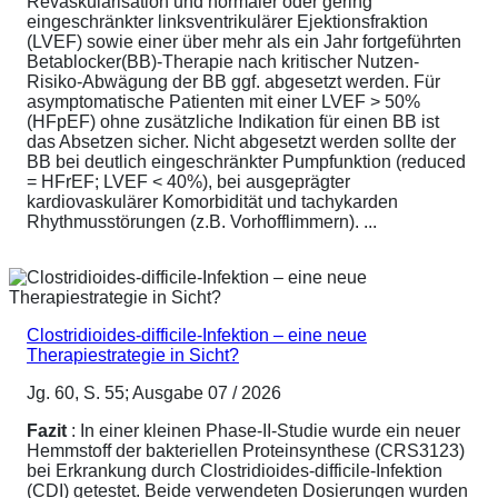
Revaskularisation und normaler oder gering
eingeschränkter linksventrikulärer Ejektionsfraktion
(LVEF) sowie einer über mehr als ein Jahr fortgeführten
Betablocker(BB)-Therapie nach kritischer Nutzen-
Risiko-Abwägung der BB ggf. abgesetzt werden. Für
asymptomatische Patienten mit einer LVEF > 50%
(HFpEF) ohne zusätzliche Indikation für einen BB ist
das Absetzen sicher. Nicht abgesetzt werden sollte der
BB bei deutlich eingeschränkter Pumpfunktion (reduced
= HFrEF; LVEF < 40%), bei ausgeprägter
kardiovaskulärer Komorbidität und tachykarden
Rhythmusstörungen (z.B. Vorhofflimmern). ...
Clostridioides-difficile-Infektion – eine neue
Therapiestrategie in Sicht?
Jg. 60, S. 55; Ausgabe 07 / 2026
Fazit
: In einer kleinen Phase-II-Studie wurde ein neuer
Hemmstoff der bakteriellen Proteinsynthese (CRS3123)
bei Erkrankung durch Clostridioides-difficile-Infektion
(CDI) getestet. Beide verwendeten Dosierungen wurden