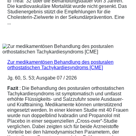
to Treat“ 32 über die Behandlungsdauer von 3 Jahren.
Die kardiovaskuläre Mortalität wurde nicht gesenkt. Das
Studienergebnis stützt die Empfehlungen für die
Cholesterin-Zielwerte in der Sekundärprävention. Eine
...
Zur medikamentösen Behandlung des posturalen
orthostatischen Tachykardiesyndroms [CME]
Jg. 60, S. 53; Ausgabe 07 / 2026
Fazit
: Die Behandlung des posturalen orthostatischen
Tachykardiesyndroms ist symptomatisch und umfasst
erhöhte Flüssigkeits- und Salzzufuhr sowie Ausdauer-
und Krafttraining. Medikamente können unterstützend
eingesetzt werden. In einer kleinen Studie mit 40 Frauen
wurde nun doppelblind Ivabradin und Propanolol mit
Placebo in einer sequenziellen „Cross-over“-Studie
verglichen. Dabei zeigten sich für beide Arzneistoffe
Vorteile bei den hämodynamischen Parametern, der