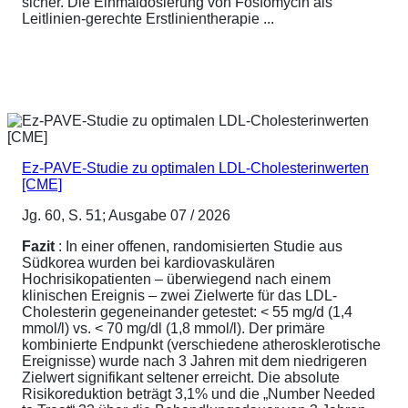
sicher. Die Einmaldosierung von Fosfomycin als
Leitlinien-gerechte Erstlinientherapie ...
Ez-PAVE-Studie zu optimalen LDL-Cholesterinwerten
[CME]
Jg. 60, S. 51; Ausgabe 07 / 2026
Fazit
: In einer offenen, randomisierten Studie aus
Südkorea wurden bei kardiovaskulären
Hochrisikopatienten – überwiegend nach einem
klinischen Ereignis – zwei Zielwerte für das LDL-
Cholesterin gegeneinander getestet: < 55 mg/d (1,4
mmol/l) vs. < 70 mg/dl (1,8 mmol/l). Der primäre
kombinierte Endpunkt (verschiedene atherosklerotische
Ereignisse) wurde nach 3 Jahren mit dem niedrigeren
Zielwert signifikant seltener erreicht. Die absolute
Risikoreduktion beträgt 3,1% und die „Number Needed