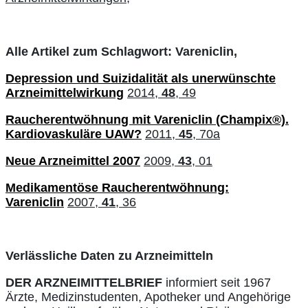
Alle Artikel zum Schlagwort: Vareniclin,
Depression und Suizidalität als unerwünschte
Arzneimittelwirkung
2014,
48
, 49
Raucherentwöhnung mit Vareniclin (Champix®).
Kardiovaskuläre UAW?
2011,
45
, 70a
Neue Arzneimittel 2007
2009,
43
, 01
Medikamentöse Raucherentwöhnung:
Vareniclin
2007,
41
, 36
Verlässliche Daten zu Arzneimitteln
DER ARZNEIMITTELBRIEF
informiert seit 1967
Ärzte, Medizinstudenten, Apotheker und Angehörige