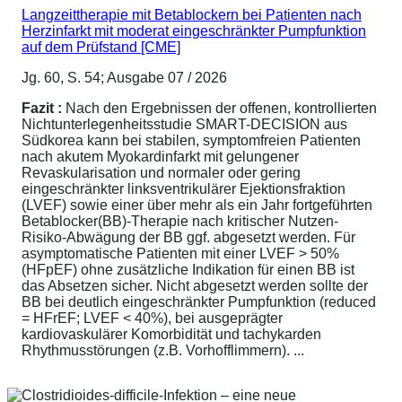
Langzeittherapie mit Betablockern bei Patienten nach
Herzinfarkt mit moderat eingeschränkter Pumpfunktion
auf dem Prüfstand [CME]
Jg. 60, S. 54; Ausgabe 07 / 2026
Fazit :
Nach den Ergebnissen der offenen, kontrollierten
Nichtunterlegenheitsstudie SMART-DECISION aus
Südkorea kann bei stabilen, symptomfreien Patienten
nach akutem Myokardinfarkt mit gelungener
Revaskularisation und normaler oder gering
eingeschränkter linksventrikulärer Ejektionsfraktion
(LVEF) sowie einer über mehr als ein Jahr fortgeführten
Betablocker(BB)-Therapie nach kritischer Nutzen-
Risiko-Abwägung der BB ggf. abgesetzt werden. Für
asymptomatische Patienten mit einer LVEF > 50%
(HFpEF) ohne zusätzliche Indikation für einen BB ist
das Absetzen sicher. Nicht abgesetzt werden sollte der
BB bei deutlich eingeschränkter Pumpfunktion (reduced
= HFrEF; LVEF < 40%), bei ausgeprägter
kardiovaskulärer Komorbidität und tachykarden
Rhythmusstörungen (z.B. Vorhofflimmern). ...