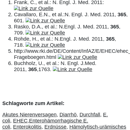
Frank, C., et al.: N. Engl. J. Med. 2011:
Cavallaro, E.N., et al.:N. Engl. J. Med. 2011,
365
,
601.
Rasko, D.A., et al.: N.Engl. J. Med. 2011,
365
,
709.
Rohde, H., et al.: N.Engl. J. Med. 2011,
365
,
718.
http://www.rki.de/DE/Content/InfAZ/E/EHEC/ehec
Frageboegen.html
Buchholz, U., et al.: N. Engl. J.Med.
2011,
365
,1763.
Schlagworte zum Artikel:
Akutes Nierenversagen,
Diarrhö,
Durchfall,
E.
coli,
EHEC,
Enterohämorrhagische E.
coli,
Enterokolitis,
Erdnüsse,
Hämolytisch-urämisches