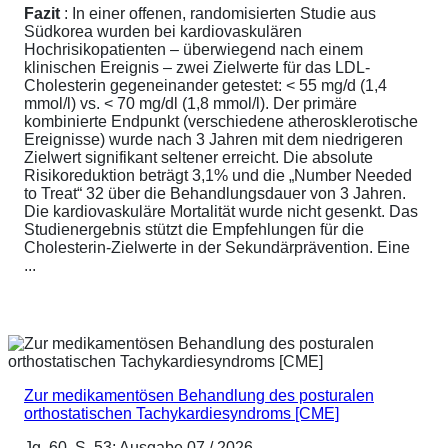
Fazit
: In einer offenen, randomisierten Studie aus
Südkorea wurden bei kardiovaskulären
Hochrisikopatienten – überwiegend nach einem
klinischen Ereignis – zwei Zielwerte für das LDL-
Cholesterin gegeneinander getestet: < 55 mg/d (1,4
mmol/l) vs. < 70 mg/dl (1,8 mmol/l). Der primäre
kombinierte Endpunkt (verschiedene atherosklerotische
Ereignisse) wurde nach 3 Jahren mit dem niedrigeren
Zielwert signifikant seltener erreicht. Die absolute
Risikoreduktion beträgt 3,1% und die „Number Needed
to Treat“ 32 über die Behandlungsdauer von 3 Jahren.
Die kardiovaskuläre Mortalität wurde nicht gesenkt. Das
Studienergebnis stützt die Empfehlungen für die
Cholesterin-Zielwerte in der Sekundärprävention. Eine
...
Zur medikamentösen Behandlung des posturalen
orthostatischen Tachykardiesyndroms [CME]
Jg. 60, S. 53; Ausgabe 07 / 2026