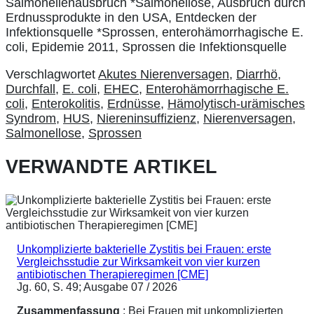
Salmonellenausbruch *Salmonellose, Ausbruch durch
Erdnussprodukte in den USA, Entdecken der
Infektionsquelle *Sprossen, enterohämorrhagische E.
coli, Epidemie 2011, Sprossen die Infektionsquelle
Verschlagwortet
Akutes Nierenversagen
,
Diarrhö
,
Durchfall
,
E. coli
,
EHEC
,
Enterohämorrhagische E.
coli
,
Enterokolitis
,
Erdnüsse
,
Hämolytisch-urämisches
Syndrom
,
HUS
,
Niereninsuffizienz
,
Nierenversagen
,
Salmonellose
,
Sprossen
VERWANDTE ARTIKEL
Unkomplizierte bakterielle Zystitis bei Frauen: erste
Vergleichsstudie zur Wirksamkeit von vier kurzen
antibiotischen Therapieregimen [CME]
Jg. 60, S. 49; Ausgabe 07 / 2026
Zusammenfassung
: Bei Frauen mit unkomplizierten