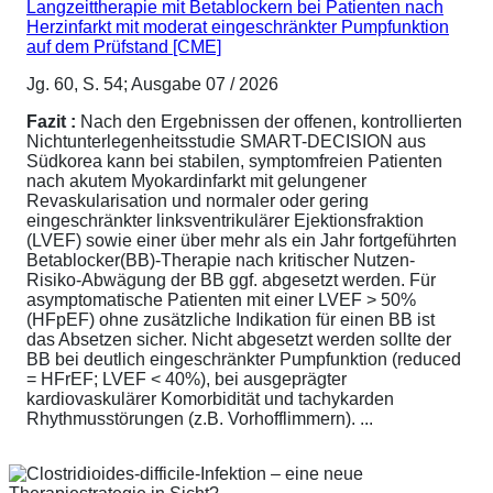
Langzeittherapie mit Betablockern bei Patienten nach
Herzinfarkt mit moderat eingeschränkter Pumpfunktion
auf dem Prüfstand [CME]
Jg. 60, S. 54; Ausgabe 07 / 2026
Fazit :
Nach den Ergebnissen der offenen, kontrollierten
Nichtunterlegenheitsstudie SMART-DECISION aus
Südkorea kann bei stabilen, symptomfreien Patienten
nach akutem Myokardinfarkt mit gelungener
Revaskularisation und normaler oder gering
eingeschränkter linksventrikulärer Ejektionsfraktion
(LVEF) sowie einer über mehr als ein Jahr fortgeführten
Betablocker(BB)-Therapie nach kritischer Nutzen-
Risiko-Abwägung der BB ggf. abgesetzt werden. Für
asymptomatische Patienten mit einer LVEF > 50%
(HFpEF) ohne zusätzliche Indikation für einen BB ist
das Absetzen sicher. Nicht abgesetzt werden sollte der
BB bei deutlich eingeschränkter Pumpfunktion (reduced
= HFrEF; LVEF < 40%), bei ausgeprägter
kardiovaskulärer Komorbidität und tachykarden
Rhythmusstörungen (z.B. Vorhofflimmern). ...