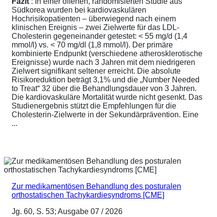
Fazit
: In einer offenen, randomisierten Studie aus
Südkorea wurden bei kardiovaskulären
Hochrisikopatienten – überwiegend nach einem
klinischen Ereignis – zwei Zielwerte für das LDL-
Cholesterin gegeneinander getestet: < 55 mg/d (1,4
mmol/l) vs. < 70 mg/dl (1,8 mmol/l). Der primäre
kombinierte Endpunkt (verschiedene atherosklerotische
Ereignisse) wurde nach 3 Jahren mit dem niedrigeren
Zielwert signifikant seltener erreicht. Die absolute
Risikoreduktion beträgt 3,1% und die „Number Needed
to Treat“ 32 über die Behandlungsdauer von 3 Jahren.
Die kardiovaskuläre Mortalität wurde nicht gesenkt. Das
Studienergebnis stützt die Empfehlungen für die
Cholesterin-Zielwerte in der Sekundärprävention. Eine
...
Zur medikamentösen Behandlung des posturalen
orthostatischen Tachykardiesyndroms [CME]
Jg. 60, S. 53; Ausgabe 07 / 2026