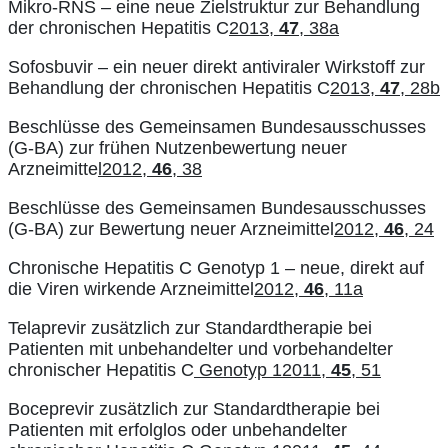
Mikro-RNS – eine neue Zielstruktur zur Behandlung
der chronischen Hepatitis C
2013,
47
, 38a
Sofosbuvir – ein neuer direkt antiviraler Wirkstoff zur
Behandlung der chronischen Hepatitis C
2013,
47
, 28b
Beschlüsse des Gemeinsamen Bundesausschusses
(G-BA) zur frühen Nutzenbewertung neuer
Arzneimitte
l2012,
46
, 38
Beschlüsse des Gemeinsamen Bundesausschusses
(G-BA) zur Bewertung neuer Arzneimittel
2012,
46
, 24
Chronische Hepatitis C Genotyp 1 – neue, direkt auf
die Viren wirkende Arzneimittel
2012,
46
, 11a
Telaprevir zusätzlich zur Standardtherapie bei
Patienten mit unbehandelter und vorbehandelter
chronischer Hepatitis C
Genotyp 12011,
45
, 51
Boceprevir zusätzlich zur Standardtherapie bei
Patienten mit erfolglos oder unbehandelter