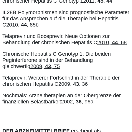
chronischer Hepatitis C
Genotyp 12011,
45
, 44
IL28B-Polymorphismen sind prognostische Parameter
für das Ansprechen auf die Therapie bei Hepatitis
C
2010,
44
, 85b
Telaprevir und Boceprevir. Neue Optionen zur
Behandlung der chronischen Hepatitis C
2010,
44
, 68
Chronische Hepatitis C Genotyp 1: Die beiden
Peginterferone sind in der Behandlung
gleichwertig
2009,
43
, 75
Telaprevir: Weiterer Fortschritt in der Therapie der
chronischen Hepatitis C
2009,
43
, 36
Nochmals: Arzneitherapien an der Obergrenze der
finanziellen Belastbarkeit
2002,
36
, 96a
DER ARZNEIMITTELBRIEF
erscheint als