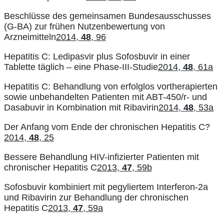
Beschlüsse des gemeinsamen Bundesausschusses
(G-BA) zur frühen Nutzenbewertung von
Arzneimitteln
2014,
48
, 96
Hepatitis C: Ledipasvir plus Sofosbuvir in einer
Tablette täglich – eine Phase-III-Studie
2014,
48
, 61a
Hepatitis C: Behandlung von erfolglos vortherapierten
sowie unbehandelten Patienten mit ABT-450/r- und
Dasabuvir in Kombination mit Ribavirin
2014,
48
, 53a
Der Anfang vom Ende der chronischen Hepatitis C?
2014,
48
, 25
Bessere Behandlung HIV-infizierter Patienten mit
chronischer Hepatitis C
2013,
47
, 59b
Sofosbuvir kombiniert mit pegyliertem Interferon-2a
und Ribavirin zur Behandlung der chronischen
Hepatitis C
2013,
47
, 59a