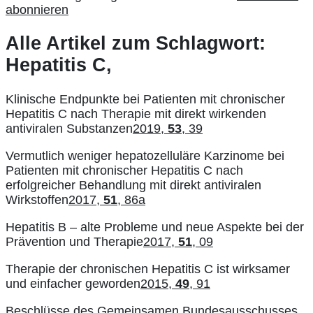
abonnieren
Alle Artikel zum Schlagwort:
Hepatitis C,
Klinische Endpunkte bei Patienten mit chronischer
Hepatitis C nach Therapie mit direkt wirkenden
antiviralen Substanzen
2019,
53
, 39
Vermutlich weniger hepatozelluläre Karzinome bei
Patienten mit chronischer Hepatitis C nach
erfolgreicher Behandlung mit direkt antiviralen
Wirkstoffen
2017,
51
, 86a
Hepatitis B – alte Probleme und neue Aspekte bei der
Prävention und Therapie
2017,
51
, 09
Therapie der chronischen Hepatitis C ist wirksamer
und einfacher geworden
2015,
49
, 91
Beschlüsse des Gemeinsamen Bundesausschusses