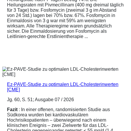
Heilungsraten mit Pivmecillinam (400 mg dreimal täglich
für 3 Tage) bzw. Fosfomycin (zweimal 3 g im Abstand
von 24 Std.) lagen bei 70% bzw. 67%. Fosfomycin in
Einmaldosis von 3 g war mit 59% am wenigsten
wirksam. Alle Therapieregime waren grundsätzlich
sicher. Die Einmaldosierung von Fosfomycin als
Leitlinien-gerechte Erstlinientherapie ...
Ez-PAVE-Studie zu optimalen LDL-Cholesterinwerten
[CME]
Jg. 60, S. 51; Ausgabe 07 / 2026
Fazit
: In einer offenen, randomisierten Studie aus
Südkorea wurden bei kardiovaskulären
Hochrisikopatienten – überwiegend nach einem
klinischen Ereignis – zwei Zielwerte für das LDL-
Cholesterin gegeneinander getestet: < 55 mg/d (1,4