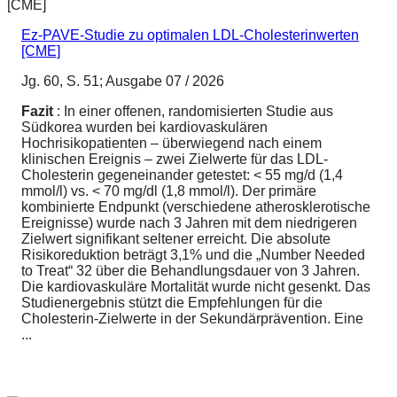
Ez-PAVE-Studie zu optimalen LDL-Cholesterinwerten
[CME]
Jg. 60, S. 51; Ausgabe 07 / 2026
Fazit
: In einer offenen, randomisierten Studie aus
Südkorea wurden bei kardiovaskulären
Hochrisikopatienten – überwiegend nach einem
klinischen Ereignis – zwei Zielwerte für das LDL-
Cholesterin gegeneinander getestet: < 55 mg/d (1,4
mmol/l) vs. < 70 mg/dl (1,8 mmol/l). Der primäre
kombinierte Endpunkt (verschiedene atherosklerotische
Ereignisse) wurde nach 3 Jahren mit dem niedrigeren
Zielwert signifikant seltener erreicht. Die absolute
Risikoreduktion beträgt 3,1% und die „Number Needed
to Treat“ 32 über die Behandlungsdauer von 3 Jahren.
Die kardiovaskuläre Mortalität wurde nicht gesenkt. Das
Studienergebnis stützt die Empfehlungen für die
Cholesterin-Zielwerte in der Sekundärprävention. Eine
...