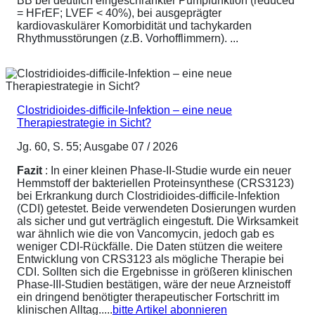
BB bei deutlich eingeschränkter Pumpfunktion (reduced
= HFrEF; LVEF < 40%), bei ausgeprägter
kardiovaskulärer Komorbidität und tachykarden
Rhythmusstörungen (z.B. Vorhofflimmern). ...
Clostridioides-difficile-Infektion – eine neue
Therapiestrategie in Sicht?
Jg. 60, S. 55; Ausgabe 07 / 2026
Fazit
: In einer kleinen Phase-II-Studie wurde ein neuer
Hemmstoff der bakteriellen Proteinsynthese (CRS3123)
bei Erkrankung durch Clostridioides-difficile-Infektion
(CDI) getestet. Beide verwendeten Dosierungen wurden
als sicher und gut verträglich eingestuft. Die Wirksamkeit
war ähnlich wie die von Vancomycin, jedoch gab es
weniger CDI-Rückfälle. Die Daten stützen die weitere
Entwicklung von CRS3123 als mögliche Therapie bei
CDI. Sollten sich die Ergebnisse in größeren klinischen
Phase-III-Studien bestätigen, wäre der neue Arzneistoff
ein dringend benötigter therapeutischer Fortschritt im
klinischen Alltag.....
bitte Artikel abonnieren