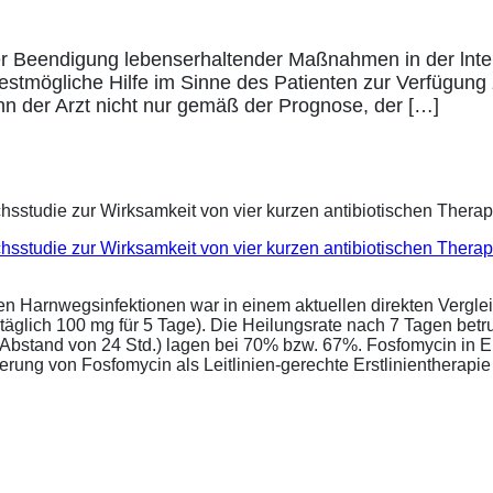
Beendigung lebenserhaltender Maßnahmen in der lntensi
stmögliche Hilfe im Sinne des Patienten zur Verfügung z
nn der Arzt nicht nur gemäß der Prognose, der […]
eichsstudie zur Wirksamkeit von vier kurzen antibiotischen Ther
ren Harnwegsinfektionen war in einem aktuellen direkten Vergle
täglich 100 mg für 5 Tage). Die Heilungsrate nach 7 Tagen bet
im Abstand von 24 Std.) lagen bei 70% bzw. 67%. Fosfomycin in 
ung von Fosfomycin als Leitlinien-gerechte Erstlinientherapie .