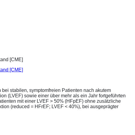
stand [CME]
bei stabilen, symptomfreien Patienten nach akutem
ion (LVEF) sowie einer über mehr als ein Jahr fortgeführten
atienten mit einer LVEF > 50% (HFpEF) ohne zusätzliche
unktion (reduced = HFrEF; LVEF < 40%), bei ausgeprägter