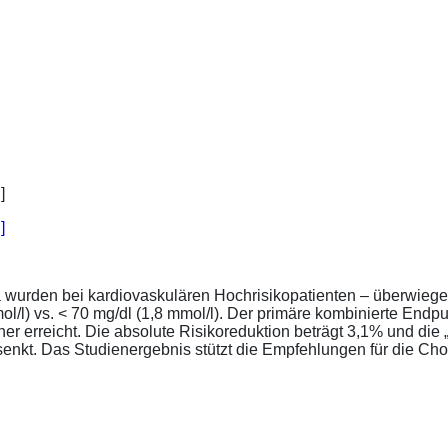
]
a wurden bei kardiovaskulären Hochrisikopatienten – überwiege
l/l) vs. < 70 mg/dl (1,8 mmol/l). Der primäre kombinierte Endp
tener erreicht. Die absolute Risikoreduktion beträgt 3,1% und 
senkt. Das Studienergebnis stützt die Empfehlungen für die Chol