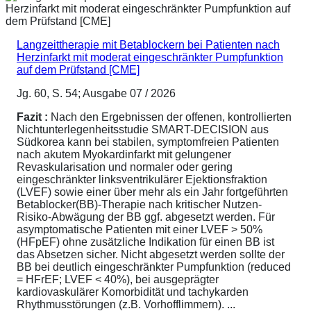
Langzeittherapie mit Betablockern bei Patienten nach
Herzinfarkt mit moderat eingeschränkter Pumpfunktion
auf dem Prüfstand [CME]
Jg. 60, S. 54; Ausgabe 07 / 2026
Fazit :
Nach den Ergebnissen der offenen, kontrollierten
Nichtunterlegenheitsstudie SMART-DECISION aus
Südkorea kann bei stabilen, symptomfreien Patienten
nach akutem Myokardinfarkt mit gelungener
Revaskularisation und normaler oder gering
eingeschränkter linksventrikulärer Ejektionsfraktion
(LVEF) sowie einer über mehr als ein Jahr fortgeführten
Betablocker(BB)-Therapie nach kritischer Nutzen-
Risiko-Abwägung der BB ggf. abgesetzt werden. Für
asymptomatische Patienten mit einer LVEF > 50%
(HFpEF) ohne zusätzliche Indikation für einen BB ist
das Absetzen sicher. Nicht abgesetzt werden sollte der
BB bei deutlich eingeschränkter Pumpfunktion (reduced
= HFrEF; LVEF < 40%), bei ausgeprägter
kardiovaskulärer Komorbidität und tachykarden
Rhythmusstörungen (z.B. Vorhofflimmern). ...