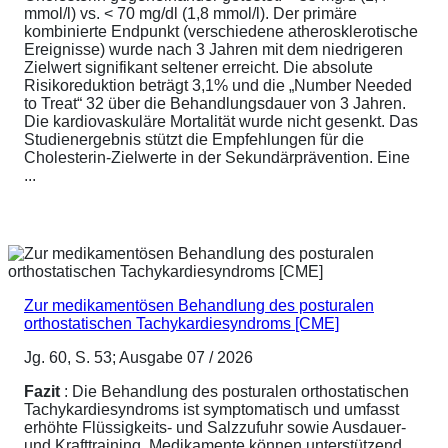
mmol/l) vs. < 70 mg/dl (1,8 mmol/l). Der primäre
kombinierte Endpunkt (verschiedene atherosklerotische
Ereignisse) wurde nach 3 Jahren mit dem niedrigeren
Zielwert signifikant seltener erreicht. Die absolute
Risikoreduktion beträgt 3,1% und die „Number Needed
to Treat“ 32 über die Behandlungsdauer von 3 Jahren.
Die kardiovaskuläre Mortalität wurde nicht gesenkt. Das
Studienergebnis stützt die Empfehlungen für die
Cholesterin-Zielwerte in der Sekundärprävention. Eine
...
Zur medikamentösen Behandlung des posturalen
orthostatischen Tachykardiesyndroms [CME]
Jg. 60, S. 53; Ausgabe 07 / 2026
Fazit
: Die Behandlung des posturalen orthostatischen
Tachykardiesyndroms ist symptomatisch und umfasst
erhöhte Flüssigkeits- und Salzzufuhr sowie Ausdauer-
und Krafttraining. Medikamente können unterstützend