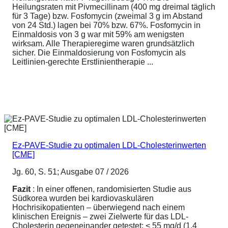
Heilungsraten mit Pivmecillinam (400 mg dreimal täglich
für 3 Tage) bzw. Fosfomycin (zweimal 3 g im Abstand
von 24 Std.) lagen bei 70% bzw. 67%. Fosfomycin in
Einmaldosis von 3 g war mit 59% am wenigsten
wirksam. Alle Therapieregime waren grundsätzlich
sicher. Die Einmaldosierung von Fosfomycin als
Leitlinien-gerechte Erstlinientherapie ...
Ez-PAVE-Studie zu optimalen LDL-Cholesterinwerten
[CME]
Jg. 60, S. 51; Ausgabe 07 / 2026
Fazit
: In einer offenen, randomisierten Studie aus
Südkorea wurden bei kardiovaskulären
Hochrisikopatienten – überwiegend nach einem
klinischen Ereignis – zwei Zielwerte für das LDL-
Cholesterin gegeneinander getestet: < 55 mg/d (1,4