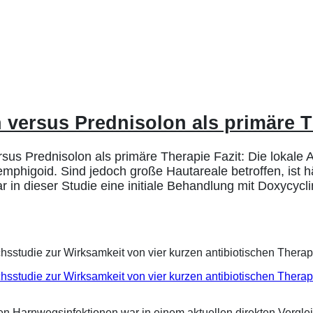
 versus Prednisolon als primäre T
us Prednisolon als primäre Therapie Fazit: Die lokale 
phigoid. Sind jedoch große Hautareale betroffen, ist hä
r in dieser Studie eine initiale Behandlung mit Doxycycl
eichsstudie zur Wirksamkeit von vier kurzen antibiotischen Ther
ren Harnwegsinfektionen war in einem aktuellen direkten Vergle