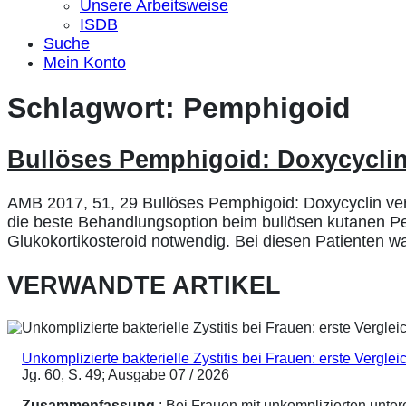
Unsere Arbeitsweise
ISDB
Suche
Mein Konto
Schlagwort:
Pemphigoid
Bullöses Pemphigoid: Doxycyclin
AMB 2017, 51, 29 Bullöses Pemphigoid: Doxycyclin vers
die beste Behandlungsoption beim bullösen kutanen Pem
Glukokortikosteroid notwendig. Bei diesen Patienten wa
VERWANDTE ARTIKEL
Unkomplizierte bakterielle Zystitis bei Frauen: erste Vergl
Jg. 60, S. 49; Ausgabe 07 / 2026
Zusammenfassung
: Bei Frauen mit unkomplizierten unte