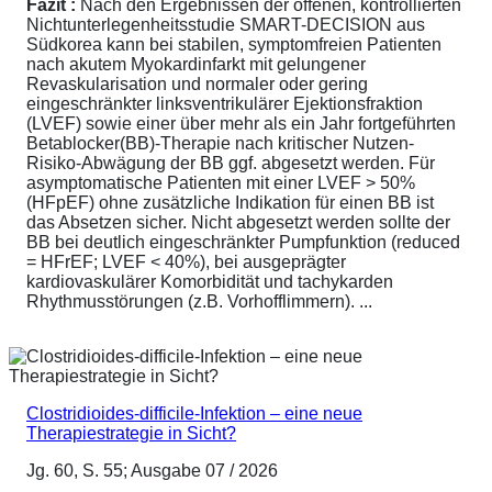
Fazit :
Nach den Ergebnissen der offenen, kontrollierten
Nichtunterlegenheitsstudie SMART-DECISION aus
Südkorea kann bei stabilen, symptomfreien Patienten
nach akutem Myokardinfarkt mit gelungener
Revaskularisation und normaler oder gering
eingeschränkter linksventrikulärer Ejektionsfraktion
(LVEF) sowie einer über mehr als ein Jahr fortgeführten
Betablocker(BB)-Therapie nach kritischer Nutzen-
Risiko-Abwägung der BB ggf. abgesetzt werden. Für
asymptomatische Patienten mit einer LVEF > 50%
(HFpEF) ohne zusätzliche Indikation für einen BB ist
das Absetzen sicher. Nicht abgesetzt werden sollte der
BB bei deutlich eingeschränkter Pumpfunktion (reduced
= HFrEF; LVEF < 40%), bei ausgeprägter
kardiovaskulärer Komorbidität und tachykarden
Rhythmusstörungen (z.B. Vorhofflimmern). ...
Clostridioides-difficile-Infektion – eine neue
Therapiestrategie in Sicht?
Jg. 60, S. 55; Ausgabe 07 / 2026