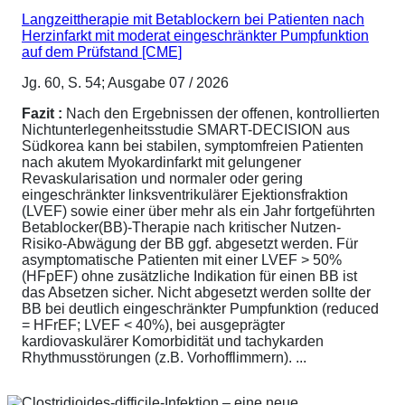
Langzeittherapie mit Betablockern bei Patienten nach
Herzinfarkt mit moderat eingeschränkter Pumpfunktion
auf dem Prüfstand [CME]
Jg. 60, S. 54; Ausgabe 07 / 2026
Fazit :
Nach den Ergebnissen der offenen, kontrollierten
Nichtunterlegenheitsstudie SMART-DECISION aus
Südkorea kann bei stabilen, symptomfreien Patienten
nach akutem Myokardinfarkt mit gelungener
Revaskularisation und normaler oder gering
eingeschränkter linksventrikulärer Ejektionsfraktion
(LVEF) sowie einer über mehr als ein Jahr fortgeführten
Betablocker(BB)-Therapie nach kritischer Nutzen-
Risiko-Abwägung der BB ggf. abgesetzt werden. Für
asymptomatische Patienten mit einer LVEF > 50%
(HFpEF) ohne zusätzliche Indikation für einen BB ist
das Absetzen sicher. Nicht abgesetzt werden sollte der
BB bei deutlich eingeschränkter Pumpfunktion (reduced
= HFrEF; LVEF < 40%), bei ausgeprägter
kardiovaskulärer Komorbidität und tachykarden
Rhythmusstörungen (z.B. Vorhofflimmern). ...