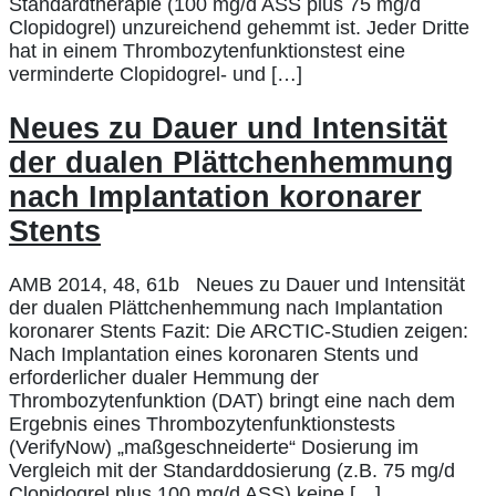
Standardtherapie (100 mg/d ASS plus 75 mg/d
Clopidogrel) unzureichend gehemmt ist. Jeder Dritte
hat in einem Thrombozytenfunktionstest eine
verminderte Clopidogrel- und […]
Neues zu Dauer und Intensität
der dualen Plättchenhemmung
nach Implantation koronarer
Stents
AMB 2014, 48, 61b Neues zu Dauer und Intensität
der dualen Plättchenhemmung nach Implantation
koronarer Stents Fazit: Die ARCTIC-Studien zeigen:
Nach Implantation eines koronaren Stents und
erforderlicher dualer Hemmung der
Thrombozytenfunktion (DAT) bringt eine nach dem
Ergebnis eines Thrombozytenfunktionstests
(VerifyNow) „maßgeschneiderte“ Dosierung im
Vergleich mit der Standarddosierung (z.B. 75 mg/d
Clopidogrel plus 100 mg/d ASS) keine […]