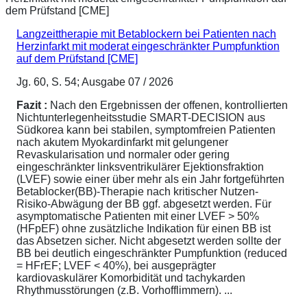
Langzeittherapie mit Betablockern bei Patienten nach
Herzinfarkt mit moderat eingeschränkter Pumpfunktion
auf dem Prüfstand [CME]
Jg. 60, S. 54; Ausgabe 07 / 2026
Fazit :
Nach den Ergebnissen der offenen, kontrollierten
Nichtunterlegenheitsstudie SMART-DECISION aus
Südkorea kann bei stabilen, symptomfreien Patienten
nach akutem Myokardinfarkt mit gelungener
Revaskularisation und normaler oder gering
eingeschränkter linksventrikulärer Ejektionsfraktion
(LVEF) sowie einer über mehr als ein Jahr fortgeführten
Betablocker(BB)-Therapie nach kritischer Nutzen-
Risiko-Abwägung der BB ggf. abgesetzt werden. Für
asymptomatische Patienten mit einer LVEF > 50%
(HFpEF) ohne zusätzliche Indikation für einen BB ist
das Absetzen sicher. Nicht abgesetzt werden sollte der
BB bei deutlich eingeschränkter Pumpfunktion (reduced
= HFrEF; LVEF < 40%), bei ausgeprägter
kardiovaskulärer Komorbidität und tachykarden
Rhythmusstörungen (z.B. Vorhofflimmern). ...