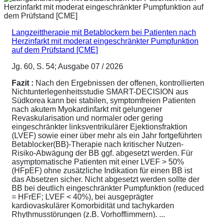
Langzeittherapie mit Betablockern bei Patienten nach
Herzinfarkt mit moderat eingeschränkter Pumpfunktion
auf dem Prüfstand [CME]
Jg. 60, S. 54; Ausgabe 07 / 2026
Fazit :
Nach den Ergebnissen der offenen, kontrollierten
Nichtunterlegenheitsstudie SMART-DECISION aus
Südkorea kann bei stabilen, symptomfreien Patienten
nach akutem Myokardinfarkt mit gelungener
Revaskularisation und normaler oder gering
eingeschränkter linksventrikulärer Ejektionsfraktion
(LVEF) sowie einer über mehr als ein Jahr fortgeführten
Betablocker(BB)-Therapie nach kritischer Nutzen-
Risiko-Abwägung der BB ggf. abgesetzt werden. Für
asymptomatische Patienten mit einer LVEF > 50%
(HFpEF) ohne zusätzliche Indikation für einen BB ist
das Absetzen sicher. Nicht abgesetzt werden sollte der
BB bei deutlich eingeschränkter Pumpfunktion (reduced
= HFrEF; LVEF < 40%), bei ausgeprägter
kardiovaskulärer Komorbidität und tachykarden
Rhythmusstörungen (z.B. Vorhofflimmern). ...