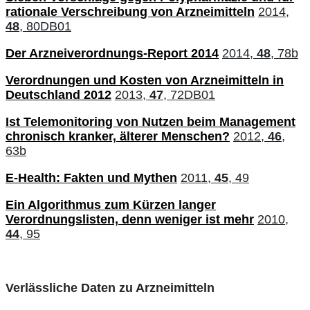
rationale Verschreibung von Arzneimitteln
2014,
48
, 80DB01
Der Arzneiverordnungs-Report 2014
2014,
48
, 78b
Verordnungen und Kosten von Arzneimitteln in
Deutschland 2012
2013,
47
, 72DB01
Ist Telemonitoring von Nutzen beim Management
chronisch kranker, älterer Menschen?
2012,
46
,
63b
E-Health: Fakten und Mythen
2011,
45
, 49
Ein Algorithmus zum Kürzen langer
Verordnungslisten, denn weniger ist mehr
2010,
44
, 95
Verlässliche Daten zu Arzneimitteln