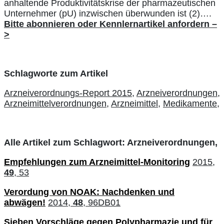
anhaltende Produktivitätskrise der pharmazeutischen
Unternehmer (pU) inzwischen überwunden ist (2)….
Bitte abonnieren oder Kennlernartikel anfordern –
>
Schlagworte zum Artikel
Arzneiverordnungs-Report 2015,
Arzneiverordnungen,
Arzneimittelverordnungen,
Arzneimittel,
Medikamente,
Alle Artikel zum Schlagwort: Arzneiverordnungen,
Empfehlungen zum Arzneimittel-Monitoring
2015,
49
, 53
Verordung von NOAK: Nachdenken und
abwägen!
2014,
48
, 96DB01
Sieben Vorschläge gegen Polypharmazie und für