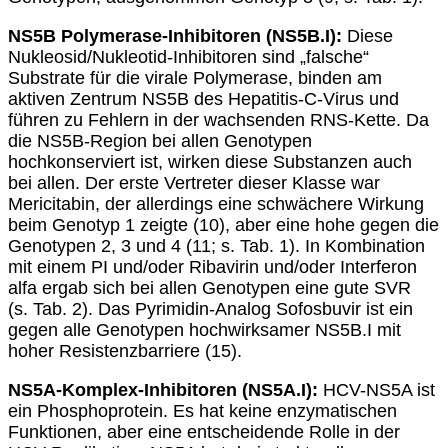
NS5B Polymerase-Inhibitoren (NS5B.I):
Diese
Nukleosid/Nukleotid-Inhibitoren sind „falsche“
Substrate für die virale Polymerase, binden am
aktiven Zentrum NS5B des Hepatitis-C-Virus und
führen zu Fehlern in der wachsenden RNS-Kette. Da
die NS5B-Region bei allen Genotypen
hochkonserviert ist, wirken diese Substanzen auch
bei allen. Der erste Vertreter dieser Klasse war
Mericitabin, der allerdings eine schwächere Wirkung
beim Genotyp 1 zeigte (10), aber eine hohe gegen die
Genotypen 2, 3 und 4 (11; s. Tab. 1). In Kombination
mit einem PI und/oder Ribavirin und/oder Interferon
alfa ergab sich bei allen Genotypen eine gute SVR
(s. Tab. 2). Das Pyrimidin-Analog Sofosbuvir ist ein
gegen alle Genotypen hochwirksamer NS5B.I mit
hoher Resistenzbarriere (15).
NS5A-Komplex-Inhibitoren (NS5A.I):
HCV-NS5A ist
ein Phosphoprotein. Es hat keine enzymatischen
Funktionen, aber eine entscheidende Rolle in der