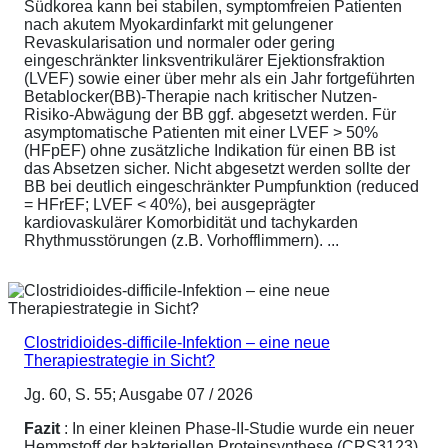
Südkorea kann bei stabilen, symptomfreien Patienten
nach akutem Myokardinfarkt mit gelungener
Revaskularisation und normaler oder gering
eingeschränkter linksventrikulärer Ejektionsfraktion
(LVEF) sowie einer über mehr als ein Jahr fortgeführten
Betablocker(BB)-Therapie nach kritischer Nutzen-
Risiko-Abwägung der BB ggf. abgesetzt werden. Für
asymptomatische Patienten mit einer LVEF > 50%
(HFpEF) ohne zusätzliche Indikation für einen BB ist
das Absetzen sicher. Nicht abgesetzt werden sollte der
BB bei deutlich eingeschränkter Pumpfunktion (reduced
= HFrEF; LVEF < 40%), bei ausgeprägter
kardiovaskulärer Komorbidität und tachykarden
Rhythmusstörungen (z.B. Vorhofflimmern). ...
Clostridioides-difficile-Infektion – eine neue
Therapiestrategie in Sicht?
Jg. 60, S. 55; Ausgabe 07 / 2026
Fazit
: In einer kleinen Phase-II-Studie wurde ein neuer
Hemmstoff der bakteriellen Proteinsynthese (CRS3123)