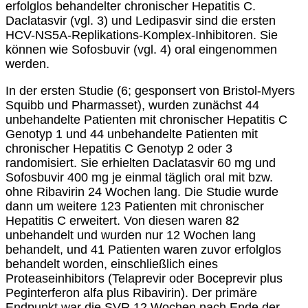
erfolglos behandelter chronischer Hepatitis C.
Daclatasvir (vgl. 3) und Ledipasvir sind die ersten
HCV-NS5A-Replikations-Komplex-Inhibitoren. Sie
können wie Sofosbuvir (vgl. 4) oral eingenommen
werden.
In der ersten Studie (6; gesponsert von Bristol-Myers
Squibb und Pharmasset), wurden zunächst 44
unbehandelte Patienten mit chronischer Hepatitis C
Genotyp 1 und 44 unbehandelte Patienten mit
chronischer Hepatitis C Genotyp 2 oder 3
randomisiert. Sie erhielten Daclatasvir 60 mg und
Sofosbuvir 400 mg je einmal täglich oral mit bzw.
ohne Ribavirin 24 Wochen lang. Die Studie wurde
dann um weitere 123 Patienten mit chronischer
Hepatitis C erweitert. Von diesen waren 82
unbehandelt und wurden nur 12 Wochen lang
behandelt, und 41 Patienten waren zuvor erfolglos
behandelt worden, einschließlich eines
Proteaseinhibitors (Telaprevir oder Boceprevir plus
Peginterferon alfa plus Ribavirin). Der primäre
Endpunkt war die SVR 12 Wochen nach Ende der