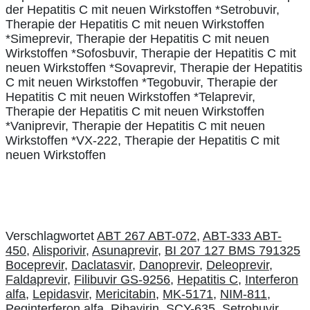
der Hepatitis C mit neuen Wirkstoffen *Setrobuvir,
Therapie der Hepatitis C mit neuen Wirkstoffen
*Simeprevir, Therapie der Hepatitis C mit neuen
Wirkstoffen *Sofosbuvir, Therapie der Hepatitis C mit
neuen Wirkstoffen *Sovaprevir, Therapie der Hepatitis
C mit neuen Wirkstoffen *Tegobuvir, Therapie der
Hepatitis C mit neuen Wirkstoffen *Telaprevir,
Therapie der Hepatitis C mit neuen Wirkstoffen
*Vaniprevir, Therapie der Hepatitis C mit neuen
Wirkstoffen *VX-222, Therapie der Hepatitis C mit
neuen Wirkstoffen
Verschlagwortet
ABT 267 ABT-072
,
ABT-333 ABT-
450
,
Alisporivir
,
Asunaprevir
,
BI 207 127 BMS 791325
Boceprevir
,
Daclatasvir
,
Danoprevir
,
Deleoprevir
,
Faldaprevir
,
Filibuvir GS-9256
,
Hepatitis C
,
Interferon
alfa
,
Lepidasvir
,
Mericitabin
,
MK-5171
,
NIM-811
,
Peginterferon alfa
,
Ribavirin
,
SCY-635
,
Setrobuvir
,