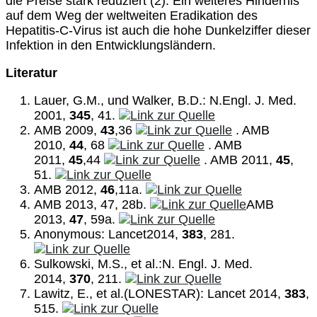
die Preise stark reduziert (2). Ein weiteres Hindernis
auf dem Weg der weltweiten Eradikation des
Hepatitis-C-Virus ist auch die hohe Dunkelziffer dieser
Infektion in den Entwicklungsländern.
Literatur
Lauer, G.M., und Walker, B.D.: N.Engl. J. Med.
2001,
345
, 41.
AMB 2009,
43
,36
. AMB
2010,
44
, 68
. AMB
2011,
45
,44
. AMB 2011,
45
,
51.
AMB 2012,
46
,11a.
AMB 2013, 47, 28b.
AMB
2013,
47
, 59a.
Anonymous: Lancet2014,
383
, 281.
Sulkowski, M.S., et al.:N. Engl. J. Med.
2014,
370
, 211.
Lawitz, E., et al.(LONESTAR): Lancet 2014,
383
,
515.