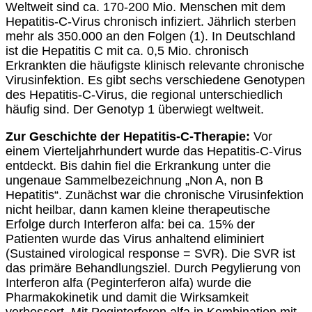
Weltweit sind ca. 170-200 Mio. Menschen mit dem
Hepatitis-C-Virus chronisch infiziert. Jährlich sterben
mehr als 350.000 an den Folgen (1). In Deutschland
ist die Hepatitis C mit ca. 0,5 Mio. chronisch
Erkrankten die häufigste klinisch relevante chronische
Virusinfektion. Es gibt sechs verschiedene Genotypen
des Hepatitis-C-Virus, die regional unterschiedlich
häufig sind. Der Genotyp 1 überwiegt weltweit.
Zur Geschichte der Hepatitis-C-Therapie:
Vor
einem Vierteljahrhundert wurde das Hepatitis-C-Virus
entdeckt. Bis dahin fiel die Erkrankung unter die
ungenaue Sammelbezeichnung „Non A, non B
Hepatitis“. Zunächst war die chronische Virusinfektion
nicht heilbar, dann kamen kleine therapeutische
Erfolge durch Interferon alfa: bei ca. 15% der
Patienten wurde das Virus anhaltend eliminiert
(Sustained virological response = SVR). Die SVR ist
das primäre Behandlungsziel. Durch Pegylierung von
Interferon alfa (Peginterferon alfa) wurde die
Pharmakokinetik und damit die Wirksamkeit
verbessert. Mit Peginterferon alfa in Kombination mit