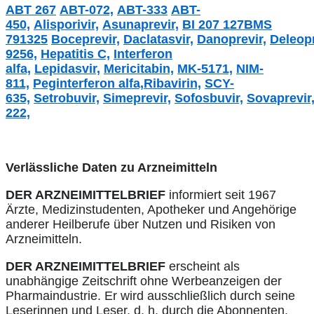
ABT 267
ABT-072,
ABT-333
ABT-
450,
Alisporivir,
Asunaprevir,
BI 207 127
BMS
791325
Boceprevir,
Daclatasvir,
Danoprevir,
Deleopr
9256,
Hepatitis C,
Interferon
alfa,
Lepidasvir,
Mericitabin,
MK-5171,
NIM-
811,
Peginterferon alfa,
Ribavirin,
SCY-
635,
Setrobuvir,
Simeprevir,
Sofosbuvir,
Sovaprevir
222,
Verlässliche Daten zu Arzneimitteln
DER ARZNEIMITTELBRIEF
informiert seit 1967
Ärzte, Medizinstudenten, Apotheker und Angehörige
anderer Heilberufe über Nutzen und Risiken von
Arzneimitteln.
DER ARZNEIMITTELBRIEF
erscheint als
unabhängige Zeitschrift ohne Werbeanzeigen der
Pharmaindustrie. Er wird ausschließlich durch seine
Leserinnen und Leser, d. h. durch die Abonnenten,