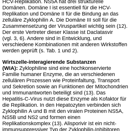
HCV-Replikation. NS5A hat drei strukturelle
Domänen. Domäne I ist essentiell für die HCV-
Replikation und Domäne II für die Bindung an das
zelluläre Zyklophilin A. Die Domäne III soll für die
Zusammensetzung der Viruspartikel wichtig sein (12).
Der erste Vertreter dieser Klasse ist Daclatasvir
(vgl. 3, 6). Andere sind in Entwicklung, und
verschiedene Kombinationen mit anderen Wirkstoffen
werden geprüft (s. Tab. 1 und 2).
Wirtszelle-interagierende Substanzen
(WIA):
Zyklophiline sind eine hochkonservierte
Familie humaner Enzyme, die an verschiedenen
zellulären Prozessen wie Proteinfaltung, Transport
und Sekretion sowie an Funktionen der Mitochondrien
und Immunantworten beteiligt sind (13). Das
Hepatitis-C-Virus nutzt diese Enzyme als Kofaktor für
die Replikation. In den Hepatozyten verbinden sich
Zyklophilin A und B mit den viralen Proteinen NS5A,
NS5B und NS2 und formen einen
Replikationskomplex (13). Alisporivir ist ein nicht-
immunsuppressiver Typ der Zyklophilin-Inhibitoren