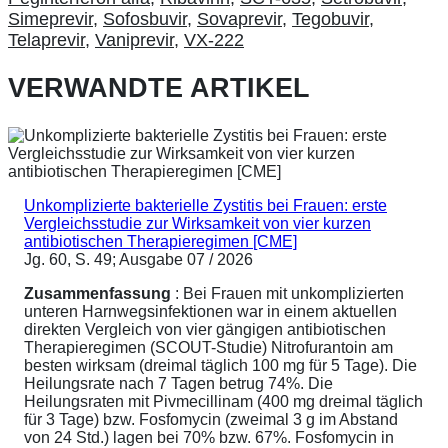
Simeprevir
,
Sofosbuvir
,
Sovaprevir
,
Tegobuvir
,
Telaprevir
,
Vaniprevir
,
VX-222
VERWANDTE ARTIKEL
Unkomplizierte bakterielle Zystitis bei Frauen: erste
Vergleichsstudie zur Wirksamkeit von vier kurzen
antibiotischen Therapieregimen [CME]
Jg. 60, S. 49; Ausgabe 07 / 2026
Zusammenfassung
: Bei Frauen mit unkomplizierten
unteren Harnwegsinfektionen war in einem aktuellen
direkten Vergleich von vier gängigen antibiotischen
Therapieregimen (SCOUT-Studie) Nitrofurantoin am
besten wirksam (dreimal täglich 100 mg für 5 Tage). Die
Heilungsrate nach 7 Tagen betrug 74%. Die
Heilungsraten mit Pivmecillinam (400 mg dreimal täglich
für 3 Tage) bzw. Fosfomycin (zweimal 3 g im Abstand
von 24 Std.) lagen bei 70% bzw. 67%. Fosfomycin in