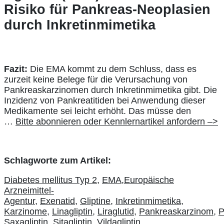
Risiko für Pankreas-Neoplasien
durch Inkretinmimetika
Fazit:
Die EMA kommt zu dem Schluss, dass es
zurzeit keine Belege für die Verursachung von
Pankreaskarzinomen durch Inkretinmimetika gibt. Die
Inzidenz von Pankreatitiden bei Anwendung dieser
Medikamente sei leicht erhöht. Das müsse den
…
Bitte abonnieren oder Kennlernartikel anfordern –>
Schlagworte zum Artikel:
Diabetes mellitus Typ 2,
EMA,
Europäische
Arzneimittel-
Agentur,
Exenatid,
Gliptine,
Inkretinmimetika,
Karzinome,
Linagliptin,
Liraglutid,
Pankreaskarzinom,
P
Saxagliptin,
Sitagliptin,
Vildagliptin,