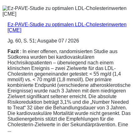
Ez-PAVE-Studie zu optimalen LDL-Cholesterinwerten
[CME]
Jg. 60, S. 51; Ausgabe 07 / 2026
Fazit
: In einer offenen, randomisierten Studie aus
Südkorea wurden bei kardiovaskulären
Hochrisikopatienten – überwiegend nach einem
klinischen Ereignis – zwei Zielwerte für das LDL-
Cholesterin gegeneinander getestet: < 55 mg/d (1,4
mmol/l) vs. < 70 mg/dl (1,8 mmol/l). Der primäre
kombinierte Endpunkt (verschiedene atherosklerotische
Ereignisse) wurde nach 3 Jahren mit dem niedrigeren
Zielwert signifikant seltener erreicht. Die absolute
Risikoreduktion beträgt 3,1% und die „Number Needed
to Treat“ 32 über die Behandlungsdauer von 3 Jahren.
Die kardiovaskuläre Mortalität wurde nicht gesenkt. Das
Studienergebnis stützt die Empfehlungen für die
Cholesterin-Zielwerte in der Sekundärprävention. Eine
...