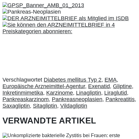
Verschlagwortet
Diabetes mellitus Typ 2
,
EMA
,
Europäische Arzneimittel-Agentur
,
Exenatid
,
Gliptine
,
Inkretinmimetika
,
Karzinome
,
Linagliptin
,
Liraglutid
,
Pankreaskarzinom
,
Pankreasneoplasien
,
Pankreatitis
,
Saxagliptin
,
Sitagliptin
,
Vildagliptin
VERWANDTE ARTIKEL