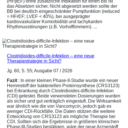
(HFpEF) ohne zusätzliche Indikation für einen BB ist
das Absetzen sicher. Nicht abgesetzt werden sollte der
BB bei deutlich eingeschränkter Pumpfunktion (reduced
= HFrEF; LVEF < 40%), bei ausgeprägter
kardiovaskulärer Komorbidität und tachykarden
Rhythmusstörungen (z.B. Vorhofflimmern). ...
Clostridioides-difficile-Infektion – eine neue
Therapiestrategie in Sicht?
Jg. 60, S. 55; Ausgabe 07 / 2026
Fazit
: In einer kleinen Phase-II-Studie wurde ein neuer
Hemmstoff der bakteriellen Proteinsynthese (CRS3123)
bei Erkrankung durch Clostridioides-difficile-Infektion
(CDI) getestet. Beide verwendeten Dosierungen wurden
als sicher und gut verträglich eingestuft. Die Wirksamkeit
war ähnlich wie die von Vancomycin, jedoch gab es
weniger CDI-Rückfälle. Die Daten stützen die weitere
Entwicklung von CRS3123 als mögliche Therapie bei
CDI. Sollten sich die Ergebnisse in größeren klinischen
Phase-III-Studien bestätigen, wäre der neue Arzneistoff